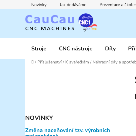
Přejít
Novinky
Jak dodáváme
Prezentace a škol
na
obsah
Stroje
CNC nástroje
Díly
Pří
Domů
/
Příslušenství
/
K svářečkám
/
Náhradní díly a spotře
P
o
s
t
r
a
NOVINKY
n
n
Změna naceňování tzv. výrobních
í