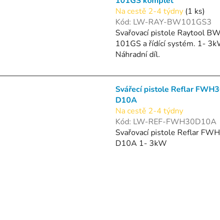
101GS komplet
Na cestě 2-4 týdny
(1 ks)
Kód:
LW-RAY-BW101GS3
Svařovací pistole Raytool B
101GS a řídící systém. 1- 3k
Náhradní díl.
Svářecí pistole Reflar FWH
D10A
Na cestě 2-4 týdny
Kód:
LW-REF-FWH30D10A
Svařovací pistole Reflar FW
D10A 1- 3kW
O
v
l
á