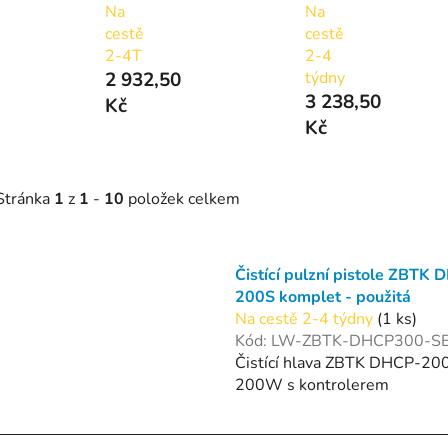
Na
Na
cestě
cestě
2-4T
2-4
2 932,50
týdny
3 238,50
Kč
Kč
Stránka
1
z
1
-
10
položek celkem
V
Čistící pulzní pistole ZBTK 
ý
200S komplet - použitá
p
Na cestě 2-4 týdny
(1 ks)
Kód:
LW-ZBTK-DHCP300-S
s
Čistící hlava ZBTK DHCP-20
200W s kontrolerem
p
r
o