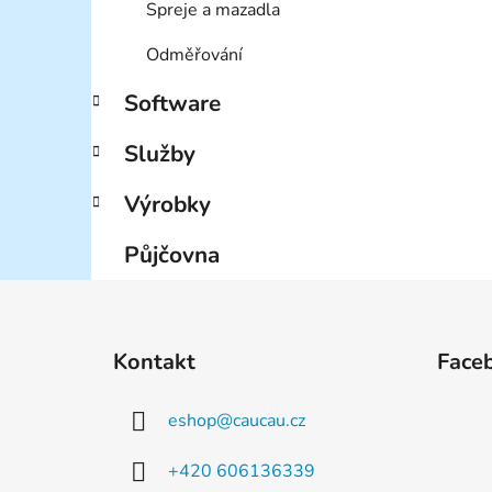
Spreje a mazadla
Odměřování
Software
Služby
Výrobky
Půjčovna
Z
á
Kontakt
Face
p
a
eshop
@
caucau.cz
t
í
+420 606136339