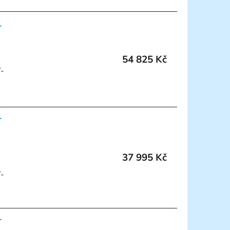
-
54 825 Kč
W-
-
37 995 Kč
W-
-