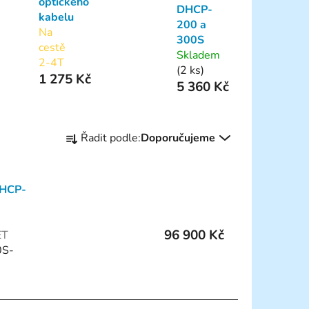
optického
DHCP-
kabelu
200 a
Na
300S
cestě
Skladem
2-4T
(2 ks)
1 275 Kč
5 360 Kč
Ř
Řadit podle:
Doporučujeme
a
z
e
DHCP-
n
í
p
96 900 Kč
ET
r
0S-
o
d
u