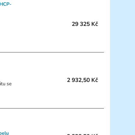
DHCP-
k
t
ů
29 325 Kč
2 932,50 Kč
átu se
belu