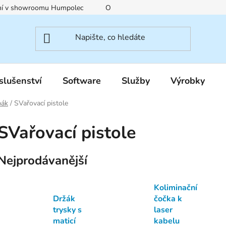
ení v showroomu Humpolec
O nás
Obchodní podmínky
slušenství
Software
Služby
Výrobky
bák
/
SVařovací pistole
SVařovací pistole
Nejprodávanější
Koliminační
Držák
čočka k
trysky s
laser
maticí
kabelu