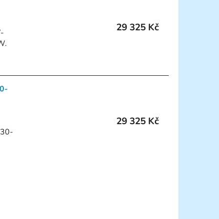
29 325 Kč
W-
W.
30-
29 325 Kč
H30-