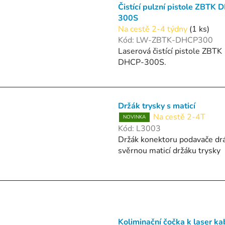
Čistící pulzní pistole ZBTK 
d
300S
u
Na cestě 2-4 týdny
(1 ks)
k
Kód:
LW-ZBTK-DHCP300
t
Laserová čistící pistole ZBTK
ů
DHCP-300S.
Držák trysky s maticí
Na cestě 2-4T
NOVINKA
Kód:
L3003
Držák konektoru podavače dr
svěrnou maticí držáku trysky
Koliminační čočka k laser ka