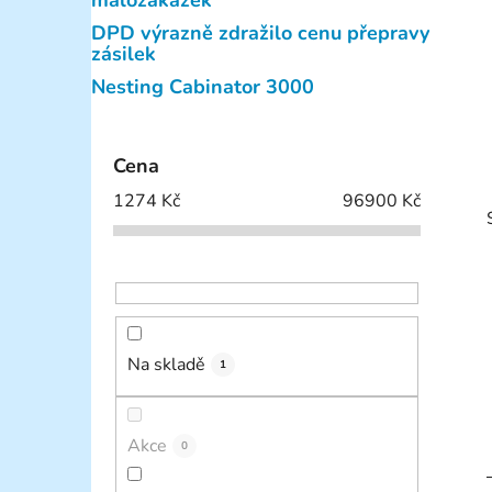
malozakázek
p
DPD výrazně zdražilo cenu přepravy
a
zásilek
n
Nesting Cabinator 3000
e
l
Cena
1274
Kč
96900
Kč
Na skladě
i
1
Akce
0