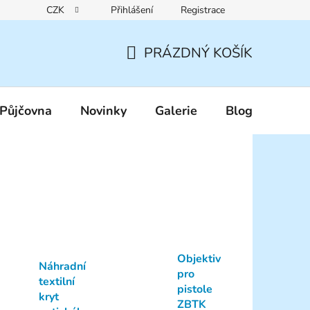
CZK
Přihlášení
Registrace
Reklamační řád
Pravidla zákaznických slev
Podmínky ochr
PRÁZDNÝ KOŠÍK
NÁKUPNÍ
KOŠÍK
Půjčovna
Novinky
Galerie
Blog
Objektiv
Náhradní
pro
textilní
pistole
kryt
ZBTK