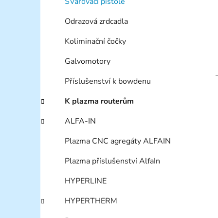
SVařovací pistole
Odrazová zrdcadla
Koliminační čočky
Galvomotory
Příslušenství k bowdenu
K plazma routerům
ALFA-IN
Plazma CNC agregáty ALFAIN
Plazma příslušenství AlfaIn
HYPERLINE
HYPERTHERM