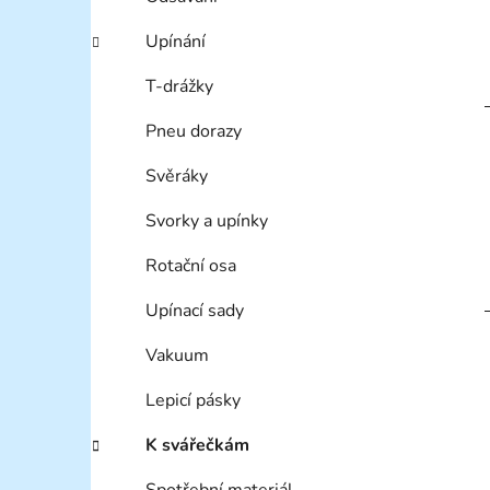
Upínání
T-drážky
Pneu dorazy
Svěráky
Svorky a upínky
Rotační osa
Upínací sady
Vakuum
Lepicí pásky
K svářečkám
Spotřební materiál