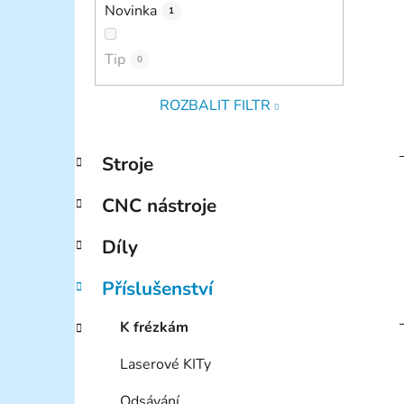
Novinka
1
Tip
0
ROZBALIT FILTR
K
Přeskočit
Stroje
a
kategorie
t
CNC nástroje
e
g
Díly
o
r
Příslušenství
i
e
K frézkám
Laserové KITy
Odsávání