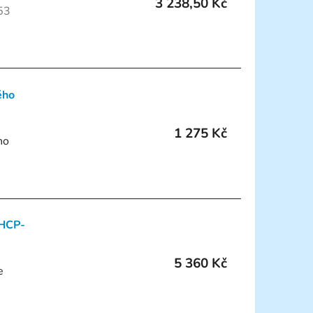
3 238,50 Kč
53
ého
1 275 Kč
ho
DHCP-
5 360 Kč
e