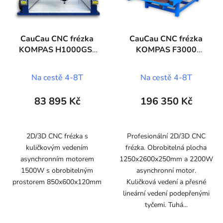
CauCau CNC frézka
CauCau CNC frézka
KOMPAS H1000GS-
KOMPAS F3000
(600x850)
(1250x2600)
Na cestě 4-8T
Na cestě 4-8T
83 895 Kč
196 350 Kč
2D/3D CNC frézka s
Profesionální 2D/3D CNC
kuličkovým vedením
frézka. Obrobitelná plocha
asynchronním motorem
1250x2600x250mm a 2200W
1500W s obrobitelným
asynchronní motor.
prostorem 850x600x120mm
Kuličková vedení a přesné
lineární vedení podepřenými
tyčemi. Tuhá...