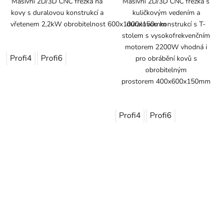
Masívní 2D/3D CNC frézka na
Masívní 2D/3D CNC frézka s
kovy s duralovou konstrukcí a
kuličkovým vedením a
vřetenem 2,2kW obrobitelnost 600x1000x150mm
duralovou konstrukcí s T-
stolem s vysokofrekvenčním
motorem 2200W vhodná i
Profi4
Profi6
pro obrábění kovů s
obrobitelným
prostorem 400x600x150mm
Profi4
Profi6