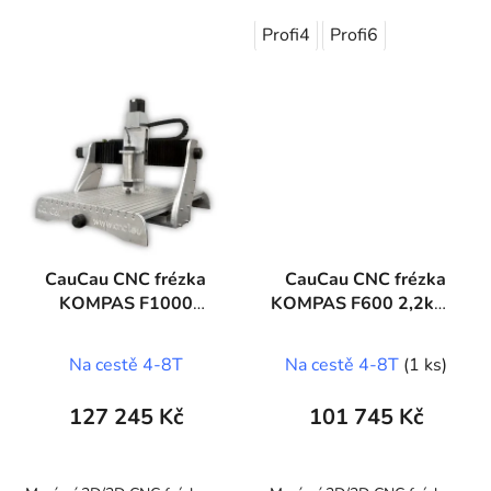
Profi4
Profi6
CauCau CNC frézka
CauCau CNC frézka
KOMPAS F1000
KOMPAS F600 2,2kW-
2,2kW-ASYN
ASYN
(600x1000x150mm)
(400x600x150mm)
Na cestě 4-8T
Na cestě 4-8T
(1 ks)
127 245 Kč
101 745 Kč