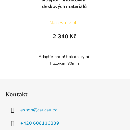
deskových materiálů
Na cestě 2-4T
2 340 Kč
Adaptér pro přítlak desky při
frézování 80mm
Z
á
Kontakt
p
a
eshop
@
caucau.cz
t
í
+420 606136339