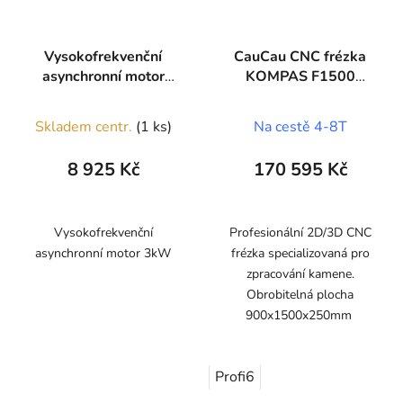
Vysokofrekvenční
CauCau CNC frézka
asynchronní motor
KOMPAS F1500
3,0kW
STONE
Skladem centr.
(1 ks)
Na cestě 4-8T
8 925 Kč
170 595 Kč
Vysokofrekvenční
Profesionální 2D/3D CNC
asynchronní motor 3kW
frézka specializovaná pro
zpracování kamene.
Obrobitelná plocha
900x1500x250mm
Profi6