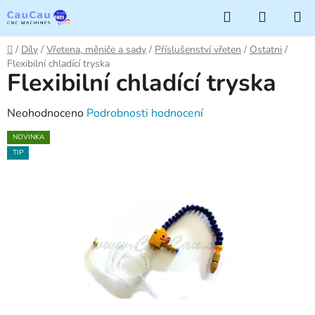
Přejít
Hledat
NÁKUP
na
KOŠÍK
obsah
Domů
/
Díly
/
Vřetena, měniče a sady
/
Příslušenství vřeten
/
Ostatni
/
Flexibilní chladící tryska
Flexibilní chladící tryska
Průměrné
Neohodnoceno
Podrobnosti hodnocení
hodnocení
NOVINKA
produktu
TIP
je
0,0
z
5
hvězdiček.