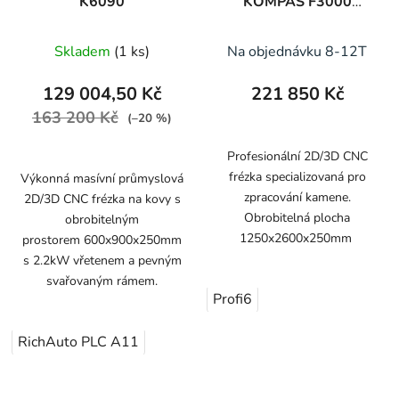
K6090
KOMPAS F3000
STONE
Skladem
(1 ks)
Na objednávku 8-12T
129 004,50 Kč
221 850 Kč
163 200 Kč
(–20 %)
Profesionální 2D/3D CNC
frézka specializovaná pro
Výkonná masívní průmyslová
zpracování kamene.
2D/3D CNC frézka na kovy s
Obrobitelná plocha
obrobitelným
1250x2600x250mm
prostorem 600x900x250mm
s 2.2kW vřetenem a pevným
svařovaným rámem.
Profi6
RichAuto PLC A11