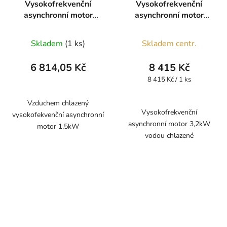
Vysokofrekvenční
Vysokofrekvenční
asynchronní motor
asynchronní motor
1,5kW
3,2kW vodou chlazené
Skladem
(1 ks)
Skladem centr.
6 814,05 Kč
8 415 Kč
Měrná
8 415 Kč / 1 ks
cena:
Vzduchem chlazený
Vysokofrekvenční
vysokofekvenční asynchronní
asynchronní motor 3,2kW
motor 1,5kW
vodou chlazené