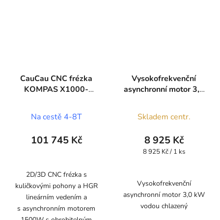
CauCau CNC frézka
Vysokofrekvenční
KOMPAS X1000-
asynchronní motor 3,0
STONE
kW vodou chlazený
Na cestě 4-8T
Skladem centr.
101 745 Kč
8 925 Kč
Měrná
8 925 Kč / 1 ks
cena:
2D/3D CNC frézka s
Vysokofrekvenční
kuličkovými pohony a HGR
asynchronní motor 3,0 kW
lineárním vedením a
vodou chlazený
s asynchronním motorem
1500W s obrobitelným