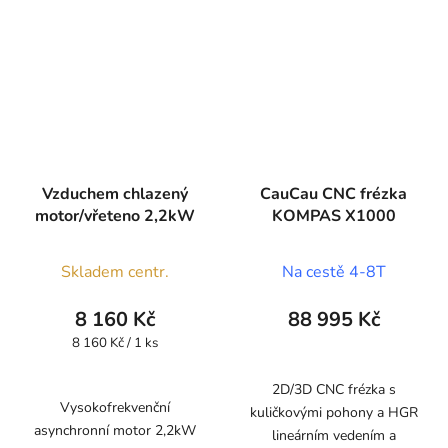
Vzduchem chlazený
CauCau CNC frézka
motor/vřeteno 2,2kW
KOMPAS X1000
Skladem centr.
Na cestě 4-8T
8 160 Kč
88 995 Kč
Měrná
8 160 Kč / 1 ks
cena:
2D/3D CNC frézka s
Vysokofrekvenční
kuličkovými pohony a HGR
asynchronní motor 2,2kW
lineárním vedením a