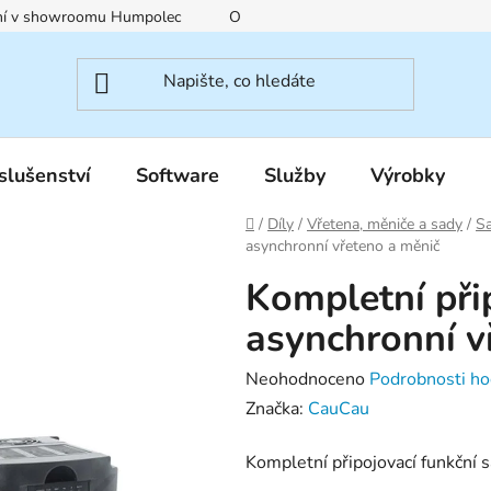
ení v showroomu Humpolec
O nás
Obchodní podmínky
slušenství
Software
Služby
Výrobky
Domů
/
Díly
/
Vřetena, měniče a sady
/
Sa
asynchronní vřeteno a měnič
Kompletní při
asynchronní v
Průměrné
Neohodnoceno
Podrobnosti ho
hodnocení
Značka:
CauCau
produktu
Kompletní připojovací funkční 
je