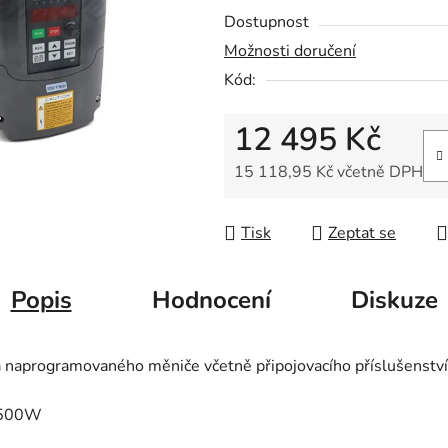
0,0
Dostupnost
z
Možnosti doručení
5
Kód:
hvězdiček.
12 495 Kč
15 118,95 Kč včetně DPH
Měrná cena:
Tisk
Zeptat se
Popis
Hodnocení
Diskuze
 naprogramovaného měniče včetně připojovacího příslušenství
 1500W