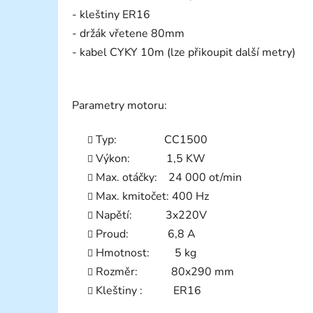
- kleštiny ER16
- držák vřetene 80mm
- kabel CYKY 10m (lze přikoupit další metry)
Parametry motoru:
Typ: CC1500
Výkon: 1,5 KW
Max. otáčky: 24 000 ot/min
Max. kmitočet: 400 Hz
Napětí: 3x220V
Proud: 6,8 A
Hmotnost: 5 kg
Rozměr: 80x290 mm
Kleštiny : ER16