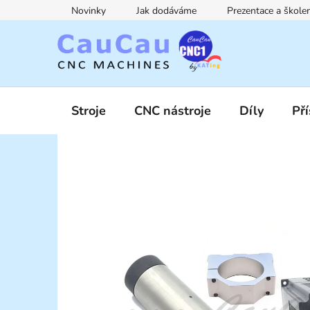
Přejít
Novinky
Jak dodáváme
Prezentace a škol
na
obsah
Stroje
CNC nástroje
Díly
Pří