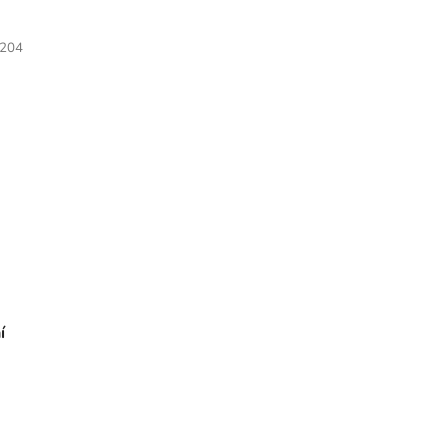
204
í