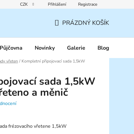
CZK
Přihlášení
Registrace
Reklamační řád
Pravidla zákaznických slev
Podmínky ochr
PRÁZDNÝ KOŠÍK
NÁKUPNÍ
KOŠÍK
Půjčovna
Novinky
Galerie
Blog
dy vřeten
/
Kompletní připojovací sada 1,5kW
pojovací sada 1,5kW
řeteno a měnič
dnocení
sada frézovacího vřetene 1,5kW