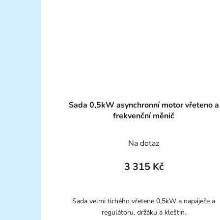
Sada 0,5kW asynchronní motor vřeteno a
frekvenční měnič
Na dotaz
3 315 Kč
Sada velmi tichého vřetene 0,5kW a napáječe a
regulátoru, držáku a kleštin.