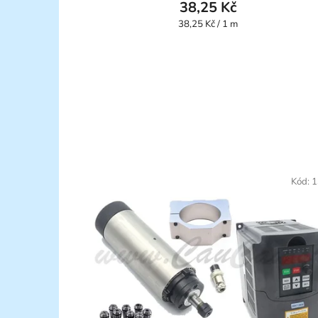
38,25 Kč
Měrná
38,25 Kč / 1 m
cena:
Kód:
1