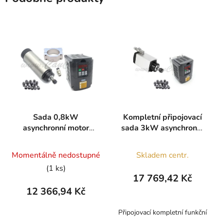
Sada 0,8kW
Kompletní připojovací
asynchronní motor
sada 3kW asynchronní
vřeteno a frekvenční
vřeteno s měničem
měnič
Momentálně nedostupné
Skladem centr.
(1 ks)
17 769,42 Kč
12 366,94 Kč
Připojovací kompletní funkční