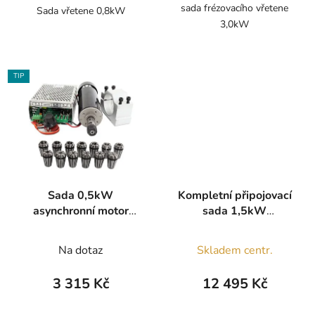
sada frézovacího vřetene
Sada vřetene 0,8kW
3,0kW
TIP
Sada 0,5kW
Kompletní připojovací
asynchronní motor
sada 1,5kW
vřeteno a frekvenční
asynchronní vřeteno a
měnič
měnič
Na dotaz
Skladem centr.
3 315 Kč
12 495 Kč