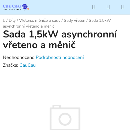
Přejít
Hledat
NÁKUP
na
KOŠÍK
obsah
Domů
/
Díly
/
Vřetena, měniče a sady
/
Sady vřeten
/
Sada 1,5kW
asynchronní vřeteno a měnič
Sada 1,5kW asynchronní
vřeteno a měnič
Průměrné
Neohodnoceno
Podrobnosti hodnocení
hodnocení
Značka:
CauCau
produktu
je
0,0
z
5
hvězdiček.