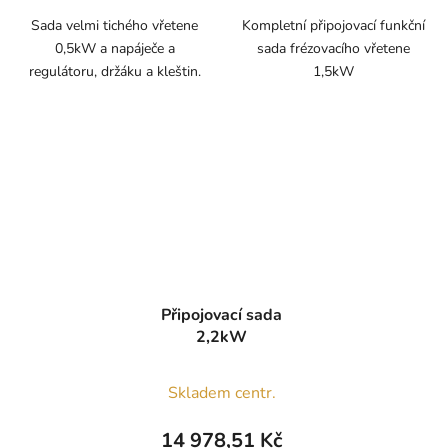
Sada velmi tichého vřetene
Kompletní připojovací funkční
0,5kW a napáječe a
sada frézovacího vřetene
regulátoru, držáku a kleštin.
1,5kW
Připojovací sada
2,2kW
Skladem centr.
14 978,51 Kč