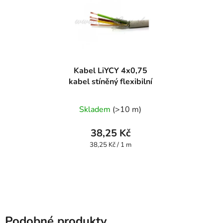
Kabel LiYCY 4x0,75
kabel stíněný flexibilní
Skladem
(>10 m)
38,25 Kč
Měrná
38,25 Kč / 1 m
cena:
Podobné produkty