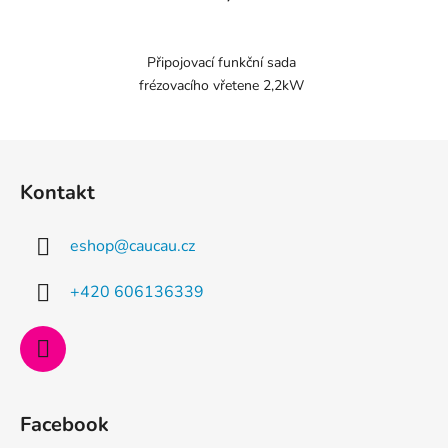
Připojovací funkční sada
frézovacího vřetene 2,2kW
Z
á
Kontakt
p
a
eshop
@
caucau.cz
t
í
+420 606136339
Facebook