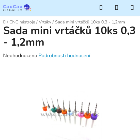
Přejít
Hledat
NÁKUP
na
KOŠÍK
obsah
Domů
/
CNC nástroje
/
Vrtáky
/
Sada mini vrtáčků 10ks 0,3 - 1,2mm
Sada mini vrtáčků 10ks 0,3
- 1,2mm
Průměrné
Neohodnoceno
Podrobnosti hodnocení
hodnocení
produktu
je
0,0
z
5
hvězdiček.