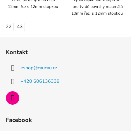
12mm řez s 12mm stopkou
pro tvrdé povrchy materiálů
10mm řez s 12mm stopkou
22
43
Z
á
Kontakt
p
a
eshop
@
caucau.cz
t
í
+420 606136339
Facebook