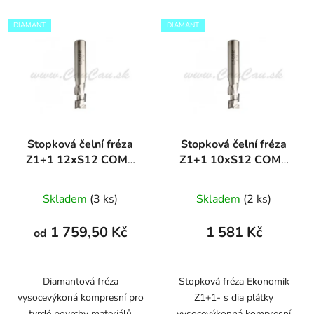
DIAMANT
DIAMANT
Stopková čelní fréza
Stopková čelní fréza
Z1+1 12xS12 COMP
Z1+1 10xS12 COMP
DIAMANT
DIAMANT
Skladem
(3 ks)
Skladem
(2 ks)
1 759,50 Kč
1 581 Kč
od
Diamantová fréza
Stopková fréza Ekonomik
vysocevýkoná kompresní pro
Z1+1- s dia plátky
tvrdé povrchy materiálů
vysocevýkonná kompresní