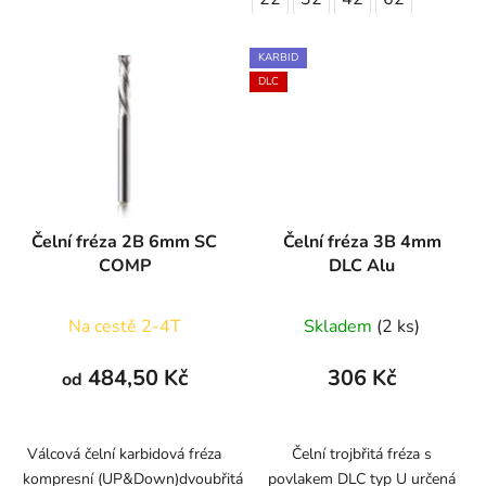
KARBID
DLC
Čelní fréza 2B 6mm SC
Čelní fréza 3B 4mm
COMP
DLC Alu
Na cestě 2-4T
Skladem
(2 ks)
484,50 Kč
306 Kč
od
Válcová čelní karbidová fréza
Čelní trojbřitá fréza s
kompresní (UP&Down)dvoubřitá
povlakem DLC typ U určená