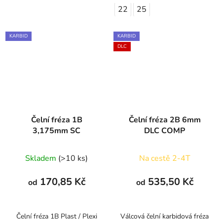
22
25
KARBID
KARBID
DLC
Čelní fréza 1B
Čelní fréza 2B 6mm
3,175mm SC
DLC COMP
Skladem
(>10 ks)
Na cestě 2-4T
170,85 Kč
535,50 Kč
od
od
Čelní fréza 1B Plast / Plexi
Válcová čelní karbidová fréza