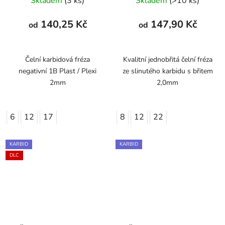
Skladem
(3 ks)
Skladem
(>10 ks)
140,25 Kč
147,90 Kč
od
od
Čelní karbidová fréza
Kvalitní jednobřitá čelní fréza
negativní 1B Plast / Plexi
ze slinutého karbidu s břitem
2mm
2,0mm
6
12
17
8
12
22
KARBID
KARBID
DLC