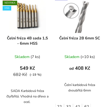
NOVINKA
HSS
Čelní fréza 4B sada 1,5
Čelní fréza 2B 6mm SC
- 6mm HSS
Skladem
(7 ks)
Skladem
(>10 ks)
549 Kč
408 Kč
od
682 Kč
(–19 %)
Čelní karbidová fréza
dvoubřitá 6mm
SADA Karbidová fréza
čtyřbřitá. Vhodná na dřevo a
ocel.
22
32
42
62