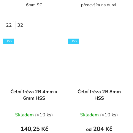
6mm SC
především na dural.
22
32
HSS
HSS
Čelní fréza 2B 4mm x
Čelní fréza 2B 8mm
6mm HSS
HSS
Průměrné
Skladem
(>10 ks)
Skladem
(>10 ks)
hodnocení
produktu
140,25 Kč
204 Kč
od