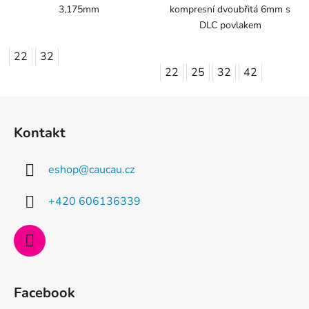
3,175mm
kompresní dvoubřitá 6mm s
DLC povlakem
22
32
22
25
32
42
Z
á
Kontakt
p
a
eshop
@
caucau.cz
t
í
+420 606136339
Facebook