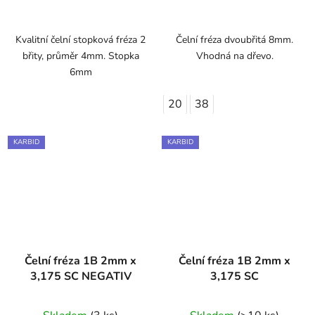
je
1,0
z
Kvalitní čelní stopková fréza 2
Čelní fréza dvoubřitá 8mm.
břity, průměr 4mm. Stopka
Vhodná na dřevo.
5
6mm
hvězdiček.
20
38
KARBID
KARBID
Čelní fréza 1B 2mm x
Čelní fréza 1B 2mm x
3,175 SC NEGATIV
3,175 SC