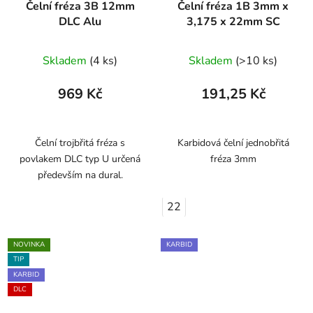
Čelní fréza 3B 12mm
Čelní fréza 1B 3mm x
DLC Alu
3,175 x 22mm SC
Skladem
(4 ks)
Skladem
(>10 ks)
969 Kč
191,25 Kč
Čelní trojbřitá fréza s
Karbidová čelní jednobřitá
povlakem DLC typ U určená
fréza 3mm
především na dural.
22
NOVINKA
KARBID
TIP
KARBID
DLC