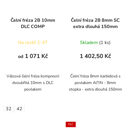
Čelní fréza 2B 10mm
Čelní fréza 2B 8mm SC
DLC COMP
extra dlouhá 150mm
Na cestě 2-4T
Skladem
(1 ks)
1 071 Kč
1 402,50 Kč
od
Válcová čelní fréza kompresní
Čelní fréza 8mm karbidová s
dvoubřitá 10mm s DLC
povlakem AlTiN - 8mm
povlakem
stopka - extra dlouhá 150mm
32
42
DLC