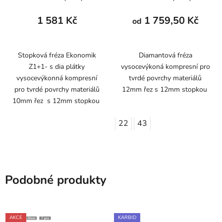
1 581 Kč
1 759,50 Kč
od
Stopková fréza Ekonomik
Diamantová fréza
Z1+1- s dia plátky
vysocevýkoná kompresní pro
vysocevýkonná kompresní
tvrdé povrchy materiálů
pro tvrdé povrchy materiálů
12mm řez s 12mm stopkou
10mm řez s 12mm stopkou
22
43
Podobné produkty
AKCE
KARBID