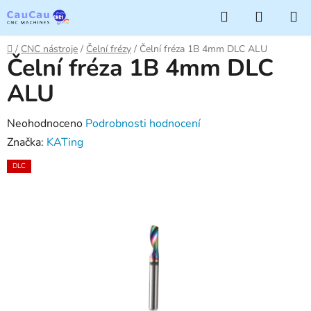
Přejít
Hledat
NÁKUP
na
KOŠÍK
obsah
Domů
/
CNC nástroje
/
Čelní frézy
/
Čelní fréza 1B 4mm DLC ALU
Čelní fréza 1B 4mm DLC
ALU
Průměrné
Neohodnoceno
Podrobnosti hodnocení
hodnocení
Značka:
KATing
produktu
DLC
je
0,0
z
5
hvězdiček.