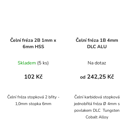
Čelní fréza 2B 1mm x
Čelní fréza 1B 4mm
6mm HSS
DLC ALU
Skladem
(5 ks)
Na dotaz
102 Kč
242,25 Kč
od
Čelní fréza stopková 2 břity -
Čelní karbidová stopková
1,0mm stopka 6mm
jednobřitá fréza Ø 4mm s
povlakem DLC Tungsten
Cobalt Alloy