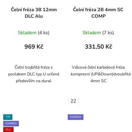
Čelní fréza 3B 12mm
Čelní fréza 2B 4mm SC
DLC Alu
COMP
Skladem
(4 ks)
Skladem
(7 ks)
969 Kč
331,50 Kč
Čelní trojbřitá fréza s
Válcová čelní karbidová fréza
povlakem DLC typ U určená
kompresní (UP&Down)dvoubřitá
především na dural.
4mm SC
22
TIP
KARBID
KARBID
DLC