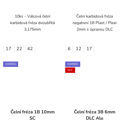
10ks - Válcová čelní
Čelní karbidová fréza
karbidová fréza dvoubřitá
negativní 1B Plast / Plexi
3,175mm
2mm s úpravou DLC
17
22
42
6
12
17
KARBID
KARBID
DLC
Čelní fréza 1B 10mm
Čelní fréza 3B 6mm
SC
DLC Alu