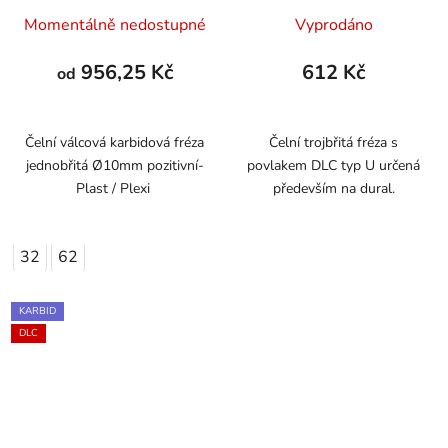
Momentálně nedostupné
Vyprodáno
956,25 Kč
612 Kč
od
Čelní válcová karbidová fréza
Čelní trojbřitá fréza s
jednobřitá Ø10mm pozitivní-
povlakem DLC typ U určená
Plast / Plexi
především na dural.
32
62
KARBID
DLC