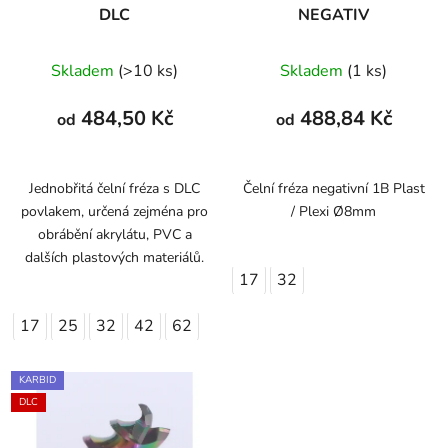
DLC
NEGATIV
Skladem
(>10 ks)
Skladem
(1 ks)
484,50 Kč
488,84 Kč
od
od
Jednobřitá čelní fréza s DLC
Čelní fréza negativní 1B Plast
povlakem, určená zejména pro
/ Plexi Ø8mm
obrábění akrylátu, PVC a
dalších plastových materiálů.
17
32
17
25
32
42
62
KARBID
DLC