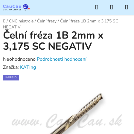
Přejít
Hledat
NÁKUP
na
KOŠÍK
obsah
Domů
/
CNC nástroje
/
Čelní frézy
/
Čelní fréza 1B 2mm x 3,175 SC
NEGATIV
Čelní fréza 1B 2mm x
3,175 SC NEGATIV
Průměrné
Neohodnoceno
Podrobnosti hodnocení
hodnocení
Značka:
KATing
produktu
KARBID
je
0,0
z
5
hvězdiček.