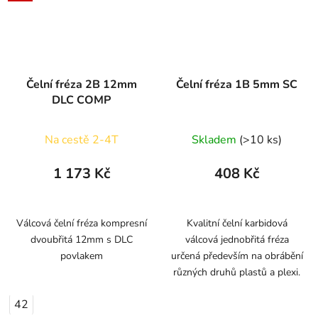
Čelní fréza 2B 12mm
Čelní fréza 1B 5mm SC
DLC COMP
Na cestě 2-4T
Skladem
(>10 ks)
1 173 Kč
408 Kč
Válcová čelní fréza kompresní
Kvalitní čelní karbidová
dvoubřitá 12mm s DLC
válcová jednobřitá fréza
povlakem
určená především na obrábění
různých druhů plastů a plexi.
42