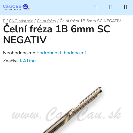
Přejít
Hledat
NÁKUP
na
KOŠÍK
obsah
Domů
/
CNC nástroje
/
Čelní frézy
/
Čelní fréza 1B 6mm SC NEGATIV
Čelní fréza 1B 6mm SC
NEGATIV
Průměrné
Neohodnoceno
Podrobnosti hodnocení
hodnocení
Značka:
KATing
produktu
je
0,0
z
5
hvězdiček.