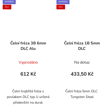
KARBID
KARBID
DLC
DLC
Čelní fréza 3B 6mm
Čelní fréza 1B 5mm
DLC Alu
DLC
Vyprodáno
Na dotaz
612 Kč
433,50 Kč
Čelní trojbřitá fréza s
Čelní fréza 5mm DLC
povlakem DLC typ U určená
Tungsten Steel
především na dural.