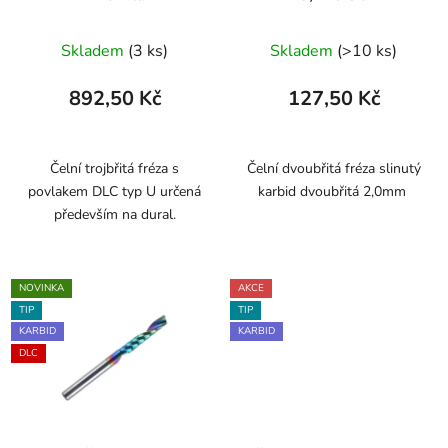
Skladem
(3 ks)
Skladem
(>10 ks)
892,50 Kč
127,50 Kč
Čelní trojbřitá fréza s
Čelní dvoubřitá fréza slinutý
povlakem DLC typ U určená
karbid dvoubřitá 2,0mm
především na dural.
NOVINKA
AKCE
TIP
TIP
KARBID
KARBID
DLC