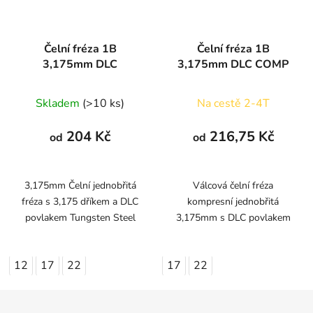
Čelní fréza 1B
Čelní fréza 1B
3,175mm DLC
3,175mm DLC COMP
Skladem
(>10 ks)
Na cestě 2-4T
204 Kč
216,75 Kč
od
od
3,175mm Čelní jednobřitá
Válcová čelní fréza
fréza s 3,175 dříkem a DLC
kompresní jednobřitá
povlakem Tungsten Steel
3,175mm s DLC povlakem
12
17
22
17
22
Z