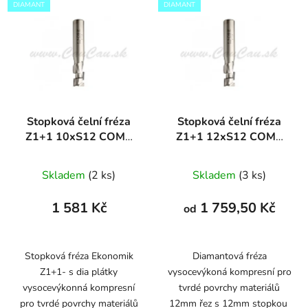
DIAMANT
DIAMANT
Stopková čelní fréza
Stopková čelní fréza
Z1+1 10xS12 COMP
Z1+1 12xS12 COMP
DIAMANT
DIAMANT
Skladem
(2 ks)
Skladem
(3 ks)
1 581 Kč
1 759,50 Kč
od
Stopková fréza Ekonomik
Diamantová fréza
Z1+1- s dia plátky
vysocevýkoná kompresní pro
vysocevýkonná kompresní
tvrdé povrchy materiálů
pro tvrdé povrchy materiálů
12mm řez s 12mm stopkou