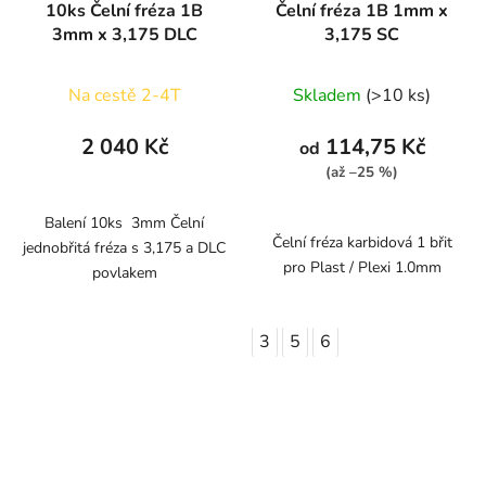
10ks Čelní fréza 1B
Čelní fréza 1B 1mm x
3mm x 3,175 DLC
3,175 SC
Na cestě 2-4T
Skladem
(>10 ks)
2 040 Kč
114,75 Kč
od
(až –25 %)
Balení 10ks 3mm Čelní
Čelní fréza karbidová 1 břit
jednobřitá fréza s 3,175 a DLC
pro Plast / Plexi 1.0mm
povlakem
3
5
6