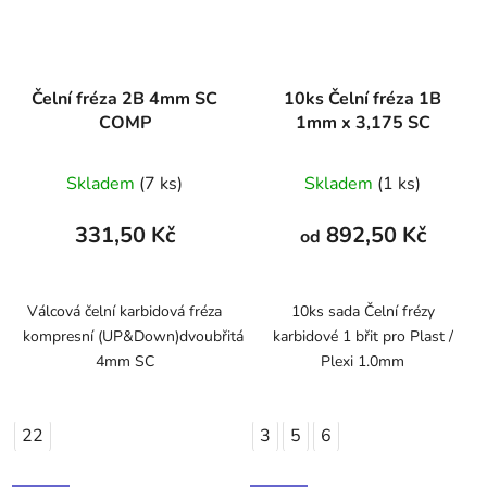
Čelní fréza 2B 4mm SC
10ks Čelní fréza 1B
COMP
1mm x 3,175 SC
Skladem
(7 ks)
Skladem
(1 ks)
331,50 Kč
892,50 Kč
od
Válcová čelní karbidová fréza
10ks sada Čelní frézy
kompresní (UP&Down)dvoubřitá
karbidové 1 břit pro Plast /
4mm SC
Plexi 1.0mm
22
3
5
6