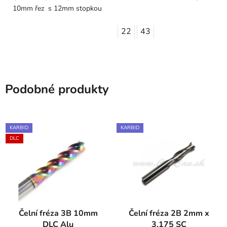
10mm řez s 12mm stopkou
22
43
Podobné produkty
KARBID
KARBID
DLC
Čelní fréza 3B 10mm
Čelní fréza 2B 2mm x
DLC Alu
3,175 SC