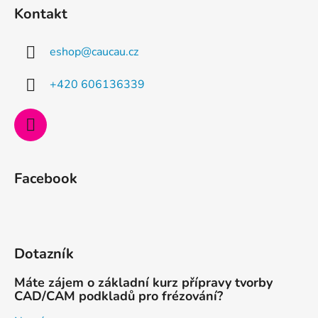
á
Kontakt
p
a
eshop
@
caucau.cz
t
í
+420 606136339
Facebook
Dotazník
Máte zájem o základní kurz přípravy tvorby
CAD/CAM podkladů pro frézování?