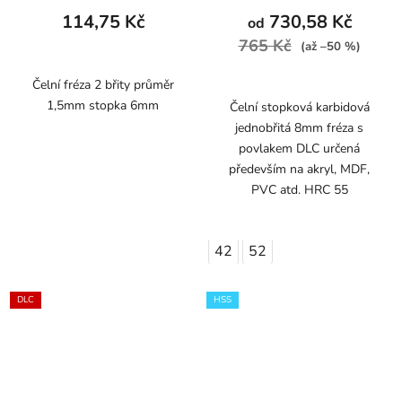
114,75 Kč
730,58 Kč
od
765 Kč
(až –50 %)
Čelní fréza 2 břity průměr
1,5mm stopka 6mm
Čelní stopková karbidová
jednobřitá 8mm fréza s
povlakem DLC určená
především na akryl, MDF,
PVC atd. HRC 55
42
52
DLC
HSS