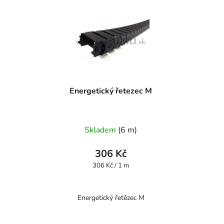
Energetický řetezec M
Skladem
(6 m)
306 Kč
Měrná
306 Kč / 1 m
cena:
Energetický řetězec M