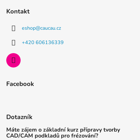
á
Kontakt
p
a
eshop
@
caucau.cz
t
í
+420 606136339
Facebook
Dotazník
Máte zájem o základní kurz přípravy tvorby
CAD/CAM podkladů pro frézování?