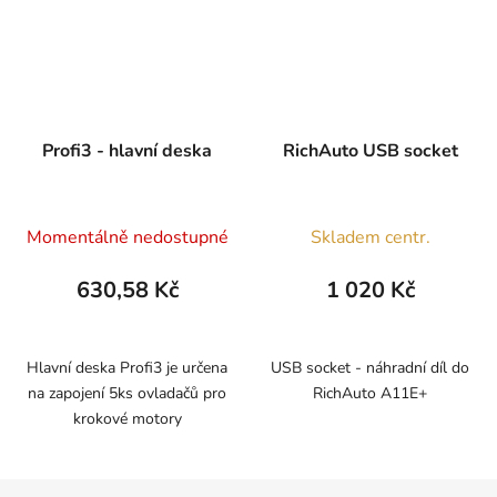
Profi3 - hlavní deska
RichAuto USB socket
Momentálně nedostupné
Skladem centr.
630,58 Kč
1 020 Kč
Hlavní deska Profi3 je určena
USB socket - náhradní díl do
na zapojení 5ks ovladačů pro
RichAuto A11E+
krokové motory
Z