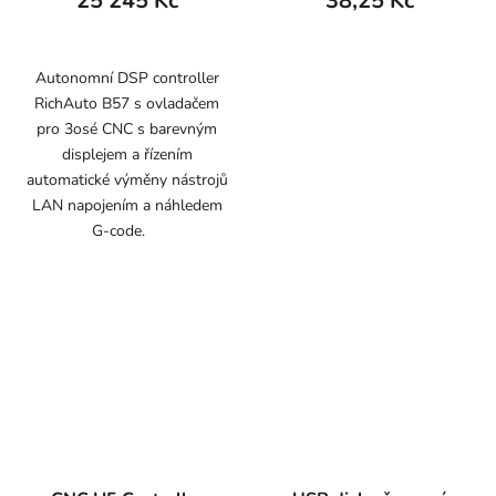
25 245 Kč
38,25 Kč
Autonomní DSP controller
RichAuto B57 s ovladačem
pro 3osé CNC s barevným
displejem a řízením
automatické výměny nástrojů
LAN napojením a náhledem
G-code.