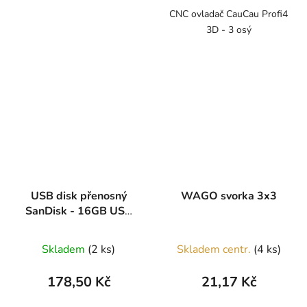
CNC ovladač CauCau Profi4
3D - 3 osý
USB disk přenosný
WAGO svorka 3x3
SanDisk - 16GB USB
2.0
Skladem
(2 ks)
Skladem centr.
(4 ks)
178,50 Kč
21,17 Kč