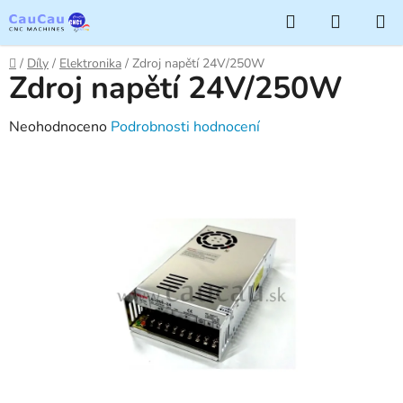
Přejít
Hledat
NÁKUP
na
KOŠÍK
obsah
Domů
/
Díly
/
Elektronika
/
Zdroj napětí 24V/250W
Zdroj napětí 24V/250W
Průměrné
Neohodnoceno
Podrobnosti hodnocení
hodnocení
produktu
je
0,0
z
5
hvězdiček.