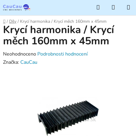
Přejít
Hledat
NÁKUP
na
KOŠÍK
obsah
Domů
/
Díly
/
Krycí harmonika / Krycí měch 160mm x 45mm
Krycí harmonika / Krycí
měch 160mm x 45mm
Průměrné
Neohodnoceno
Podrobnosti hodnocení
hodnocení
Značka:
CauCau
produktu
je
0,0
z
5
hvězdiček.