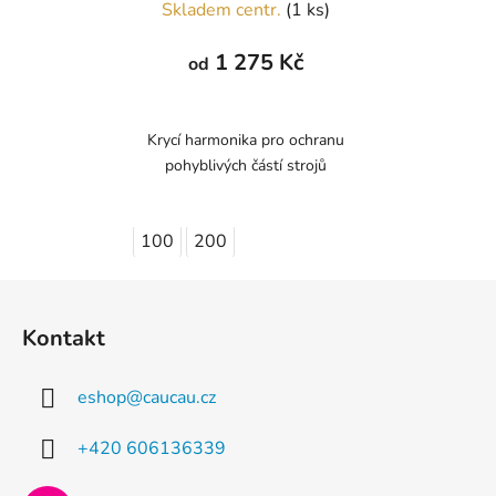
Skladem centr.
(1 ks)
1 275 Kč
od
Krycí harmonika pro ochranu
pohyblivých částí strojů
100
200
Z
á
Kontakt
p
a
eshop
@
caucau.cz
t
í
+420 606136339