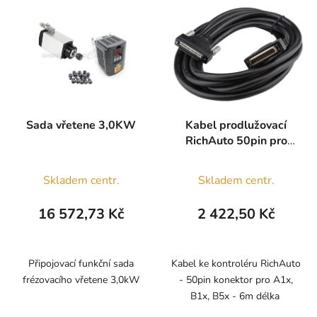
Sada vřetene 3,0KW
Kabel prodlužovací
RichAuto 50pin pro
A1x, B1x, B5x
Skladem centr.
Skladem centr.
16 572,73 Kč
2 422,50 Kč
Připojovací funkční sada
Kabel ke kontroléru RichAuto
frézovacího vřetene 3,0kW
- 50pin konektor pro A1x,
B1x, B5x - 6m délka