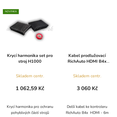
NOVINKA
Krycí harmonika set pro
Kabel prodlužovací
stroj H1000
RichAuto HDMI B4x
6m
Průměrné
Skladem centr.
Skladem centr.
hodnocení
produktu
1 062,59 Kč
3 060 Kč
je
5,0
z
Krycí harmonika pro ochranu
Delší kabel ke kontroleru
pohyblivých částí strojů
RichAuto B4x HDMI - 6m
5