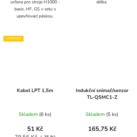
určena pro stroje H1000 -
délka
hvězdiček.
basic, HF, GS v setu s
upevňovací páskou.
VÝPRODEJ
Kabel LPT 1,5m
Indukční snímač/senzor
TL-Q5MC1-Z
Skladem
(6 ks)
Skladem
(5 ks)
51 Kč
165,75 Kč
79,56 Kč