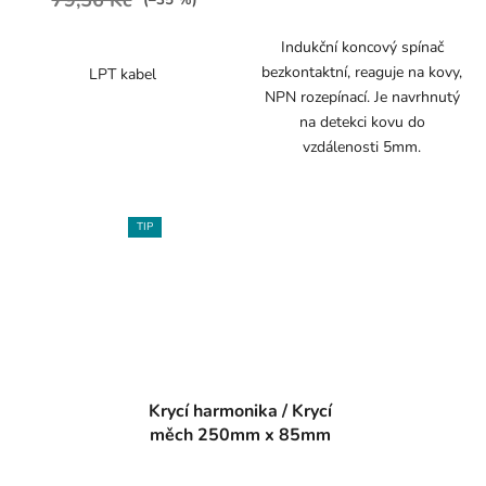
(–35 %)
Indukční koncový spínač
bezkontaktní, reaguje na kovy,
LPT kabel
NPN rozepínací. Je navrhnutý
na detekci kovu do
vzdálenosti 5mm.
TIP
Krycí harmonika / Krycí
měch 250mm x 85mm