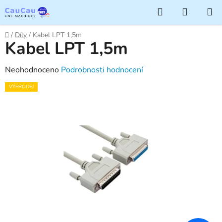
Přejít
Hledat
NÁKUP
na
KOŠÍK
obsah
Domů
/
Díly
/
Kabel LPT 1,5m
Kabel LPT 1,5m
Průměrné
Neohodnoceno
Podrobnosti hodnocení
hodnocení
VÝPRODEJ
produktu
je
0,0
z
5
hvězdiček.