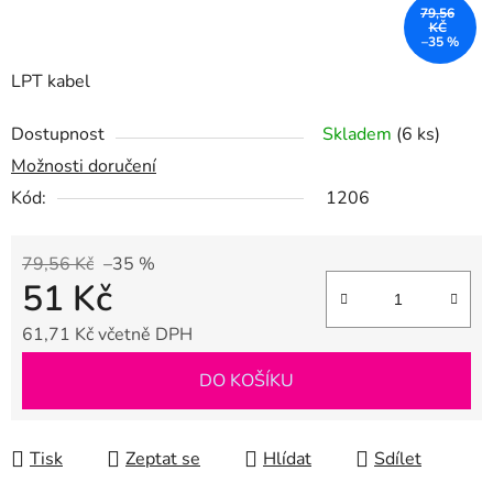
79,56
KČ
–35 %
LPT kabel
Dostupnost
Skladem
(6 ks)
Možnosti doručení
Kód:
1206
79,56 Kč
–35 %
51 Kč
61,71 Kč včetně DPH
Měrná cena:
DO KOŠÍKU
Tisk
Zeptat se
Hlídat
Sdílet