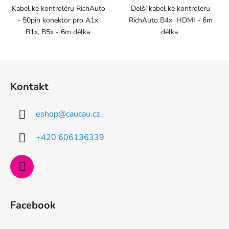
z
Kabel ke kontroléru RichAuto
Delší kabel ke kontroleru
- 50pin konektor pro A1x,
RichAuto B4x HDMI - 6m
5
B1x, B5x - 6m délka
délka
hvězdiček.
Z
á
Kontakt
p
a
eshop
@
caucau.cz
t
í
+420 606136339
Facebook