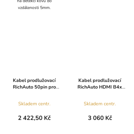
na detekci kovu do
vzdálenosti 5mm.
Kabel prodlužovací
Kabel prodlužovací
RichAuto 50pin pro
RichAuto HDMI B4x
A1x, B1x, B5x
6m
Průměrné
Skladem centr.
Skladem centr.
hodnocení
produktu
2 422,50 Kč
3 060 Kč
je
5,0