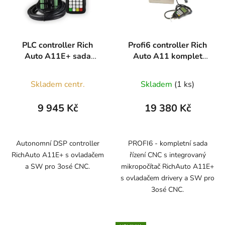
PLC controller Rich
Profi6 controller Rich
Auto A11E+ sada
Auto A11 komplet
kontroler + ovladač
sada
Skladem centr.
Skladem
(1 ks)
9 945 Kč
19 380 Kč
Autonomní DSP controller
PROFI6 - kompletní sada
RichAuto A11E+ s ovladačem
řízení CNC s integrovaný
a SW pro 3osé CNC.
mikropočítač RichAuto A11E+
s ovladačem drivery a SW pro
3osé CNC.