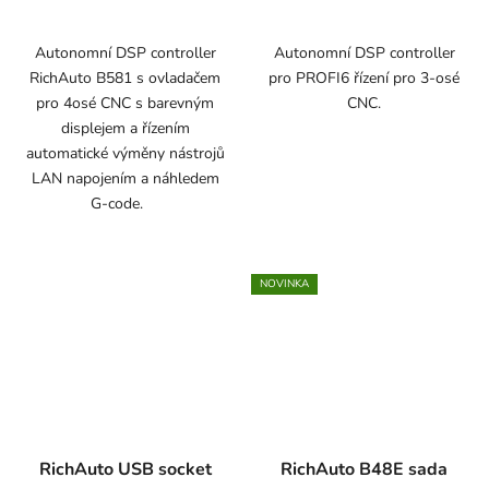
Autonomní DSP controller
Autonomní DSP controller
RichAuto B581 s ovladačem
pro PROFI6 řízení pro 3-osé
pro 4osé CNC s barevným
CNC.
displejem a řízením
automatické výměny nástrojů
LAN napojením a náhledem
G-code.
NOVINKA
RichAuto USB socket
RichAuto B48E sada