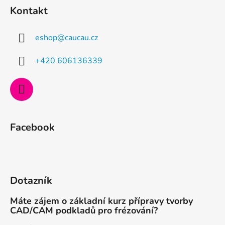
á
Kontakt
p
a
eshop
@
caucau.cz
t
í
+420 606136339
Facebook
Dotazník
Máte zájem o základní kurz přípravy tvorby
CAD/CAM podkladů pro frézování?