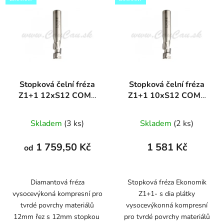
Stopková čelní fréza
Stopková čelní fréza
Z1+1 12xS12 COMP
Z1+1 10xS12 COMP
DIAMANT
DIAMANT
Skladem
(3 ks)
Skladem
(2 ks)
1 759,50 Kč
1 581 Kč
od
Diamantová fréza
Stopková fréza Ekonomik
vysocevýkoná kompresní pro
Z1+1- s dia plátky
tvrdé povrchy materiálů
vysocevýkonná kompresní
12mm řez s 12mm stopkou
pro tvrdé povrchy materiálů