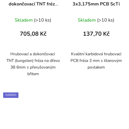
dokončovací TNT fréza
3x3,175mm PCB ScTi
3B s přerušovaným
břitem 6mm
Skladem
(>10 ks)
Skladem
(>10 ks)
705,08 Kč
137,70 Kč
Hrubovací a dokončovací
Kvalitní karbidová hrubovací
TNT (tungsten) fréza na dřevo
PCB fréza 3 mm s titanovým
3B 6mm s přerušovaným
povlakem
břitem
KARBID