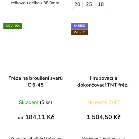
celkovou délkou 38.0mm.
20
25
18
NOVINKA
KARBID
WC-CO
Fréza na broušení svarů
Hrubovací a
C 6-45
dokončovací TNT fréza
3B s přerušovaným
břitem 10mm
Skladem
(5 ks)
Na cestě 2-4T
184,11 Kč
1 504,50 Kč
od
Speciální obráběcí fréza na
Karbidová hrubovací a