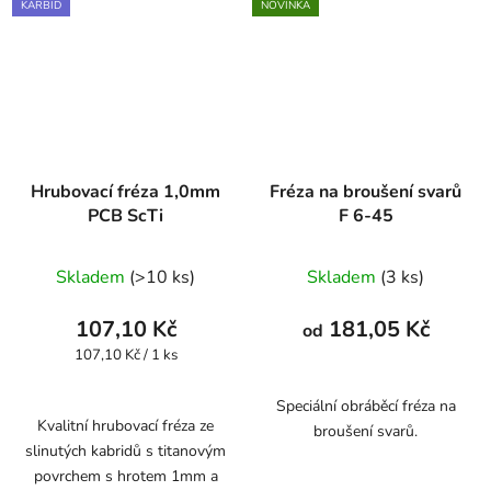
KARBID
NOVINKA
Hrubovací fréza 1,0mm
Fréza na broušení svarů
PCB ScTi
F 6-45
Skladem
(>10 ks)
Skladem
(3 ks)
107,10 Kč
181,05 Kč
od
Měrná
107,10 Kč / 1 ks
cena:
Speciální obráběcí fréza na
Kvalitní hrubovací fréza ze
broušení svarů.
slinutých kabridů s titanovým
povrchem s hrotem 1mm a