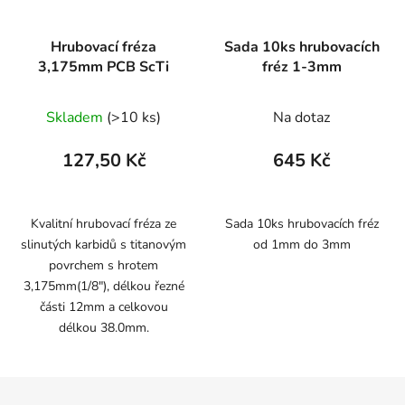
Hrubovací fréza
Sada 10ks hrubovacích
3,175mm PCB ScTi
fréz 1-3mm
Skladem
(>10 ks)
Na dotaz
127,50 Kč
645 Kč
Kvalitní hrubovací fréza ze
Sada 10ks hrubovacích fréz
slinutých karbidů s titanovým
od 1mm do 3mm
povrchem s hrotem
3,175mm(1/8"), délkou řezné
části 12mm a celkovou
délkou 38.0mm.
Z