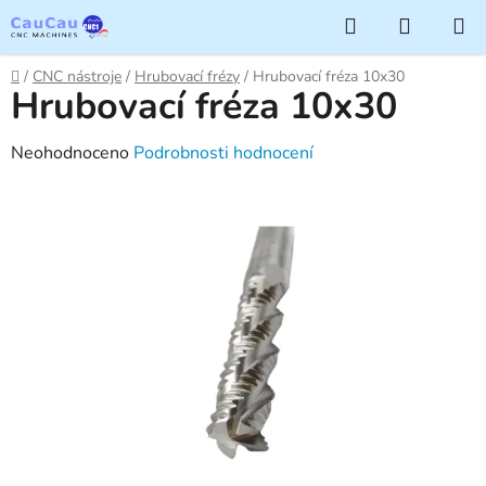
Přejít
Hledat
NÁKUP
na
KOŠÍK
obsah
Domů
/
CNC nástroje
/
Hrubovací frézy
/
Hrubovací fréza 10x30
Hrubovací fréza 10x30
Průměrné
Neohodnoceno
Podrobnosti hodnocení
hodnocení
produktu
je
0,0
z
5
hvězdiček.