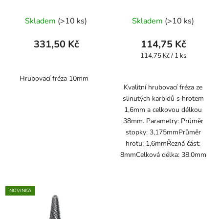
Skladem
(>10 ks)
Skladem
(>10 ks)
331,50 Kč
114,75 Kč
Měrná
114,75 Kč / 1 ks
cena:
Hrubovací fréza 10mm
Kvalitní hrubovací fréza ze
slinutých karbidů s hrotem
1,6mm a celkovou délkou
38mm. Parametry: Průměr
stopky: 3,175mmPrůměr
hrotu: 1,6mmŘezná část:
8mmCelková délka: 38.0mm
NOVINKA