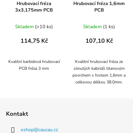
Hrubovací fréza
Hrubovací fréza 1,6mm
3x3,175mm PCB
PCB
Skladem
(>10 ks)
Skladem
(1 ks)
114,75 Kč
107,10 Kč
Kvalitní karbidová hrubovací
Kvalitní hrubovací fréza ze
PCB fréza 3 mm
slinutých kabridů titanovým
povrchem s hrotem 1,6mm a
celkovou délkou 38.0mm.
Z
á
Kontakt
p
a
eshop
@
caucau.cz
t