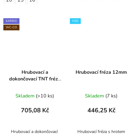
KARBID
HSS
WC-CO
Hrubovací a
Hrubovací fréza 12mm
dokončovací TNT fréza
3B s přerušovaným
břitem 6mm
Skladem
(>10 ks)
Skladem
(7 ks)
705,08 Kč
446,25 Kč
Hrubovací a dokončovací
Hrubovací fréza s hrotem