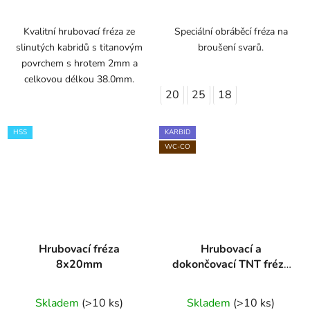
Kvalitní hrubovací fréza ze
Speciální obráběcí fréza na
slinutých kabridů s titanovým
broušení svarů.
povrchem s hrotem 2mm a
celkovou délkou 38.0mm.
20
25
18
HSS
KARBID
WC-CO
Hrubovací fréza
Hrubovací a
8x20mm
dokončovací TNT fréza
3B s přerušovaným
břitem 8mm
Skladem
(>10 ks)
Skladem
(>10 ks)