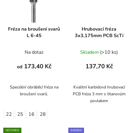
Fréza na broušení svarů
Hrubovací fréza
L 6-45
3x3,175mm PCB ScTi
Na dotaz
Skladem
(>10 ks)
173,40 Kč
137,70 Kč
od
Speciální obráběcí fréza na
Kvalitní karbidová hrubovací
broušení svarů.
PCB fréza 3 mm s titanovým
povlakem
22
25
16
28
NOVINKA
KARBID