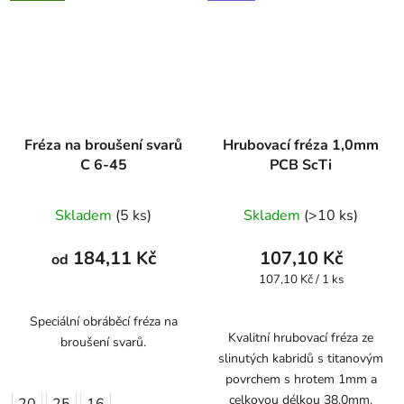
Fréza na broušení svarů
Hrubovací fréza 1,0mm
C 6-45
PCB ScTi
Skladem
(5 ks)
Skladem
(>10 ks)
184,11 Kč
107,10 Kč
od
Měrná
107,10 Kč / 1 ks
cena:
Speciální obráběcí fréza na
Kvalitní hrubovací fréza ze
broušení svarů.
slinutých kabridů s titanovým
povrchem s hrotem 1mm a
celkovou délkou 38.0mm.
20
25
16