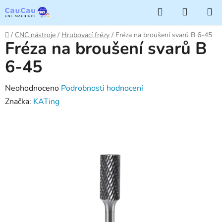
Přejít
Hledat
NÁKUP
na
KOŠÍK
obsah
Domů
/
CNC nástroje
/
Hrubovací frézy
/
Fréza na broušení svarů B 6-45
Fréza na broušení svarů B
6-45
Průměrné
Neohodnoceno
Podrobnosti hodnocení
hodnocení
Značka:
KATing
produktu
je
0,0
z
5
hvězdiček.