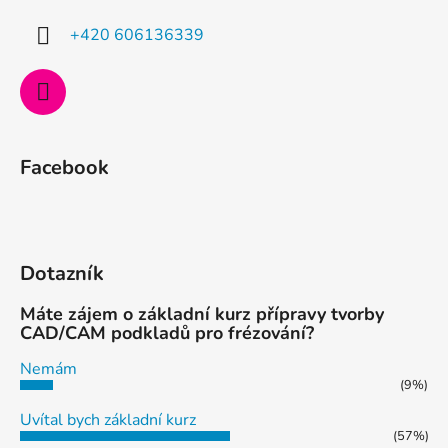
í
+420 606136339
Facebook
Dotazník
Máte zájem o základní kurz přípravy tvorby
CAD/CAM podkladů pro frézování?
Nemám
(9%)
Uvítal bych základní kurz
(57%)