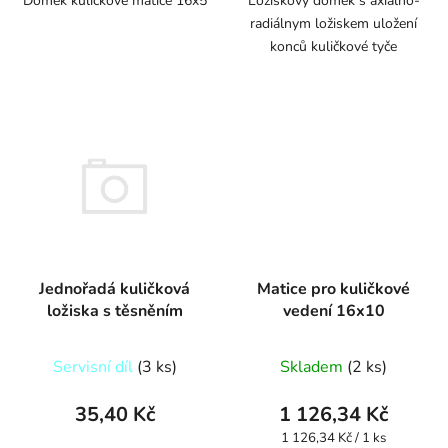
Domek kuličkové matice 16x5
Ložiskový domek s axiálno-
radiálnym ložiskem uložení
konců kuličkové tyče
Jednořadá kuličková
Matice pro kuličkové
ložiska s těsněním
vedení 16x10
Servisní díl
(3 ks)
Skladem
(2 ks)
35,40 Kč
1 126,34 Kč
Měrná
1 126,34 Kč / 1 ks