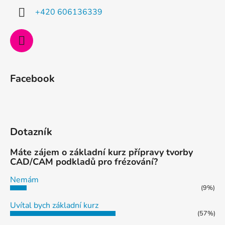
í
+420 606136339
Facebook
Dotazník
Máte zájem o základní kurz přípravy tvorby
CAD/CAM podkladů pro frézování?
Nemám
(9%)
Uvítal bych základní kurz
(57%)