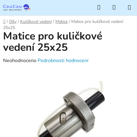
Přejít
Hledat
NÁKUP
na
KOŠÍK
obsah
Domů
/
Díly
/
Kuličkové vedení
/
Matice
/
Matice pro kuličkové vedení
25x25
Matice pro kuličkové
vedení 25x25
Průměrné
Neohodnoceno
Podrobnosti hodnocení
hodnocení
produktu
je
0,0
z
5
hvězdiček.