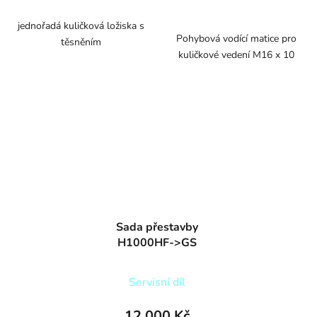
cena:
jednořadá kuličková ložiska s
Pohybová vodící matice pro
těsněním
kuličkové vedení M16 x 10
Sada přestavby
H1000HF->GS
Servisní díl
12 000 Kč