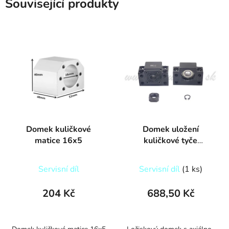
Související produkty
Domek kuličkové
Domek uložení
matice 16x5
kuličkové tyče
BK12/BF12
Servisní díl
Servisní díl
(1 ks)
204 Kč
688,50 Kč