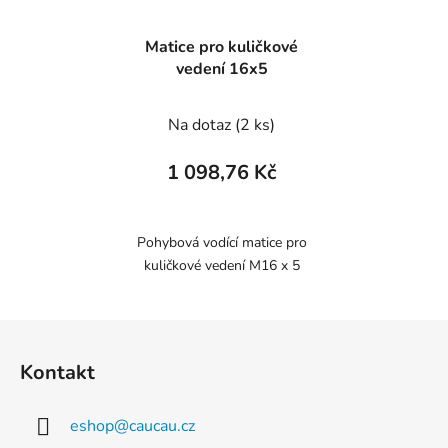
Matice pro kuličkové
vedení 16x5
Na dotaz
(2 ks)
1 098,76 Kč
Pohybová vodící matice pro
kuličkové vedení M16 x 5
Z
á
Kontakt
p
a
eshop
@
caucau.cz
t