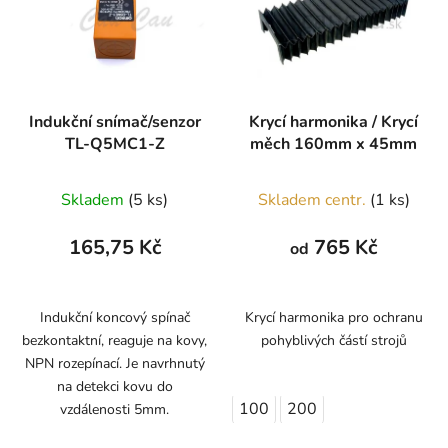
Indukční snímač/senzor
Krycí harmonika / Krycí
TL-Q5MC1-Z
měch 160mm x 45mm
Skladem
(5 ks)
Skladem centr.
(1 ks)
165,75 Kč
765 Kč
od
Indukční koncový spínač
Krycí harmonika pro ochranu
bezkontaktní, reaguje na kovy,
pohyblivých částí strojů
NPN rozepínací. Je navrhnutý
na detekci kovu do
100
200
vzdálenosti 5mm.