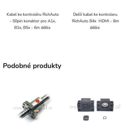
5,0
z
Kabel ke kontroléru RichAuto
Delší kabel ke kontroleru
- 50pin konektor pro A1x,
RichAuto B4x HDMI - 6m
5
B1x, B5x - 6m délka
délka
hvězdiček.
Podobné produkty