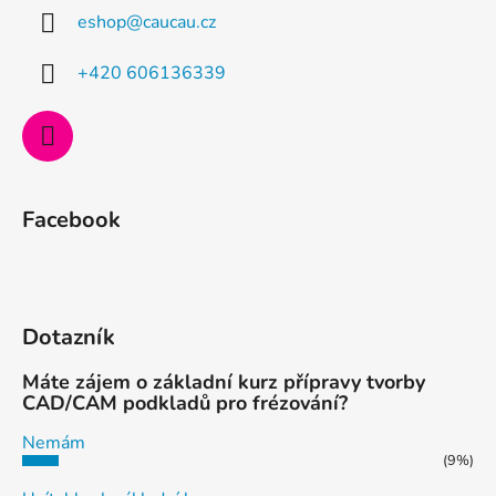
a
eshop
@
caucau.cz
t
í
+420 606136339
Facebook
Dotazník
Máte zájem o základní kurz přípravy tvorby
CAD/CAM podkladů pro frézování?
Nemám
(9%)