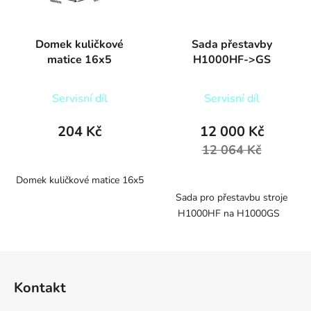
Domek kuličkové
Sada přestavby
matice 16x5
H1000HF->GS
Servisní díl
Servisní díl
204 Kč
12 000 Kč
12 064 Kč
Domek kuličkové matice 16x5
Sada pro přestavbu stroje
H1000HF na H1000GS
Z
á
Kontakt
p