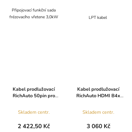
Připojovací funkční sada
frézovacího vřetene 3,0kW
LPT kabel
Kabel prodlužovací
Kabel prodlužovací
RichAuto 50pin pro
RichAuto HDMI B4x
A1x, B1x, B5x
6m
Průměrné
Skladem centr.
Skladem centr.
hodnocení
produktu
2 422,50 Kč
3 060 Kč
je