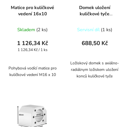
Matice pro kuličkové
Domek uložení
vedení 16x10
kuličkové tyče
BK12/BF12
Skladem
(2 ks)
Servisní díl
(1 ks)
1 126,34 Kč
688,50 Kč
Měrná
1 126,34 Kč / 1 ks
cena:
Ložiskový domek s axiálno-
Pohybová vodící matice pro
radiálnym ložiskem uložení
kuličkové vedení M16 x 10
konců kuličkové tyče