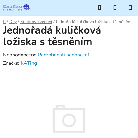
Přejít
Hledat
NÁKUP
na
KOŠÍK
obsah
Domů
/
Díly
/
Kuličkové vedení
/
Jednořadá kuličková ložiska s těsněním
Jednořadá kuličková
ložiska s těsněním
Průměrné
Neohodnoceno
Podrobnosti hodnocení
hodnocení
Značka:
KATing
produktu
je
0,0
z
5
hvězdiček.