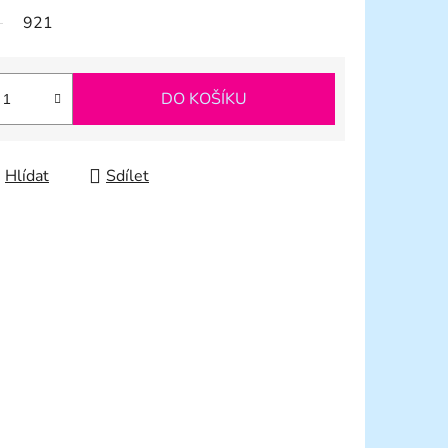
921
DO KOŠÍKU
Hlídat
Sdílet