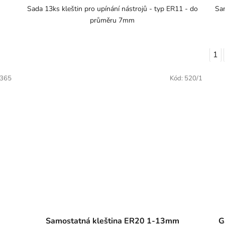
Sada 13ks kleštin pro upínání nástrojů - typ ER11 - do
Sam
průměru 7mm
1
365
Kód:
520/1
Samostatná kleština ER20 1-13mm
G