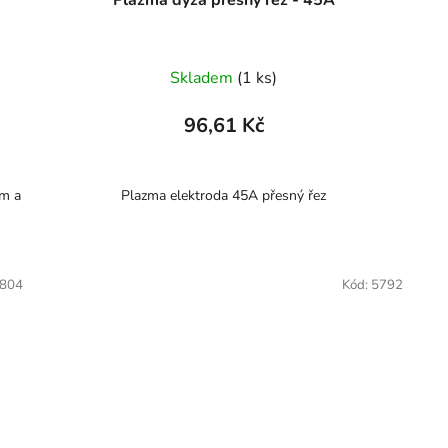
Plazma dýza přesný řez - 45A
Skladem
(1 ks)
96,61 Kč
m a
Plazma elektroda 45A přesný řez
804
Kód:
5792