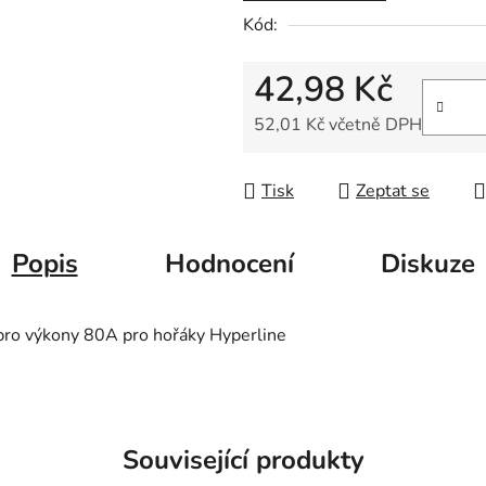
5
Kód:
hvězdiček.
42,98 Kč
52,01 Kč včetně DPH
Měrná cena:
Tisk
Zeptat se
Popis
Hodnocení
Diskuze
pro výkony 80A pro hořáky Hyperline
Související produkty