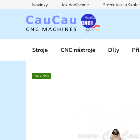
Přejít
Novinky
Jak dodáváme
Prezentace a škol
na
obsah
Stroje
CNC nástroje
Díly
Pří
NOVINKA