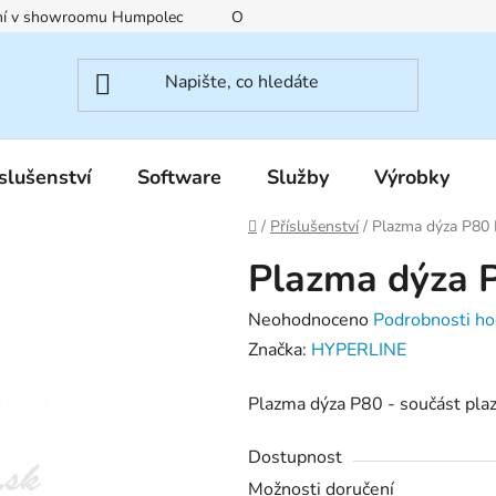
ení v showroomu Humpolec
O nás
Obchodní podmínky
slušenství
Software
Služby
Výrobky
Domů
/
Příslušenství
/
Plazma dýza P80 
Plazma dýza 
Průměrné
Neohodnoceno
Podrobnosti ho
hodnocení
Značka:
HYPERLINE
produktu
Plazma dýza P80 - součást pl
je
0,0
Dostupnost
z
Možnosti doručení