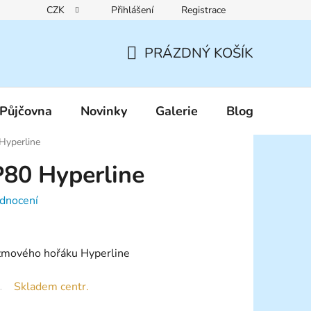
CZK
Přihlášení
Registrace
Reklamační řád
Pravidla zákaznických slev
Podmínky ochr
PRÁZDNÝ KOŠÍK
NÁKUPNÍ
KOŠÍK
Půjčovna
Novinky
Galerie
Blog
Hyperline
P80 Hyperline
dnocení
azmového hořáku Hyperline
Skladem centr.