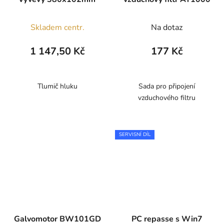
Skladem centr.
Na dotaz
1 147,50 Kč
177 Kč
Tlumič hluku
Sada pro připojení
vzduchového filtru
SERVISNÍ DÍL
Galvomotor BW101GD
PC repasse s Win7