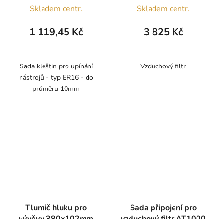
Skladem centr.
Skladem centr.
1 119,45 Kč
3 825 Kč
Sada kleštin pro upínání
Vzduchový filtr
nástrojů - typ ER16 - do
průměru 10mm
Tlumič hluku pro
Sada připojení pro
vývěvy 380x102mm
vzduchový filtr AT1000