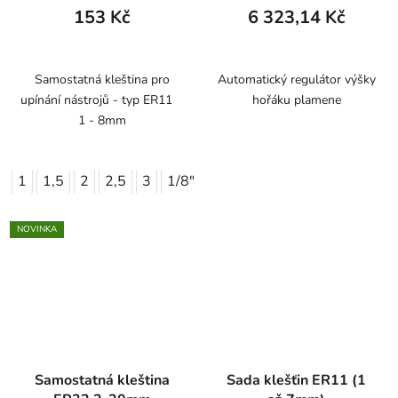
153 Kč
6 323,14 Kč
Samostatná kleština pro
Automatický regulátor výšky
upínání nástrojů - typ ER11
hořáku plamene
1 - 8mm
1
1,5
2
2,5
3
1/8"
4
4,5
5
5,5
6
7
6
NOVINKA
Samostatná kleština
Sada klešťin ER11 (1