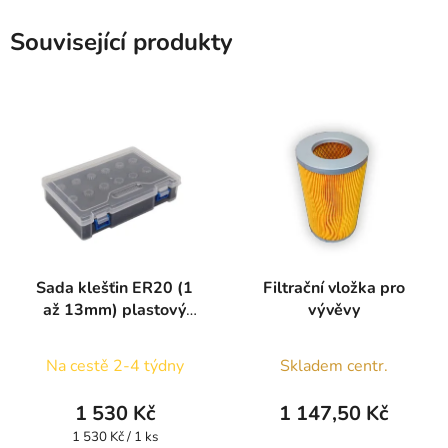
Související produkty
Sada klešťin ER20 (1
Filtrační vložka pro
až 13mm) plastový
vývěvy
kufřík
Na cestě 2-4 týdny
Skladem centr.
1 530 Kč
1 147,50 Kč
Měrná
1 530 Kč / 1 ks