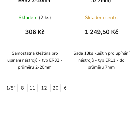
ER32 2-20mm
až 7mm)
Skladem
(2 ks)
Skladem centr.
306 Kč
1 249,50 Kč
Samostatná kleština pro
Sada 13ks kleštin pro upínání
upínání nástrojů - typ ER32 -
nástrojů - typ ER11 - do
průměru 2-20mm
průměru 7mm
1/8"
8
11
12
20
6,35
12,7