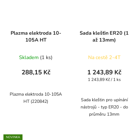
Plazma elektroda 10-
Sada klešťin ER20 (1
105A HT
až 13mm)
Skladem
(1 ks)
Na cestě 2-4T
288,15 Kč
1 243,89 Kč
Měrná
1 243,89 Kč / 1 ks
cena:
Plazma elektroda 10-105A
Sada kleštin pro upínání
HT (220842)
nástrojů - typ ER20 - do
průměru 13mm
NOVINKA