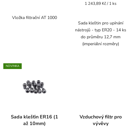
Měrná
1 243,89 Kč / 1 ks
cena:
Vložka filtrační AT 1000
Sada kleštin pro upínání
nástrojů - typ ER20 - 14 ks
do průměru 12,7 mm
(imperiální rozměry)
NOVINKA
Sada klešťin ER16 (1
Vzduchový filtr pro
až 10mm)
vývěvy