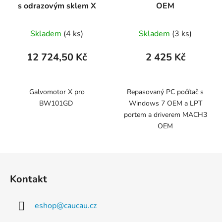
s odrazovým sklem X
OEM
Skladem
(4 ks)
Skladem
(3 ks)
12 724,50 Kč
2 425 Kč
Galvomotor X pro
Repasovaný PC počítač s
BW101GD
Windows 7 OEM a LPT
portem a driverem MACH3
OEM
Z
á
Kontakt
p
a
eshop
@
caucau.cz
t