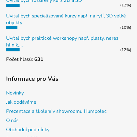
Uvítal bych rozšířený kurz 2D a 3D
(12%)
Uvítal bych specializované kurzy např. na rytí, 3D velké
objekty
(10%)
Uvítal bych praktické workshopy např. plasty, nerez,
hliník,...
(12%)
Počet hlasů:
631
Informace pro Vás
Novinky
Jak dodáváme
Prezentace a školení v showroomu Humpolec
O nás
Obchodní podmínky