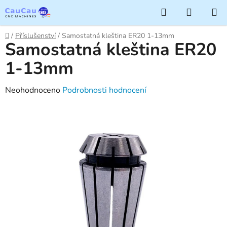
Přejít
Hledat
NÁKUP
na
KOŠÍK
obsah
Domů
/
Příslušenství
/
Samostatná kleština ER20 1-13mm
Samostatná kleština ER20
1-13mm
Průměrné
Neohodnoceno
Podrobnosti hodnocení
hodnocení
produktu
je
0,0
z
5
hvězdiček.