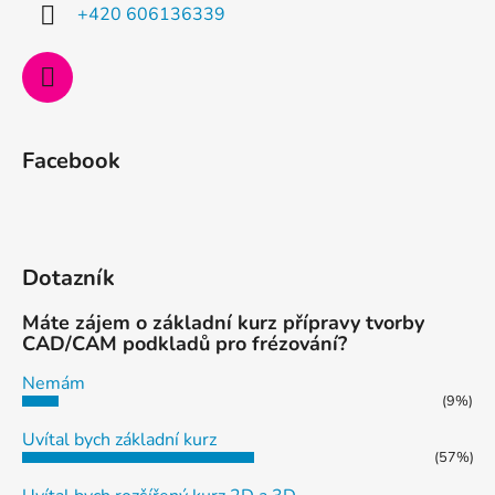
í
+420 606136339
Facebook
Dotazník
Máte zájem o základní kurz přípravy tvorby
CAD/CAM podkladů pro frézování?
Nemám
(9%)
Uvítal bych základní kurz
(57%)