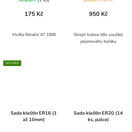
Skladem
(1 ks)
Skladem centr.
175 Kč
950 Kč
Vložka filtrační AT 1000
Strojní hubice-tělo součást
plazmového hořáku
NOVINKA
Sada klešťin ER16 (1
Sada klešťin ER20 (14
až 10mm)
ks, palce)