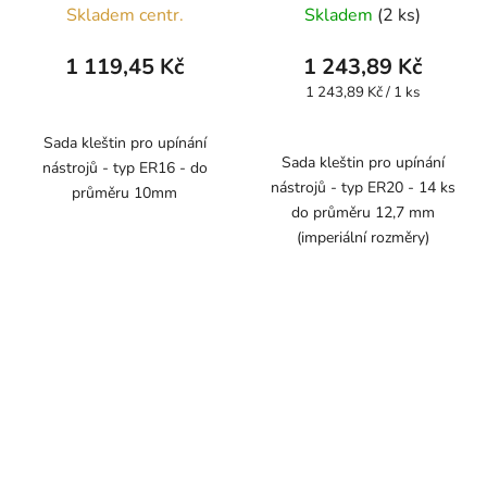
Skladem centr.
Skladem
(2 ks)
1 119,45 Kč
1 243,89 Kč
Měrná
1 243,89 Kč / 1 ks
cena:
Sada kleštin pro upínání
Sada kleštin pro upínání
nástrojů - typ ER16 - do
nástrojů - typ ER20 - 14 ks
průměru 10mm
do průměru 12,7 mm
(imperiální rozměry)