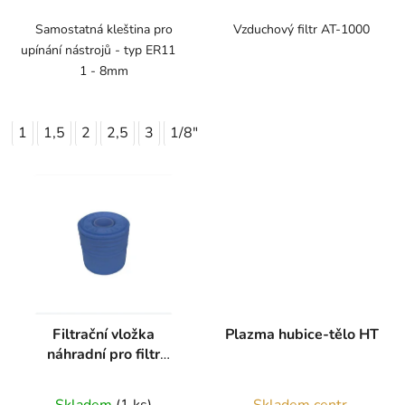
Samostatná kleština pro
Vzduchový filtr AT-1000
upínání nástrojů - typ ER11
1 - 8mm
1
1,5
2
2,5
3
1/8"
4
4,5
5
5,5
6
7
8
Filtrační vložka
Plazma hubice-tělo HT
náhradní pro filtr
AT1000