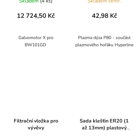
Skladem
(4 ks)
Skladem centr.
12 724,50 Kč
42,98 Kč
Galvomotor X pro
Plazma dýza P80 - součást
BW101GD
plazmového hořáku Hyperline
Filtrační vložka pro
Sada klešťin ER20 (1
vývěvy
až 13mm) plastový
kufřík