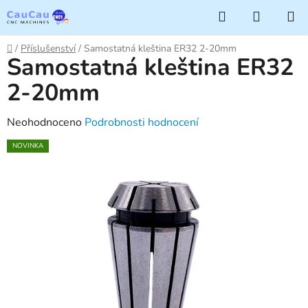
Přejít
Hledat
NÁKUP
na
KOŠÍK
obsah
Domů
/
Příslušenství
/
Samostatná kleština ER32 2-20mm
Samostatná kleština ER32
2-20mm
Průměrné
Neohodnoceno
Podrobnosti hodnocení
hodnocení
NOVINKA
produktu
je
0,0
z
5
hvězdiček.