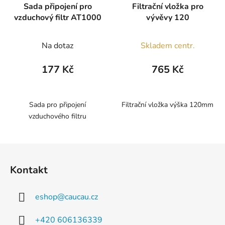
Sada připojení pro
Filtrační vložka pro
vzduchový filtr AT1000
vývěvy 120
Na dotaz
Skladem centr.
177 Kč
765 Kč
Sada pro připojení
Filtrační vložka výška 120mm
vzduchového filtru
Z
á
Kontakt
p
a
eshop
@
caucau.cz
t
í
+420 606136339