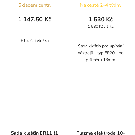
Skladem centr.
Na cestě 2-4 týdny
1 147,50 Kč
1 530 Kč
Měrná
1 530 Kč / 1 ks
cena:
Filtrační vložka
Sada kleštin pro upínání
nástrojů - typ ER20 - do
průměru 13mm
Sada klešťin ER11 (1
Plazma elektroda 10-