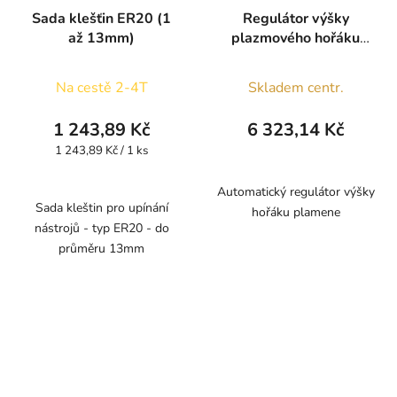
Sada klešťin ER20 (1
Regulátor výšky
až 13mm)
plazmového hořáku
THC
Na cestě 2-4T
Skladem centr.
1 243,89 Kč
6 323,14 Kč
Měrná
1 243,89 Kč / 1 ks
cena:
Automatický regulátor výšky
Sada kleštin pro upínání
hořáku plamene
nástrojů - typ ER20 - do
průměru 13mm