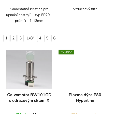
Samostatná kleština pro
Vzduchový filtr
upínání nástrojů - typ ER20 -
průměru 1-13mm
1
2
3
1/8"
4
5
6
7
8
9
10
11
12
1
NOVINKA
Galvomotor BW101GD
Plazma dýza P80
s odrazovým sklem X
Hyperline