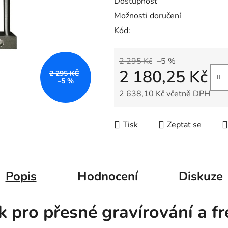
Dostupnost
z
Možnosti doručení
5
Kód:
hvězdiček.
2 295 Kč
–5 %
2 180,25 Kč
2 295 KČ
–5 %
2 638,10 Kč včetně DPH
Měrná cena:
Tisk
Zeptat se
Popis
Hodnocení
Diskuze
k pro přesné gravírování a f