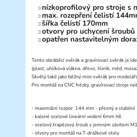
nízkoprofilový pro stroje s
max. rozepření čelistí 144
šířka čelistí 170mm
otvory pro uchycení šroubů
opatřen nastavitelným dor
Tento obráběcí svěrák a gravírovací svěrák je id
(plast, uhlíková vlákna, dřevo, hliník, měď, mosaz
Skvělý také jako běžný mini svěrák pro modelářs
Pro montáž na CNC frézky, gravírovací stroje neb
- maximální rozpor: 144 mm - přesný a stabilní
- kalené ocelové lineární vedení 6mm h6
- ocelový trapézový šroub s jemným závitem M1
- otvory pro montáž na T-drážkové stoly