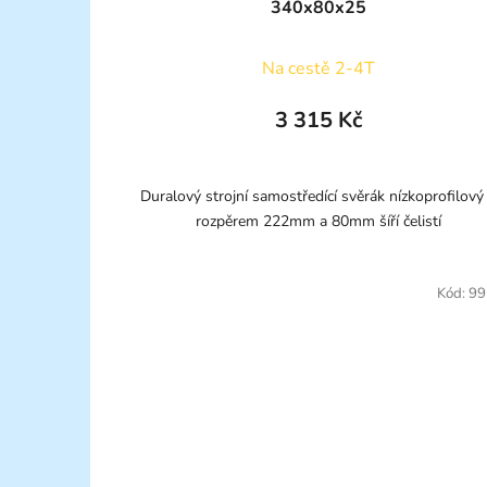
340x80x25
Na cestě 2-4T
3 315 Kč
Duralový strojní samostředící svěrák nízkoprofilový
rozpěrem 222mm a 80mm šíří čelistí
Kód:
99