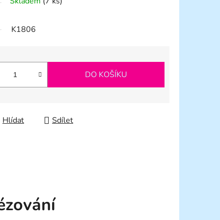
Skladem
(7 ks)
K1806
DO KOŠÍKU
Hlídat
Sdílet
rézování