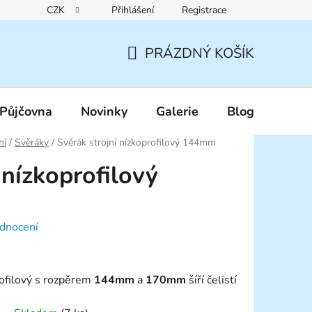
CZK
Přihlášení
Registrace
Reklamační řád
Pravidla zákaznických slev
Podmínky ochr
PRÁZDNÝ KOŠÍK
NÁKUPNÍ
KOŠÍK
Půjčovna
Novinky
Galerie
Blog
ní
/
Svěráky
/
Svěrák strojní nízkoprofilový 144mm
 nízkoprofilový
dnocení
rofilový s rozpěrem
144mm
a
170mm
šíří čelistí