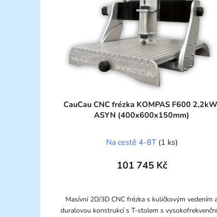
CauCau CNC frézka KOMPAS F600 2,2kW
ASYN (400x600x150mm)
Na cestě 4-8T
(1 ks)
101 745 Kč
Masívní 2D/3D CNC frézka s kuličkovým vedením 
duralovou konstrukcí s T-stolem s vysokofrekvenčn