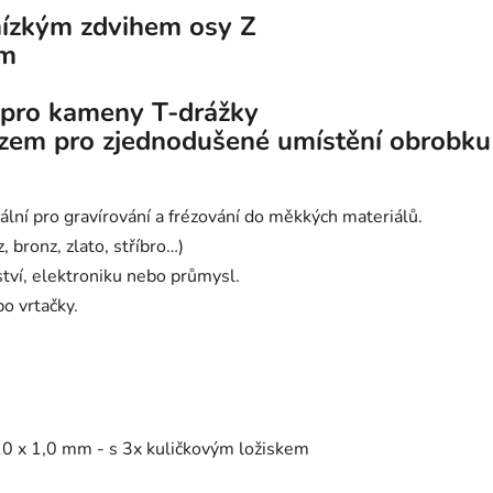
 nízkým zdvihem osy Z
mm
 pro kameny T-drážky
azem pro zjednodušené umístění obrobku
eální pro gravírování a frézování do měkkých materiálů.
, bronz, zlato, stříbro…)
tví, elektroniku nebo průmysl.
o vrtačky.
0 x 1,0 mm - s 3x kuličkovým ložiskem