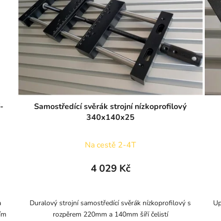
-
Samostředící svěrák strojní nízkoprofilový
340x140x25
Na cestě 2-4T
4 029 Kč
a
Duralový strojní samostředící svěrák nízkoprofilový s
Up
ím
rozpěrem 220mm a 140mm šíří čelistí