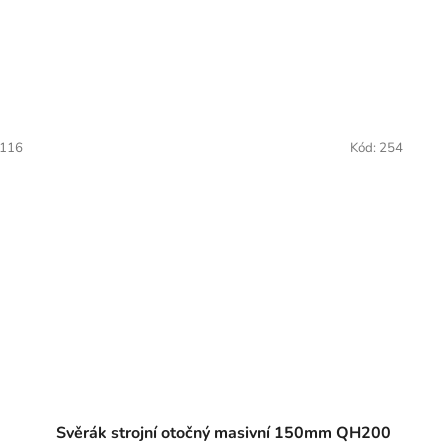
116
Kód:
254
Svěrák strojní otočný masivní 150mm QH200