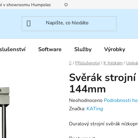
ení v showroomu Humpolec
O nás
Obchodní podmínky
slušenství
Software
Služby
Výrobky
Domů
/
Příslušenství
/
K frézkám
/
Upíná
Svěrák strojní
144mm
Průměrné
Neohodnoceno
Podrobnosti ho
hodnocení
Značka:
KATing
produktu
Duralový strojní svěrák nízkop
je
0,0