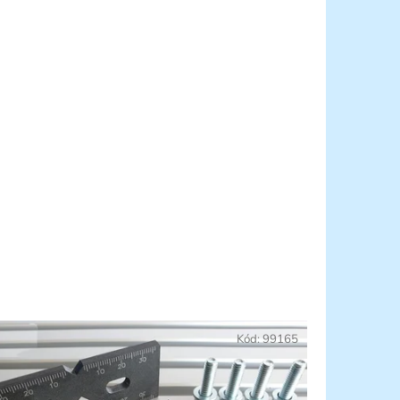
Kód:
99165