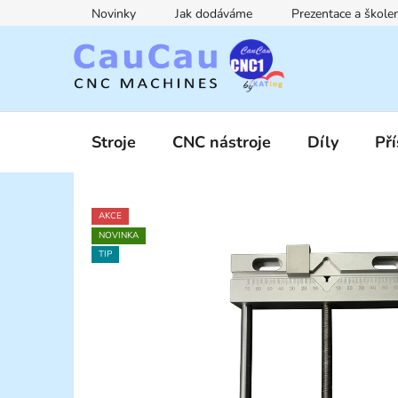
Přejít
Novinky
Jak dodáváme
Prezentace a škol
na
obsah
Stroje
CNC nástroje
Díly
Pří
AKCE
NOVINKA
TIP