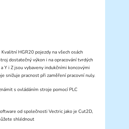
ě. Kvalitní HGR20 pojezdy na všech osách
oj dostatečný výkon i na opracování tvrdých
a Y i Z jsou vybaveny indukčními koncovými
e snižuje pracnost při zaměření pracovní nuly.
známit s ovládáním stroje pomocí PLC
oftware od společnosti Vectric jako je Cut2D,
 můžete shlédnout