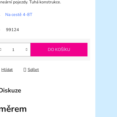
ineární pojezdy. Tuhá konstrukce.
Na cestě 4-8T
99124
DO KOŠÍKU
Hlídat
Sdílet
Diskuze
změrem