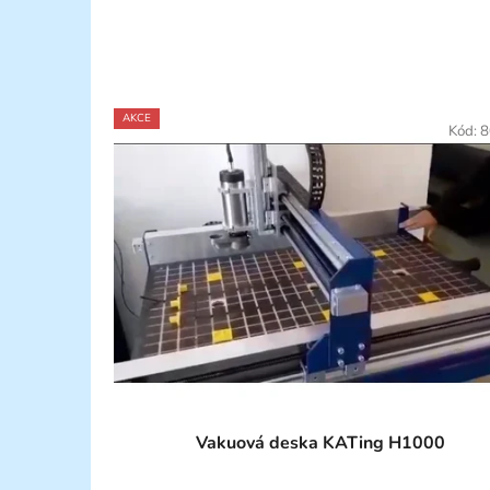
AKCE
Kód:
8
Vakuová deska KATing H1000