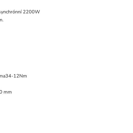
asynchrónní 2200W
n.
Nema34-12Nm
00 mm