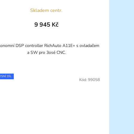
Skladem centr.
9 945 Kč
onomní DSP controller RichAuto A11E+ s ovladačem
a SW pro 3osé CNC.
ISNÍ DÍL
Kód:
99058