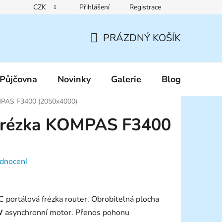
CZK
Přihlášení
Registrace
Reklamační řád
Pravidla zákaznických slev
Podmínky ochr
PRÁZDNÝ KOŠÍK
NÁKUPNÍ
KOŠÍK
Půjčovna
Novinky
Galerie
Blog
MPAS F3400 (2050x4000)
frézka KOMPAS F3400
dnocení
portálová frézka router. Obrobitelná plocha
W
asynchronní motor. Přenos pohonu