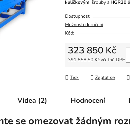
kuličkovými
šrouby a
HGR20
l
z
5
Dostupnost
hvězdiček.
Možnosti doručení
Kód:
323 850 Kč
391 858,50 Kč včetně DPH
Měrná cena:
Tisk
Zeptat se
Videa (2)
Hodnocení
hte se omezovat žádným ro