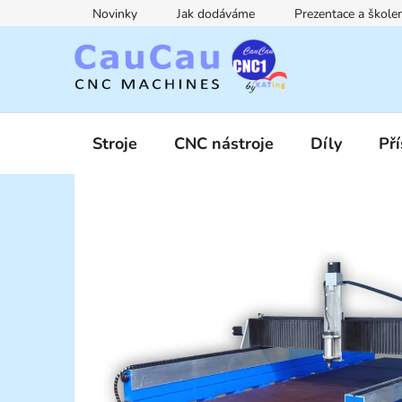
Přejít
Novinky
Jak dodáváme
Prezentace a škol
na
obsah
Stroje
CNC nástroje
Díly
Pří