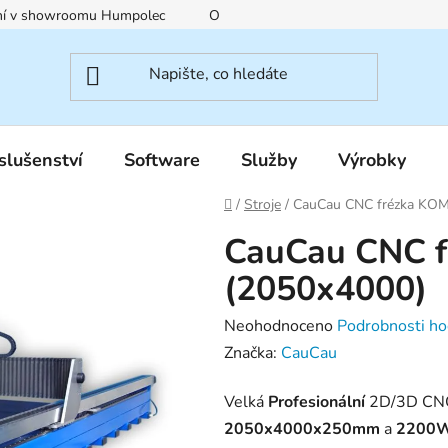
ení v showroomu Humpolec
O nás
Obchodní podmínky
slušenství
Software
Služby
Výrobky
Domů
/
Stroje
/
CauCau CNC frézka KO
CauCau CNC 
(2050x4000)
Průměrné
Neohodnoceno
Podrobnosti ho
hodnocení
Značka:
CauCau
produktu
Velká
Profesionální
2D/3D CNC 
je
2050x4000x250mm
a
2200
0,0