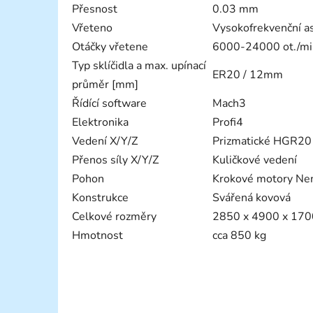
Přesnost
0.03 mm
Vřeteno
Vysokofrekvenční 
Otáčky vřetene
6000-24000 ot./mi
Typ sklíčidla a max. upínací
ER20 / 12mm
průměr [mm]
Řídící software
Mach3
Elektronika
Profi4
Vedení X/Y/Z
Prizmatické HGR20
Přenos síly X/Y/Z
Kuličkové vedení
Pohon
Krokové motory 
Konstrukce
Svářená kovová
Celkové rozměry
2850 x 4900 x 17
Hmotnost
cca 850 kg