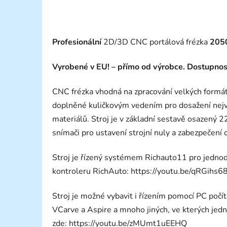
Profesionální
2D/3D CNC portálová frézka
205
Vyrobené v EU! – přímo od výrobce. Dostupnost
CNC frézka vhodná na zpracování velkých formátů
doplněné kuličkovým vedením pro dosažení nejv
materiálů. Stroj je v základní sestavě osazen
snímači pro ustavení strojní nuly a zabezpečení
Stroj je řízený systémem Richauto11 pro jedno
kontroleru RichAuto: https://youtu.be/qRGihs6
Stroj je možné vybavit i řízením pomocí PC počí
VCarve a Aspire a mnoho jiných, ve kterých jed
zde: https://youtu.be/zMUmt1uEEHQ