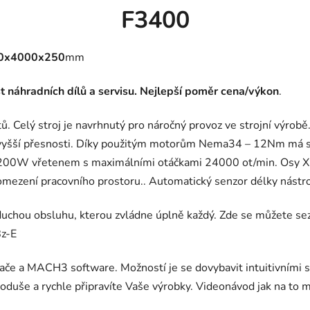
F3400
0x4000x250
mm
 náhradních dílů a servisu.
Nejlepší poměr cena/výkon
.
. Celý stroj je navrhnutý pro náročný provoz ve strojní výrob
yšší přesnosti. Díky použitým motorům Nema34 – 12Nm má str
ý 2200W vřetenem s maximálními otáčkami 24000 ot/min. Osy X 
 omezení pracovního prostoru.. Automatický senzor délky nástroj
duchou obsluhu, kterou zvládne úplně každý. Zde se můžete se
8z-E
tače a MACH3 software. Možností je se dovybavit intuitivními s
noduše a rychle připravíte Vaše výrobky. Videonávod jak na to