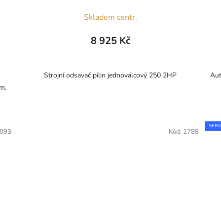
Skladem centr.
8 925 Kč
Strojní odsavač pilin jednoválcový 250 2HP
Aut
m.
SERV
093
Kód:
1788