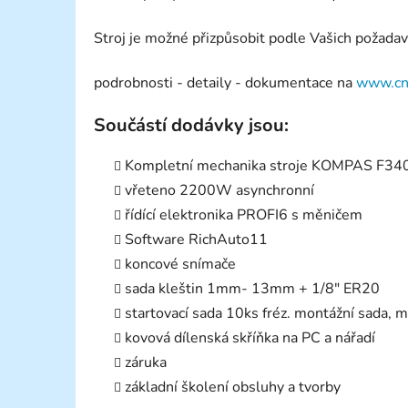
Stroj je možné přizpůsobit podle Vašich požada
podrobnosti - detaily - dokumentace na
www.cn
Součástí dodávky jsou:
Kompletní mechanika stroje KOMPAS F34
vřeteno 2200W asynchronní
řídící elektronika PROFI6 s měničem
Software RichAuto11
koncové snímače
sada kleštin 1mm- 13mm + 1/8" ER20
startovací sada 10ks fréz. montážní sada, 
kovová dílenská skříňka na PC a nářadí
záruka
základní školení obsluhy a tvorby