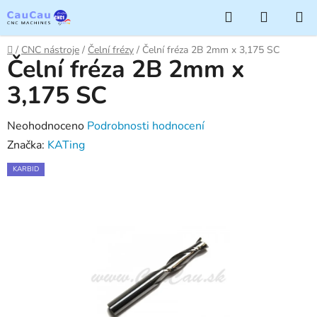
Přejít
Hledat
NÁKUP
na
KOŠÍK
obsah
Domů
/
CNC nástroje
/
Čelní frézy
/
Čelní fréza 2B 2mm x 3,175 SC
Čelní fréza 2B 2mm x
3,175 SC
Průměrné
Neohodnoceno
Podrobnosti hodnocení
hodnocení
Značka:
KATing
produktu
KARBID
je
0,0
z
5
hvězdiček.