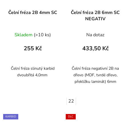
Čelní fréza 2B 4mm SC
Čelní fréza 2B 6mm SC
NEGATIV
Skladem
(>10 ks)
Na dotaz
255 Kč
433,50 Kč
Čelní fréza slinutý karbid
Čelní fréza negativní 2B na
dvoubřitá 4,0mm
dřevo (MDF, tvrdé dřevo,
překližku laminát) 6mm
22
KARBID
DLC