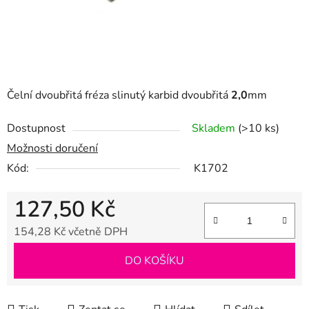
Čelní dvoubřitá fréza slinutý karbid dvoubřitá
2,0
mm
Dostupnost
Skladem
(>10 ks)
Možnosti doručení
Kód:
K1702
127,50 Kč
154,28 Kč včetně DPH
Měrná cena:
DO KOŠÍKU