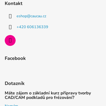
Kontakt
p
a
eshop
@
caucau.cz
t
í
+420 606136339
Facebook
Dotazník
Máte zájem o základní kurz přípravy tvorby
CAD/CAM podkladů pro frézování?
Nemám