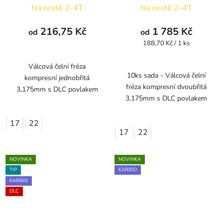
Na cestě 2-4T
Na cestě 2-4T
216,75 Kč
1 785 Kč
od
od
Měrná
188,70 Kč / 1 ks
cena:
Válcová čelní fréza
10ks sada - Válcová čelní
kompresní jednobřitá
fréza kompresní dvoubřitá
3,175mm s DLC povlakem
3,175mm s DLC povlakem
17
22
17
22
NOVINKA
NOVINKA
TIP
KARBID
KARBID
DLC