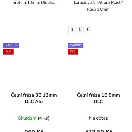
hrotem 10mm. Dlouhá.
karbidové 1 břit pro Plast /
Plexi 1.0mm
3
5
6
KARBID
KARBID
DLC
DLC
Čelní fréza 3B 12mm
Čelní fréza 1B 5mm
DLC Alu
DLC
Skladem
(4 ks)
Na dotaz