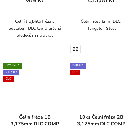
969 Kč
433,50 Kč
Čelní trojbřitá fréza s
Čelní fréza 5mm DLC
povlakem DLC typ U určená
Tungsten Steel
především na dural.
22
NOVINKA
KARBID
KARBID
DLC
DLC
Čelní fréza 1B
10ks Čelní fréza 2B
3,175mm DLC COMP
3,175mm DLC COMP