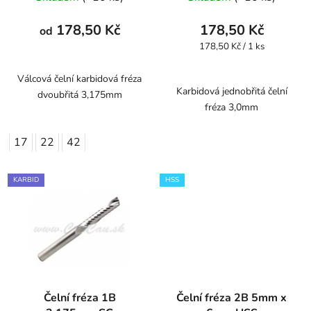
178,50 Kč
178,50 Kč
od
Měrná
178,50 Kč / 1 ks
cena:
Válcová čelní karbidová fréza
Karbidová jednobřitá čelní
dvoubřitá 3,175mm
fréza 3,0mm
17
22
42
KARBID
HSS
Čelní fréza 1B
Čelní fréza 2B 5mm x