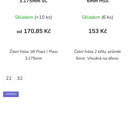
3,175mm SC
6mm HSS
Skladem
(>10 ks)
Skladem
(6 ks)
170,85 Kč
153 Kč
od
Čelní fréza 1B Plast / Plexi
Čelní fréza 2 břity, průměr
3,175mm
5mm. Vhodná na dřevo.
22
32
KARBID