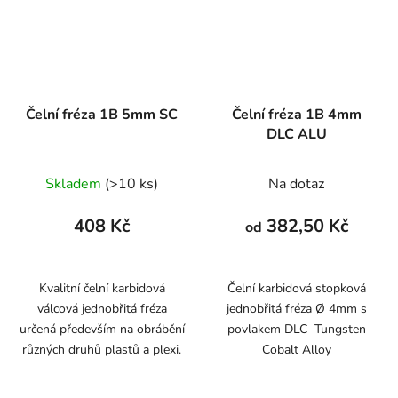
Čelní fréza 1B 5mm SC
Čelní fréza 1B 4mm
DLC ALU
Skladem
(>10 ks)
Na dotaz
408 Kč
382,50 Kč
od
Kvalitní čelní karbidová
Čelní karbidová stopková
válcová jednobřitá fréza
jednobřitá fréza Ø 4mm s
určená především na obrábění
povlakem DLC Tungsten
různých druhů plastů a plexi.
Cobalt Alloy