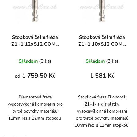
Stopková čelní fréza
Stopková čelní fréza
Z1+1 12xS12 COMP
Z1+1 10xS12 COMP
DIAMANT
DIAMANT
Skladem
(3 ks)
Skladem
(2 ks)
1 759,50 Kč
1 581 Kč
od
Diamantová fréza
Stopková fréza Ekonomik
vysocevýkoná kompresní pro
Z1+1- s dia plátky
tvrdé povrchy materiálů
vysocevýkonná kompresní
12mm řez s 12mm stopkou
pro tvrdé povrchy materiálů
10mm řez s 12mm stopkou