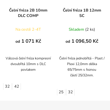
Čelní fréza 2B 10mm
Čelní fréza 1B 12mm
DLC COMP
SC
Na cestě 2-4T
Skladem
(2 ks)
1 071 Kč
1 096,50 Kč
od
od
Válcová čelní fréza kompresní
Čelní fréza jednobřitá - Plast /
dvoubřitá 10mm s DLC
Plexi 12,0mm délka
povlakem
65/75mm s řeznou
částí 25/32mm.
32
42
25
32
Z
á