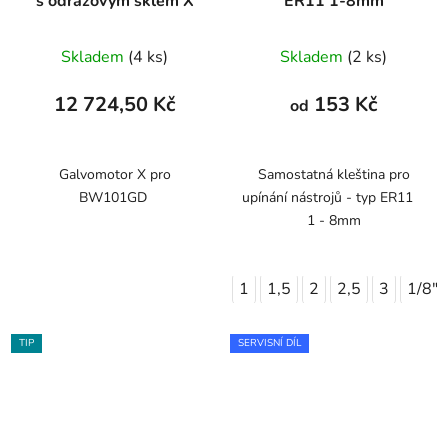
s odrazovým sklem X
ER11 1-8mm
Skladem
(4 ks)
Skladem
(2 ks)
12 724,50 Kč
153 Kč
od
Galvomotor X pro
Samostatná kleština pro
BW101GD
upínání nástrojů - typ ER11
1 - 8mm
1
1,5
2
2,5
3
1/8"
TIP
SERVISNÍ DÍL