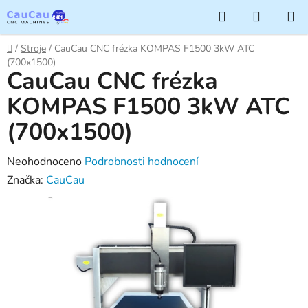
Přejít
Hledat
NÁKUP
na
KOŠÍK
obsah
Domů
/
Stroje
/
CauCau CNC frézka KOMPAS F1500 3kW ATC
(700x1500)
CauCau CNC frézka
KOMPAS F1500 3kW ATC
(700x1500)
Průměrné
Neohodnoceno
Podrobnosti hodnocení
hodnocení
Značka:
CauCau
produktu
je
0,0
z
5
hvězdiček.