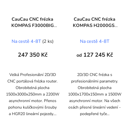
CauCau CNC frézka
CauCau CNC frézka
KOMPAS F3000BIG
KOMPAS H2000GS-
(1500x3000)
1500W-ASYN-
(1000x1700)
Na cestě 4-8T
(2 ks)
Na cestě 4-8T
247 350 Kč
127 245 Kč
od
Velká Profesionální 2D/3D
2D/3D CNC frézka s
CNC portálová frézka router.
profesionálními parametry.
Obrobitelná plocha
Obrobitelná plocha
1500x3000x250mm a 2200W
1000x1700x150mm a 1500W
asynchronní motor. Přenos
asynchronní motor. Na všech
pohonu kuličkovými šrouby
osách přesné lineární vedení -
a HGR20 lineární pojezdy....
podepřené tyče...