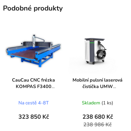
Podobné produkty
CauCau CNC frézka
Mobilní pulsní laserová
KOMPAS F3400
čistička UMW
(2050x4000)
CP300MM15
Na cestě 4-8T
Skladem
(1 ks)
323 850 Kč
238 680 Kč
238 986 Kč