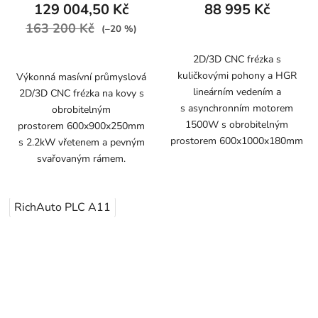
129 004,50 Kč
88 995 Kč
163 200 Kč
(–20 %)
2D/3D CNC frézka s
kuličkovými pohony a HGR
Výkonná masívní průmyslová
lineárním vedením a
2D/3D CNC frézka na kovy s
s asynchronním motorem
obrobitelným
1500W s obrobitelným
prostorem 600x900x250mm
prostorem 600x1000x180mm
s 2.2kW vřetenem a pevným
svařovaným rámem.
RichAuto PLC A11