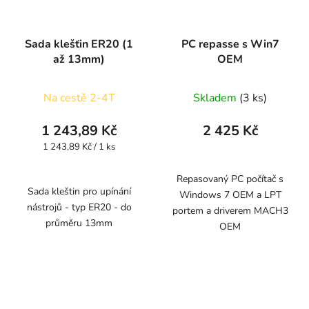
Sada klešťin ER20 (1
PC repasse s Win7
až 13mm)
OEM
Na cestě 2-4T
Skladem
(3 ks)
1 243,89 Kč
2 425 Kč
Měrná
1 243,89 Kč / 1 ks
cena:
Repasovaný PC počítač s
Sada kleštin pro upínání
Windows 7 OEM a LPT
nástrojů - typ ER20 - do
portem a driverem MACH3
průměru 13mm
OEM