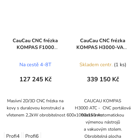
CauCau CNC frézka
CauCau CNC frézka
KOMPAS F1000
KOMPAS H3000-VAC-
2,2kW-ASYN
ATC
(600x1000x150mm)
Na cestě 4-8T
Skladem centr.
(1 ks)
127 245 Kč
339 150 Kč
Masívní 2D/3D CNC frézka na
CAUCAU KOMPAS
kovy s duralovou konstrukcí a
H3000 ATC - CNC portálová
vřetenem 2,2kW obrobitelnost 600x1000x150mm
frézka s Automatickou
výmenou nástrojů
a vakuovým stolem.
Profi4
Profi6
Obrobitelná plocha