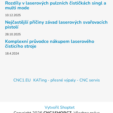
Rozdíly v laserových pulzních čističkách singl a
multi mode
10.12.2025
Nejčastější příčiny závad laserových svařovacích
pistolí
28.10.2025
Komplexní průvodce nákupem laserového
čisticího stroje
18.4.2024
CNC1.EU
KATing - přesné výpaly - CNC servis
Vytvořil Shoptet
Copyright 2026
CNC1SHOP.CZ
. Všechna práva