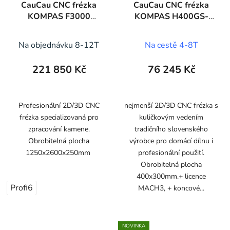
CauCau CNC frézka
CauCau CNC frézka
KOMPAS F3000
KOMPAS H400GS-
STONE
800W-ASYN-
(300x400x120mm)
Na objednávku 8-12T
Na cestě 4-8T
221 850 Kč
76 245 Kč
Profesionální 2D/3D CNC
nejmenší 2D/3D CNC frézka s
frézka specializovaná pro
kuličkovým vedením
zpracování kamene.
tradičního slovenského
Obrobitelná plocha
výrobce pro domácí dílnu i
1250x2600x250mm
profesionální použití.
Obrobitelná plocha
400x300mm.+ licence
Profi6
MACH3, + koncové...
NOVINKA