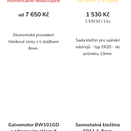
Momentálně nedostupné
Na cestě 2-4 týdny
7 650 Kč
1 530 Kč
od
Měrná
1 530 Kč / 1 ks
cena:
Ekonomické provedení
Sada kleštin pro upínání
hliníkové stolu s t-drážkami
nástrojů - typ ER20 - do
8mm
průměru 13mm
Galvomotor BW101GD
Samostatná kleština