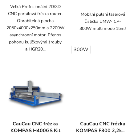
Velká Profesionální 2D/3D
CNC portálová frézka router.
Mobilní pulsní laserová
Obrobitelná plocha
čistička UMW- CP-
2050x4000x250mm a 2200W
300W multi mode 15mJ
asynchronní motor. Přenos
pohonu kuličkovými šrouby
a HGR20...
300W
CauCau CNC frézka
CauCau CNC frézka
KOMPAS H400GS Kit
KOMPAS F300 2,2kW-
ASYN