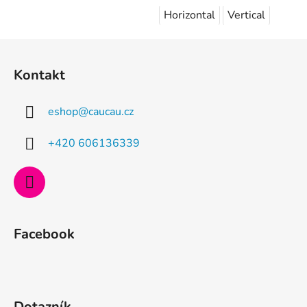
Horizontal
Vertical
Z
á
Kontakt
p
a
eshop
@
caucau.cz
t
í
+420 606136339
Facebook
Dotazník