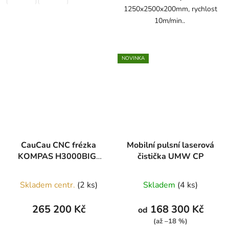
1250x2500x200mm, rychlost
10m/min..
NOVINKA
CauCau CNC frézka
Mobilní pulsní laserová
KOMPAS H3000BIG-
čistička UMW CP
VAC
Skladem centr.
(2 ks)
Skladem
(4 ks)
265 200 Kč
168 300 Kč
od
(až –18 %)