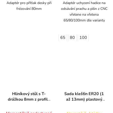
Adaptér pro přítlak desky při
Adaptér uchycení hadice na
frézování 80mm
odsávání prachu a pilin z CNC
vřetene na vřetena
65/80/100mm dle varianty
65
80
100
Hliníkový stůl s T-
Sada klešťin ER20 (1
drážkou 8mm z profilů
až 13mm) plastový
120x15
kufřík