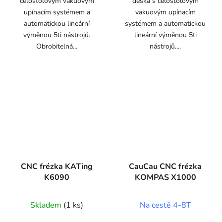
celostolovým vakuovým
deska s celostolovým
upínacím systémem a
vakuovým upínacím
automatickou lineární
systémem a automatickou
výměnou 5ti nástrojů.
lineární výměnou 5ti
Obrobitelná...
nástrojů....
CNC frézka KATing
CauCau CNC frézka
K6090
KOMPAS X1000
Skladem
(1 ks)
Na cestě 4-8T