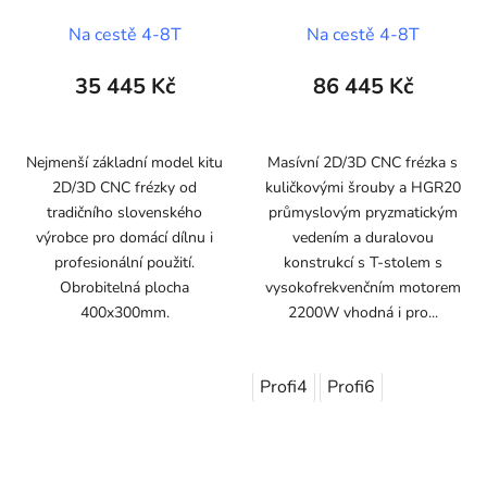
(200x300x150mm)
Na cestě 4-8T
Na cestě 4-8T
35 445 Kč
86 445 Kč
Nejmenší základní model kitu
Masívní 2D/3D CNC frézka s
2D/3D CNC frézky od
kuličkovými šrouby a HGR20
tradičního slovenského
průmyslovým pryzmatickým
výrobce pro domácí dílnu i
vedením a duralovou
profesionální použití.
konstrukcí s T-stolem s
Obrobitelná plocha
vysokofrekvenčním motorem
400x300mm.
2200W vhodná i pro...
Profi4
Profi6