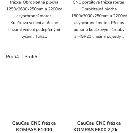
frézka. Obrobitelná plocha
CNC portálová frézka router.
1250x2600x250mm a 2200W
Obrobitelná plocha
asynchronní motor.
1500x3000x250mm a 2200W
Kuličková vedení a přesné
asynchronní motor. Přenos
lineární vedení podepřenými
pohonu kuličkovými šrouby
tyčemi. Tuhá...
a HGR20 lineární pojezdy....
Profi4
Profi6
CauCau CNC frézka
CauCau CNC frézka
KOMPAS F1000
KOMPAS F600 2,2kW-