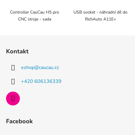
Controller CauCau H5 pro
USB socket - náhradní díl do
CNC stroje - sada
RichAuto A11E+
Z
á
Kontakt
p
a
eshop
@
caucau.cz
t
í
+420 606136339
Facebook