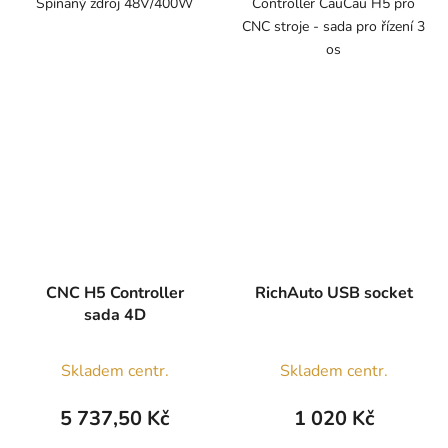
Spínaný zdroj 48V/400W
Controller CauCau H5 pro
CNC stroje - sada pro řízení 3
os
CNC H5 Controller
RichAuto USB socket
sada 4D
Skladem centr.
Skladem centr.
5 737,50 Kč
1 020 Kč