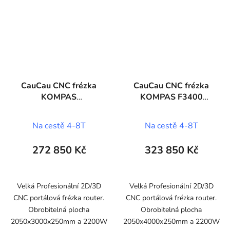
CauCau CNC frézka
CauCau CNC frézka
KOMPAS
KOMPAS F3400
F3000BIGPLUS
(2050x4000)
(2050x3000)
Na cestě 4-8T
Na cestě 4-8T
272 850 Kč
323 850 Kč
Velká Profesionální 2D/3D
Velká Profesionální 2D/3D
CNC portálová frézka router.
CNC portálová frézka router.
Obrobitelná plocha
Obrobitelná plocha
2050x3000x250mm a 2200W
2050x4000x250mm a 2200W