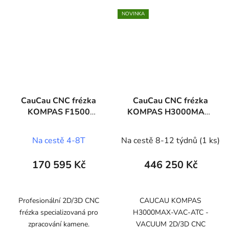
NOVINKA
CauCau CNC frézka
CauCau CNC frézka
KOMPAS F1500
KOMPAS H3000MAX-
STONE
VAC-ATC
Na cestě 4-8T
Na cestě 8-12 týdnů
(1 ks)
170 595 Kč
446 250 Kč
Profesionální 2D/3D CNC
CAUCAU KOMPAS
frézka specializovaná pro
H3000MAX-VAC-ATC -
zpracování kamene.
VACUUM 2D/3D CNC