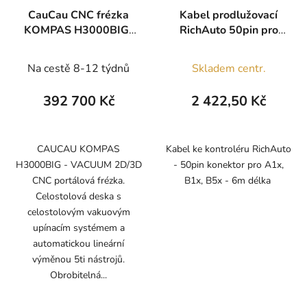
CauCau CNC frézka
Kabel prodlužovací
KOMPAS H3000BIG-
RichAuto 50pin pro
VAC-ATC
A1x, B1x, B5x
Na cestě 8-12 týdnů
Skladem centr.
392 700 Kč
2 422,50 Kč
CAUCAU KOMPAS
Kabel ke kontroléru RichAuto
H3000BIG - VACUUM 2D/3D
- 50pin konektor pro A1x,
CNC portálová frézka.
B1x, B5x - 6m délka
Celostolová deska s
celostolovým vakuovým
upínacím systémem a
automatickou lineární
výměnou 5ti nástrojů.
Obrobitelná...