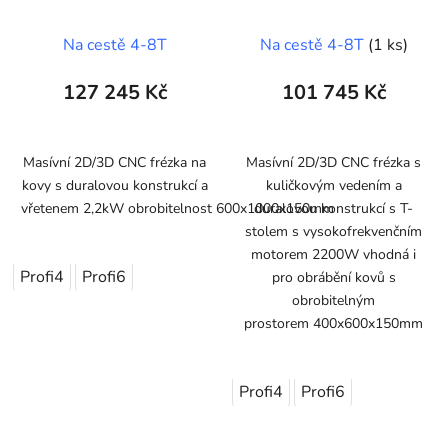
2,2kW-ASYN
ASYN
(600x1000x150mm)
(400x600x150mm)
Na cestě 4-8T
Na cestě 4-8T
(1 ks)
127 245 Kč
101 745 Kč
Masívní 2D/3D CNC frézka na
Masívní 2D/3D CNC frézka s
kovy s duralovou konstrukcí a
kuličkovým vedením a
vřetenem 2,2kW obrobitelnost 600x1000x150mm
duralovou konstrukcí s T-
stolem s vysokofrekvenčním
motorem 2200W vhodná i
Profi4
Profi6
pro obrábění kovů s
obrobitelným
prostorem 400x600x150mm
Profi4
Profi6