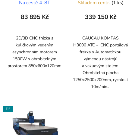
Na cestě 4-8T
Skladem centr.
(1 ks)
83 895 Kč
339 150 Kč
2D/3D CNC frézka s
CAUCAU KOMPAS
kuličkovým vedením
H3000 ATC - CNC portálová
asynchronním motorem
frézka s Automatickou
1500W s obrobitelným
výmenou nástrojů
prostorem 850x600x120mm
a vakuovým stolem.
Obrobitelná plocha
1250x2500x200mm, rychlost
10m/min..
TIP