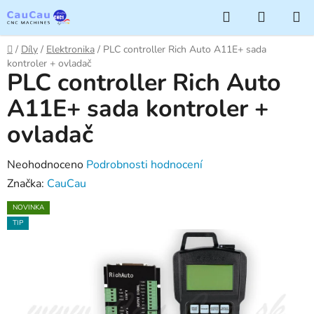
Přejít
Hledat
NÁKUP
na
KOŠÍK
obsah
Domů
/
Díly
/
Elektronika
/
PLC controller Rich Auto A11E+ sada
kontroler + ovladač
PLC controller Rich Auto
A11E+ sada kontroler +
ovladač
Průměrné
Neohodnoceno
Podrobnosti hodnocení
hodnocení
Značka:
CauCau
produktu
NOVINKA
je
TIP
0,0
z
5
hvězdiček.