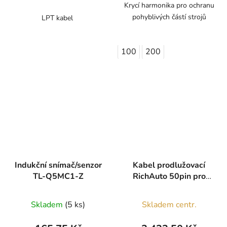
Krycí harmonika pro ochranu
pohyblivých částí strojů
LPT kabel
100
200
Indukční snímač/senzor
Kabel prodlužovací
TL-Q5MC1-Z
RichAuto 50pin pro
A1x, B1x, B5x
Skladem
(5 ks)
Skladem centr.