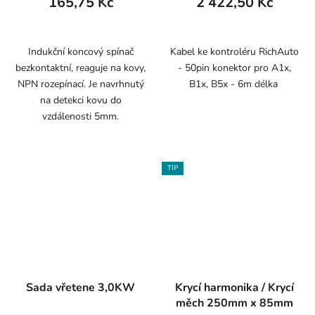
165,75 Kč
2 422,50 Kč
Indukční koncový spínač
Kabel ke kontroléru RichAuto
bezkontaktní, reaguje na kovy,
- 50pin konektor pro A1x,
NPN rozepínací. Je navrhnutý
B1x, B5x - 6m délka
na detekci kovu do
vzdálenosti 5mm.
TIP
Sada vřetene 3,0KW
Krycí harmonika / Krycí
měch 250mm x 85mm