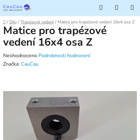
Přejít
Hledat
NÁKUP
na
KOŠÍK
obsah
Domů
/
Díly
/
Trapézové vedení
/
Matice pro trapézové vedení 16x4 osa Z
Matice pro trapézové
vedení 16x4 osa Z
Průměrné
Neohodnoceno
Podrobnosti hodnocení
hodnocení
Značka:
CauCau
produktu
je
0,0
z
5
hvězdiček.