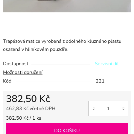
Trapézová matice vyrobená z odolného kluzného plastu
osazená v hliníkovém pouzdře.
Dostupnost
Servisní díl
Možnosti doručení
Kód:
221
382,50 Kč
462,83 Kč včetně DPH
Měrná cena:
382,50 Kč / 1 ks
DO KOŠÍKU