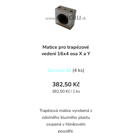
Matice pro trapézové
vedení 16x4 osa X a Y
Servisní díl
(4 ks)
382,50 Kč
Měrná
382,50 Kč / 1 ks
cena:
Trapézová matice vyrobená z
odolného kluzného plastu
osazená v hliníkovém
pouzdře.