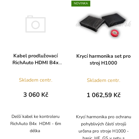
NOVINKA
Kabel prodlužovací
Krycí harmonika set pro
RichAuto HDMI B4x
stroj H1000
6m
Průměrné
Skladem centr.
Skladem centr.
hodnocení
produktu
3 060 Kč
1 062,59 Kč
je
5,0
z
Delší kabel ke kontroleru
Krycí harmonika pro ochranu
RichAuto B4x HDMI - 6m
pohyblivých částí strojů
5
délka
určena pro stroje H1000 -
hvězdiček.
basic, HF, GS v setu s