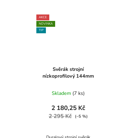
AKCE
NOVINKA
TIP
Svěrák strojní
nízkoprofilový 144mm
Skladem
(7 ks)
2 180,25 Kč
2 295 Kč
(–5 %)
Duralový strojní svěrák