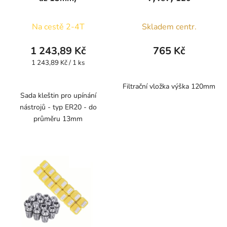
Na cestě 2-4T
Skladem centr.
1 243,89 Kč
765 Kč
Měrná
1 243,89 Kč / 1 ks
cena:
Filtrační vložka výška 120mm
Sada kleštin pro upínání
nástrojů - typ ER20 - do
průměru 13mm