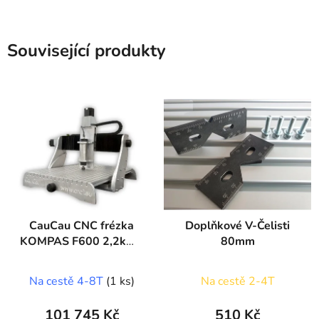
Související produkty
CauCau CNC frézka
Doplňkové V-Čelisti
KOMPAS F600 2,2kW-
80mm
ASYN
(400x600x150mm)
Na cestě 4-8T
(1 ks)
Na cestě 2-4T
101 745 Kč
510 Kč