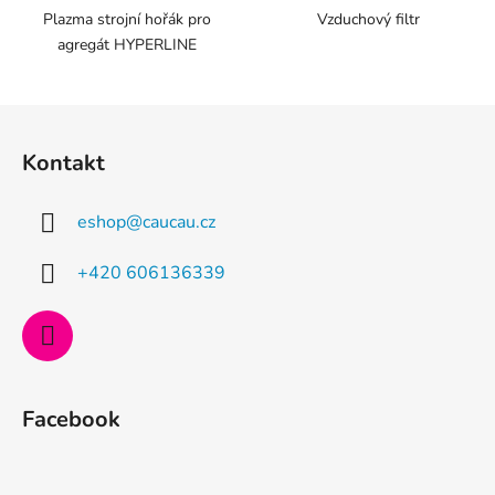
Plazma strojní hořák pro
Vzduchový filtr
agregát HYPERLINE
Z
á
Kontakt
p
a
eshop
@
caucau.cz
t
í
+420 606136339
Facebook