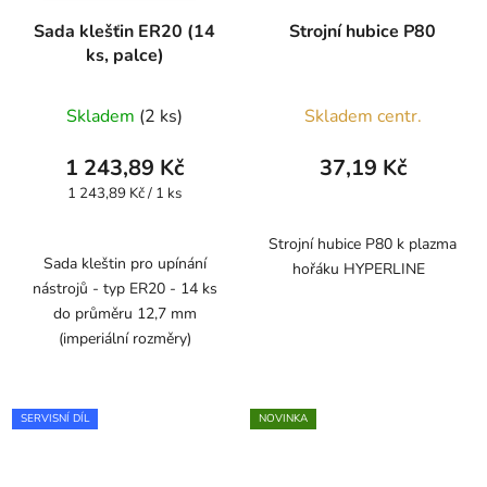
Sada klešťin ER20 (14
Strojní hubice P80
ks, palce)
Skladem
(2 ks)
Skladem centr.
1 243,89 Kč
37,19 Kč
Měrná
1 243,89 Kč / 1 ks
cena:
Strojní hubice P80 k plazma
Sada kleštin pro upínání
hořáku HYPERLINE
nástrojů - typ ER20 - 14 ks
do průměru 12,7 mm
(imperiální rozměry)
SERVISNÍ DÍL
NOVINKA