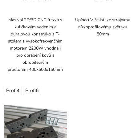
Masívní 2D/3D CNC frézka s
Upínací V čelisti ke strojnímu
kuličkovým vedením a
nízkoprofilovému svěráku
duralovou konstrukcí s T-
80mm
stolem s vysokofrekvenčním
motorem 2200W vhodná i
pro obrábění kovů s
obrobitelným
prostorem 400x600x150mm
Profi4
Profi6