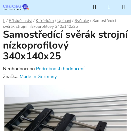
Přejít
Hledat
NÁKUP
na
KOŠÍK
obsah
Domů
/
Příslušenství
/
K frézkám
/
Upínání
/
Svěráky
/
Samostředící
svěrák strojní nízkoprofilový 340x140x25
Samostředící svěrák strojní
nízkoprofilový
340x140x25
Průměrné
Neohodnoceno
Podrobnosti hodnocení
hodnocení
Značka:
Made in Germany
produktu
je
0,0
z
5
hvězdiček.