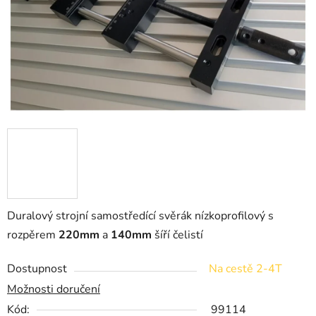
Duralový strojní samostředící svěrák nízkoprofilový s
rozpěrem
220mm
a
140mm
šíří čelistí
Dostupnost
Na cestě 2-4T
Možnosti doručení
Kód:
99114