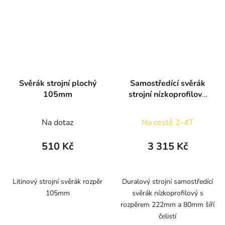
Svěrák strojní plochý
Samostředící svěrák
105mm
strojní nízkoprofilový
340x80x25
Na dotaz
Na cestě 2-4T
510 Kč
3 315 Kč
Litinový strojní svěrák rozpěr
Duralový strojní samostředící
105mm
svěrák nízkoprofilový s
rozpěrem 222mm a 80mm šíří
čelistí