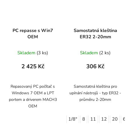
PC repasse s Win7
Samostatná kleština
OEM
ER32 2-20mm
Skladem
(3 ks)
Skladem
(2 ks)
2 425 Kč
306 Kč
Repasovaný PC počítač s
Samostatná kleština pro
Windows 7 OEM a LPT
upínání nástrojů - typ ER32 -
portem a driverem MACH3
průměru 2-20mm
OEM
1/8"
8
11
12
20
6,