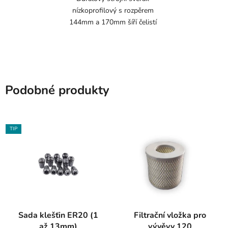
nízkoprofilový s rozpěrem
144mm a 170mm šíří čelistí
Podobné produkty
TIP
Sada klešťin ER20 (1
Filtrační vložka pro
až 13mm)
vývěvy 120