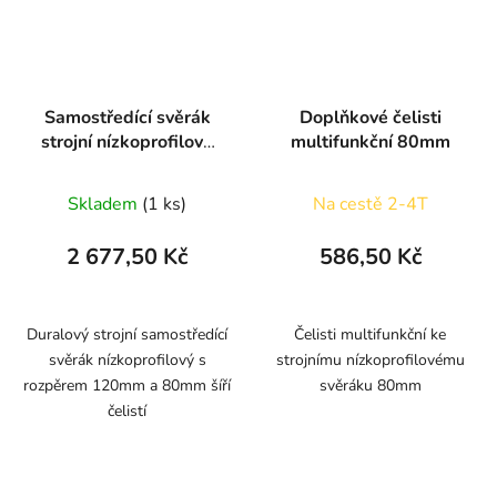
Samostředící svěrák
Doplňkové čelisti
strojní nízkoprofilový
multifunkční 80mm
220x80x25
Skladem
(1 ks)
Na cestě 2-4T
2 677,50 Kč
586,50 Kč
Duralový strojní samostředící
Čelisti multifunkční ke
svěrák nízkoprofilový s
strojnímu nízkoprofilovému
rozpěrem 120mm a 80mm šíří
svěráku 80mm
čelistí