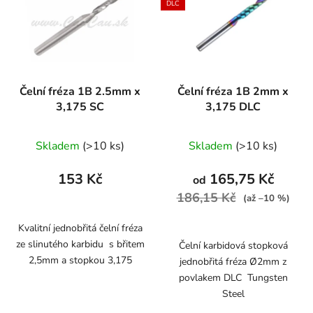
DLC
Čelní fréza 1B 2.5mm x
Čelní fréza 1B 2mm x
3,175 SC
3,175 DLC
Skladem
(>10 ks)
Skladem
(>10 ks)
153 Kč
165,75 Kč
od
186,15 Kč
(až –10 %)
Kvalitní jednobřitá čelní fréza
ze slinutého karbidu s břitem
Čelní karbidová stopková
2,5mm a stopkou 3,175
jednobřitá fréza Ø2mm z
povlakem DLC Tungsten
Steel