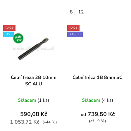
8
12
AKCE
AKCE
HSS
KARBID
Čelní fréza 2B 10mm
Čelní fréza 1B 8mm SC
SC ALU
Skladem
(1 ks)
Skladem
(4 ks)
590,08 Kč
739,50 Kč
od
1 053,72 Kč
(až –9 %)
(–44 %)