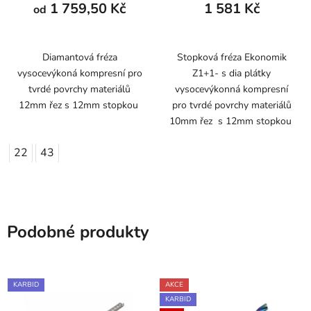
1 759,50 Kč
1 581 Kč
od
Diamantová fréza
Stopková fréza Ekonomik
vysocevýkoná kompresní pro
Z1+1- s dia plátky
tvrdé povrchy materiálů
vysocevýkonná kompresní
12mm řez s 12mm stopkou
pro tvrdé povrchy materiálů
10mm řez s 12mm stopkou
22
43
Podobné produkty
KARBID
AKCE
KARBID