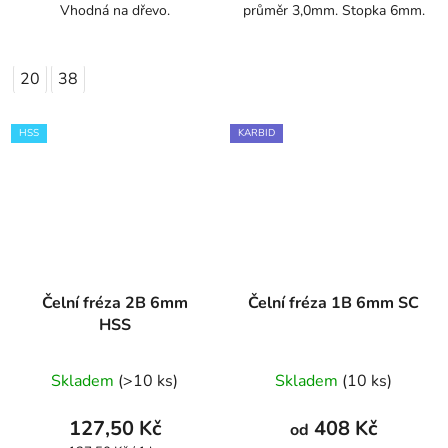
Vhodná na dřevo.
průměr 3,0mm. Stopka 6mm.
5
hvězdiček.
20
38
HSS
KARBID
Čelní fréza 2B 6mm
Čelní fréza 1B 6mm SC
HSS
Skladem
(>10 ks)
Skladem
(10 ks)
127,50 Kč
408 Kč
od