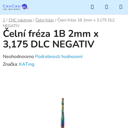
Přejít
Hledat
NÁKUP
na
KOŠÍK
obsah
Domů
/
CNC nástroje
/
Čelní frézy
/
Čelní fréza 1B 2mm x 3,175 DLC
NEGATIV
Čelní fréza 1B 2mm x
3,175 DLC NEGATIV
Průměrné
Neohodnoceno
Podrobnosti hodnocení
hodnocení
Značka:
KATing
produktu
je
0,0
z
5
hvězdiček.