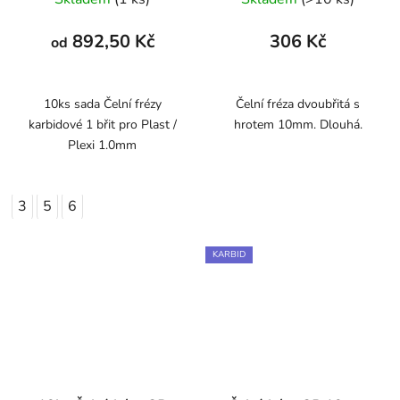
892,50 Kč
306 Kč
od
10ks sada Čelní frézy
Čelní fréza dvoubřitá s
karbidové 1 břit pro Plast /
hrotem 10mm. Dlouhá.
Plexi 1.0mm
3
5
6
KARBID