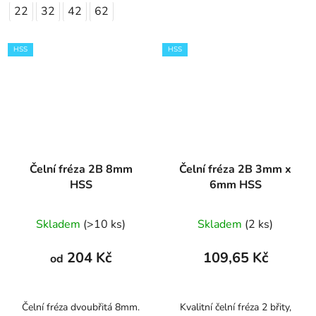
22
32
42
62
HSS
HSS
Čelní fréza 2B 8mm
Čelní fréza 2B 3mm x
HSS
6mm HSS
Průměrné
Skladem
(>10 ks)
Skladem
(2 ks)
hodnocení
produktu
204 Kč
109,65 Kč
od
je
1,0
z
Čelní fréza dvoubřitá 8mm.
Kvalitní čelní fréza 2 břity,