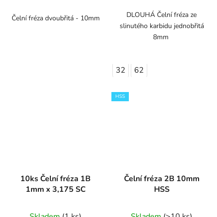
DLOUHÁ Čelní fréza ze
Čelní fréza dvoubřitá - 10mm
slinutého karbidu jednobřitá
8mm
32
62
HSS
10ks Čelní fréza 1B
Čelní fréza 2B 10mm
1mm x 3,175 SC
HSS
Skladem
(1 ks)
Skladem
(>10 ks)