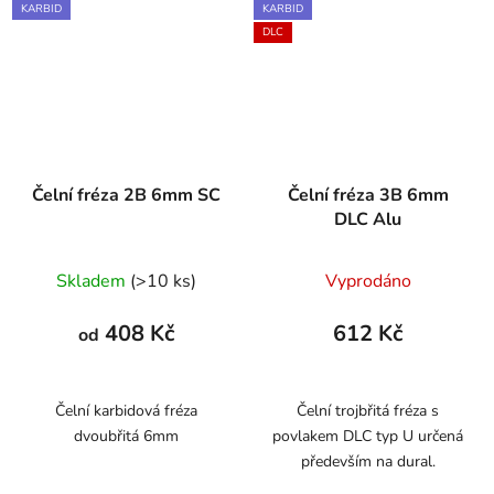
KARBID
KARBID
DLC
Čelní fréza 2B 6mm SC
Čelní fréza 3B 6mm
DLC Alu
Skladem
(>10 ks)
Vyprodáno
408 Kč
612 Kč
od
Čelní karbidová fréza
Čelní trojbřitá fréza s
dvoubřitá 6mm
povlakem DLC typ U určená
především na dural.