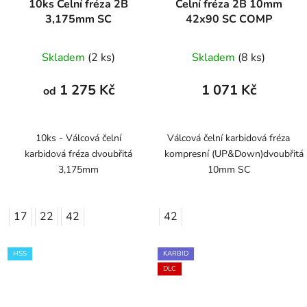
10ks Čelní fréza 2B
Čelní fréza 2B 10mm
3,175mm SC
42x90 SC COMP
Skladem
(2 ks)
Skladem
(8 ks)
1 275 Kč
1 071 Kč
od
10ks - Válcová čelní
Válcová čelní karbidová fréza
karbidová fréza dvoubřitá
kompresní (UP&Down)dvoubřitá
3,175mm
10mm SC
17
22
42
42
HSS
KARBID
DLC