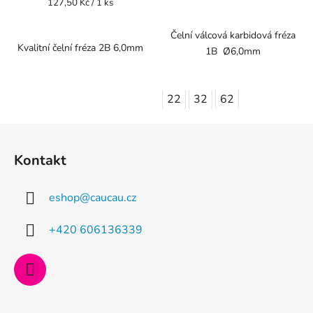
Měrná
127,50 Kč / 1 ks
cena:
Čelní válcová karbidová fréza
Kvalitní čelní fréza 2B 6,0mm
1B Ø6,0mm
22
32
62
Z
á
Kontakt
p
a
eshop
@
caucau.cz
t
í
+420 606136339