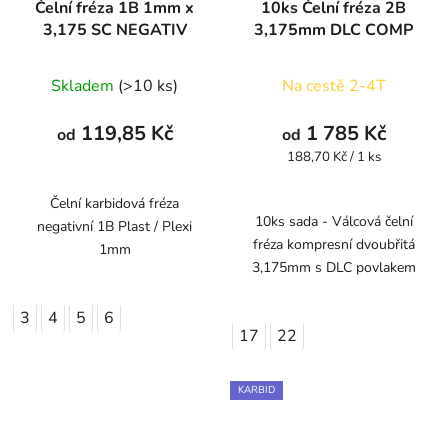
Čelní fréza 1B 1mm x
10ks Čelní fréza 2B
3,175 SC NEGATIV
3,175mm DLC COMP
Skladem
(>10 ks)
Na cestě 2-4T
119,85 Kč
1 785 Kč
od
od
Měrná
188,70 Kč / 1 ks
cena:
Čelní karbidová fréza
10ks sada - Válcová čelní
negativní 1B Plast / Plexi
fréza kompresní dvoubřitá
1mm
3,175mm s DLC povlakem
3
4
5
6
17
22
KARBID