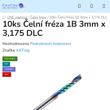
Přejít
Hledat
NÁKUP
na
KOŠÍK
obsah
Domů
/
CNC nástroje
/
Čelní frézy
/
10ks Čelní fréza 1B 3mm x 3,175 DLC
10ks Čelní fréza 1B 3mm x
3,175 DLC
Průměrné
Neohodnoceno
Podrobnosti hodnocení
hodnocení
Značka:
KATing
produktu
NOVINKA
je
TIP
0,0
KARBID
DLC
z
5
hvězdiček.