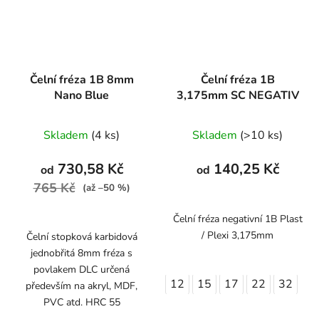
Čelní fréza 1B 8mm
Čelní fréza 1B
Nano Blue
3,175mm SC NEGATIV
Skladem
(4 ks)
Skladem
(>10 ks)
730,58 Kč
140,25 Kč
od
od
765 Kč
(až –50 %)
Čelní fréza negativní 1B Plast
/ Plexi 3,175mm
Čelní stopková karbidová
jednobřitá 8mm fréza s
povlakem DLC určená
12
15
17
22
32
především na akryl, MDF,
PVC atd. HRC 55