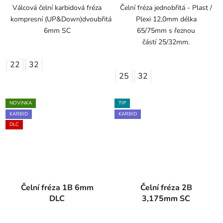
Válcová čelní karbidová fréza
Čelní fréza jednobřitá - Plast /
kompresní (UP&Down)dvoubřitá
Plexi 12,0mm délka
6mm SC
65/75mm s řeznou
částí 25/32mm.
22
32
25
32
NOVINKA
TIP
KARBID
KARBID
DLC
Čelní fréza 1B 6mm
Čelní fréza 2B
DLC
3,175mm SC