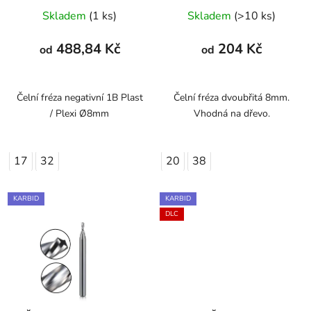
Průměrné
Skladem
(1 ks)
Skladem
(>10 ks)
hodnocení
produktu
488,84 Kč
204 Kč
od
od
je
1,0
z
Čelní fréza negativní 1B Plast
Čelní fréza dvoubřitá 8mm.
/ Plexi Ø8mm
Vhodná na dřevo.
5
hvězdiček.
17
32
20
38
KARBID
KARBID
DLC