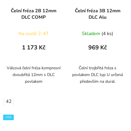
Čelní fréza 2B 12mm
Čelní fréza 3B 12mm
DLC COMP
DLC Alu
Na cestě 2-4T
Skladem
(4 ks)
1 173 Kč
969 Kč
Válcová čelní fréza kompresní
Čelní trojbřitá fréza s
dvoubřitá 12mm s DLC
povlakem DLC typ U určená
povlakem
především na dural.
42
HSS