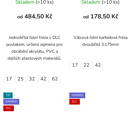
Skladem
(>10 ks)
Skladem
(>10 ks)
484,50 Kč
178,50 Kč
od
od
Jednobřitá čelní fréza s DLC
Válcová čelní karbidová fréza
povlakem, určená zejména pro
dvoubřitá 3,175mm
obrábění akrylátu, PVC a
dalších plastových materiálů.
17
22
42
17
25
32
42
62
TIP
KARBID
KARBID
DLC
DLC