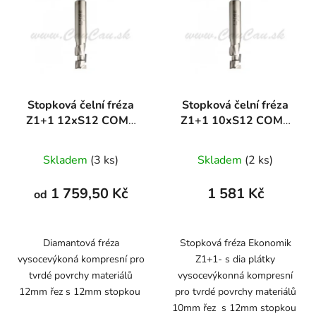
Stopková čelní fréza
Stopková čelní fréza
Z1+1 12xS12 COMP
Z1+1 10xS12 COMP
DIAMANT
DIAMANT
Skladem
(3 ks)
Skladem
(2 ks)
1 759,50 Kč
1 581 Kč
od
Diamantová fréza
Stopková fréza Ekonomik
vysocevýkoná kompresní pro
Z1+1- s dia plátky
tvrdé povrchy materiálů
vysocevýkonná kompresní
12mm řez s 12mm stopkou
pro tvrdé povrchy materiálů
10mm řez s 12mm stopkou