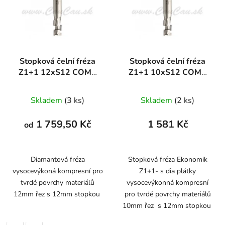
Stopková čelní fréza
Stopková čelní fréza
Z1+1 12xS12 COMP
Z1+1 10xS12 COMP
DIAMANT
DIAMANT
Skladem
(3 ks)
Skladem
(2 ks)
1 759,50 Kč
1 581 Kč
od
Diamantová fréza
Stopková fréza Ekonomik
vysocevýkoná kompresní pro
Z1+1- s dia plátky
tvrdé povrchy materiálů
vysocevýkonná kompresní
12mm řez s 12mm stopkou
pro tvrdé povrchy materiálů
10mm řez s 12mm stopkou