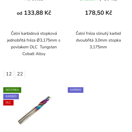
133,88 Kč
178,50 Kč
od
Čelní karbidová stopková
Čelní fréza slinutý karbid
jednobřitá fréza Ø3,175mm s
dvoubřitá 3,0mm stopka
povlakem DLC Tungsten
3,175mm
Cobalt Alloy
12
22
NOVINKA
KARBID
KARBID
DLC