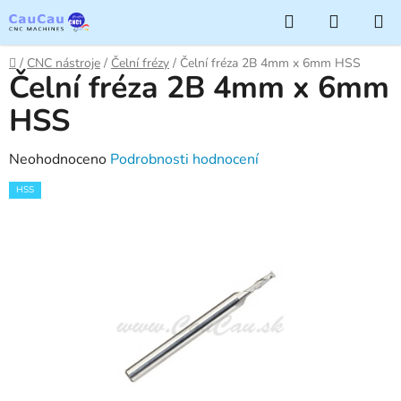
Přejít
Hledat
NÁKUP
na
KOŠÍK
obsah
Domů
/
CNC nástroje
/
Čelní frézy
/
Čelní fréza 2B 4mm x 6mm HSS
Čelní fréza 2B 4mm x 6mm
HSS
Průměrné
Neohodnoceno
Podrobnosti hodnocení
hodnocení
HSS
produktu
je
0,0
z
5
hvězdiček.