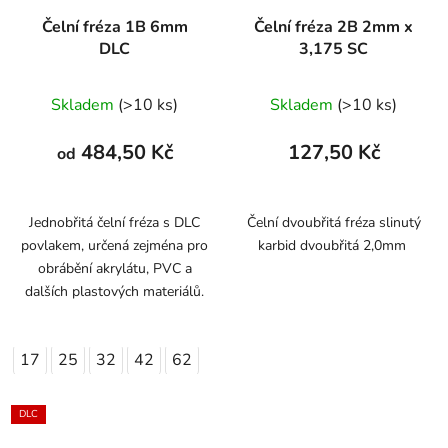
Čelní fréza 1B 6mm
Čelní fréza 2B 2mm x
DLC
3,175 SC
Skladem
(>10 ks)
Skladem
(>10 ks)
484,50 Kč
127,50 Kč
od
Jednobřitá čelní fréza s DLC
Čelní dvoubřitá fréza slinutý
povlakem, určená zejména pro
karbid dvoubřitá 2,0mm
obrábění akrylátu, PVC a
dalších plastových materiálů.
17
25
32
42
62
DLC