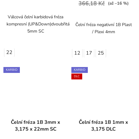
366,18 Kč
(až –16 %)
Válcová čelní karbidová fréza
kompresní (UP&Down)dvoubřitá
Čelní fréza negativní 1B Plast
5mm SC
/ Plexi 4mm
22
12
17
25
KARBID
KARBID
DLC
Čelní fréza 1B 3mm x
Čelní fréza 1B 1mm x
3,175 x 22mm SC
3,175 DLC