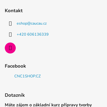
Z
á
Kontakt
p
a
eshop
@
caucau.cz
t
í
+420 606136339
Facebook
CNC1SHOP.CZ
Dotazník
Máte zájem o základní kurz přípravy tvorby