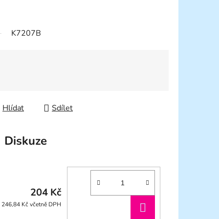
K7207B
Hlídat
Sdílet
Diskuze
204 Kč
DO
246,84 Kč včetně DPH