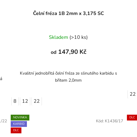
Čelní fréza 1B 2mm x 3,175 SC
Skladem
(>10 ks)
147,90 Kč
od
Kvalitní jednobřitá čelní fréza ze slinutého karbidu s
tá
břitem 2,0mm
22
8
12
22
NOVINKA
DLC
1/22
Kód:
K1436/17
KARBID
DLC