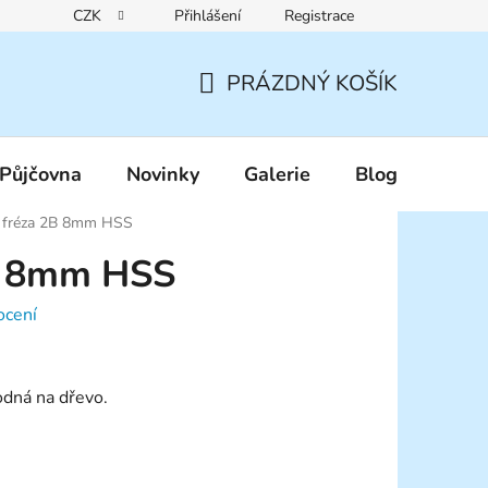
CZK
Přihlášení
Registrace
Reklamační řád
Pravidla zákaznických slev
Podmínky ochr
PRÁZDNÝ KOŠÍK
NÁKUPNÍ
KOŠÍK
Půjčovna
Novinky
Galerie
Blog
í fréza 2B 8mm HSS
2B 8mm HSS
ocení
odná na dřevo.