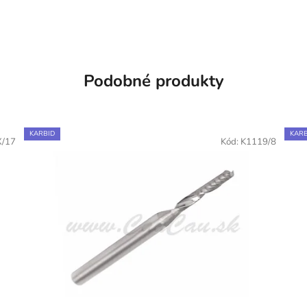
Podobné produkty
KARBID
KARB
X/17
Kód:
K1119/8