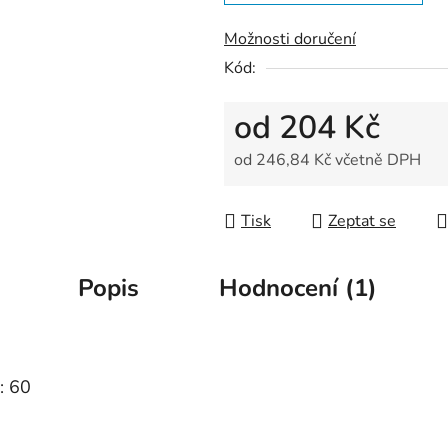
5
hvězdiček.
Možnosti doručení
Kód:
od
204 Kč
od
246,84 Kč
včetně DPH
Měrná cena:
Tisk
Zeptat se
Popis
Hodnocení (1)
: 60