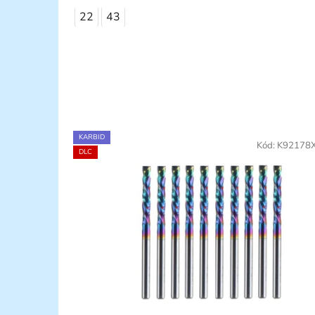
22
43
KARBID
Kód:
K92178
DLC