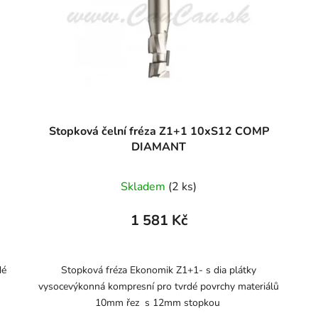
Stopková čelní fréza Z1+1 10xS12 COMP
DIAMANT
Skladem
(2 ks)
1 581 Kč
dé
Stopková fréza Ekonomik Z1+1- s dia plátky
vysocevýkonná kompresní pro tvrdé povrchy materiálů
10mm řez s 12mm stopkou