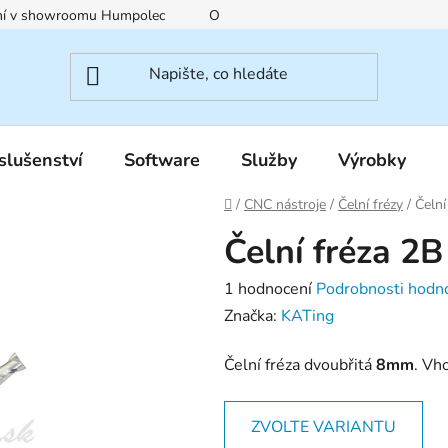
ení v showroomu Humpolec
O nás
Obchodní podmínky
slušenství
Software
Služby
Výrobky
Domů
/
CNC nástroje
/
Čelní frézy
/
Čeln
Čelní fréza 
Průměrné
1 hodnocení
Podrobnosti hodn
hodnocení
Značka:
KATing
produktu
Čelní fréza dvoubřitá
8mm
. Vh
je
1,0
z
ZVOLTE VARIANTU