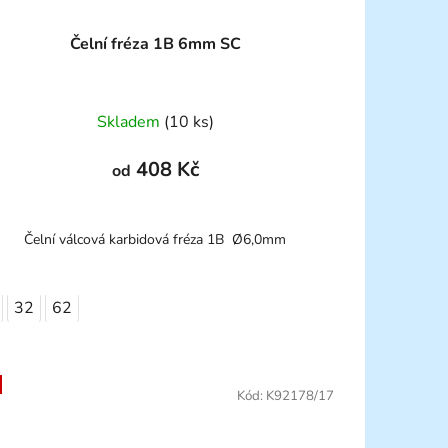
Čelní fréza 1B 6mm SC
Skladem
(10 ks)
408 Kč
od
Čelní válcová karbidová fréza 1B Ø6,0mm
32
62
Kód:
K92178/17