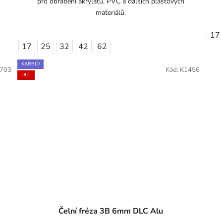
pro obrábění akrylátu, PVC a dalších plastových
materiálů.
17
17
25
32
42
62
KARBID
703
Kód:
K1456
DLC
Čelní fréza 3B 6mm DLC Alu