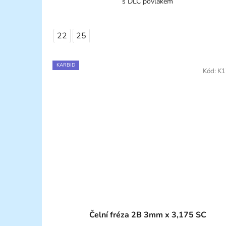
s DLC povlakem
22
25
KARBID
Kód:
K1
Čelní fréza 2B 3mm x 3,175 SC