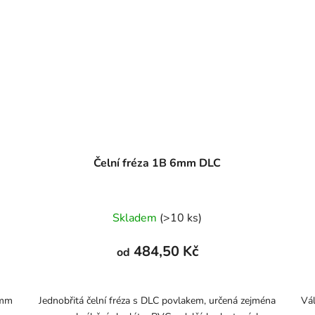
Čelní fréza 1B 6mm DLC
Skladem
(>10 ks)
484,50 Kč
od
4mm
Jednobřitá čelní fréza s DLC povlakem, určená zejména
Vál