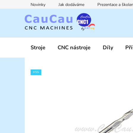
Přejít
Novinky
Jak dodáváme
Prezentace a škol
na
obsah
Stroje
CNC nástroje
Díly
Pří
HSS