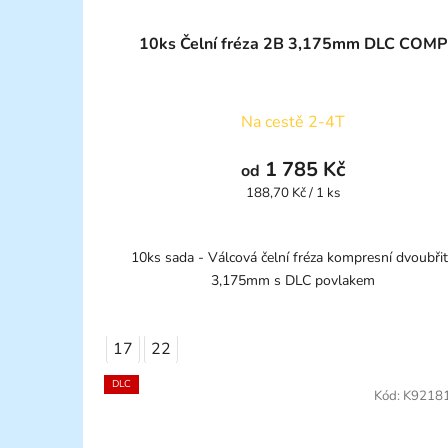
10ks Čelní fréza 2B 3,175mm DLC COMP
Na cestě 2-4T
1 785 Kč
od
Měrná
188,70 Kč / 1 ks
cena:
10ks sada - Válcová čelní fréza kompresní dvoubři
3,175mm s DLC povlakem
17
22
DLC
Kód:
K9218