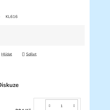
KL616
Hlídat
Sdílet
Diskuze