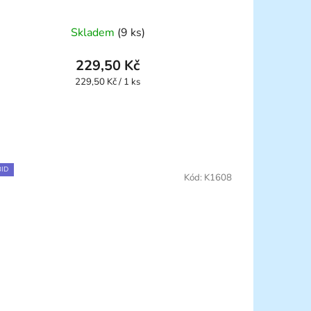
Průměrné
Skladem
(9 ks)
hodnocení
produktu
229,50 Kč
je
Měrná
229,50 Kč / 1 ks
cena:
1,0
z
5
hvězdiček.
ID
Kód:
K1608