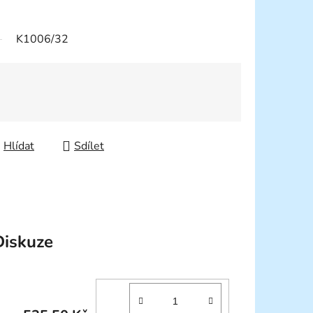
K1006/32
Hlídat
Sdílet
Diskuze