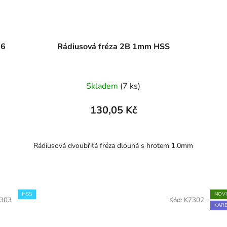
56
Rádiusová fréza 2B 1mm HSS
Skladem
(7 ks)
130,05 Kč
Rádiusová dvoubřitá fréza dlouhá s hrotem 1.0mm
HSS
NOV
303
Kód:
K7302
KARB