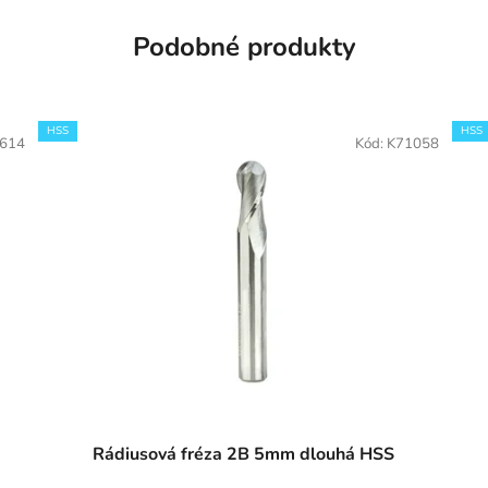
Podobné produkty
HSS
HSS
614
Kód:
K71058
Rádiusová fréza 2B 5mm dlouhá HSS