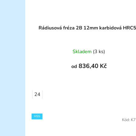
Rádiusová fréza 2B 12mm karbidová HRC
Skladem
(3 ks)
836,40 Kč
od
24
HSS
Kód:
K7