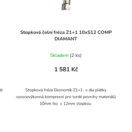
Stopková čelní fréza Z1+1 10xS12 COMP
DIAMANT
Skladem
(2 ks)
1 581 Kč
dé
Stopková fréza Ekonomik Z1+1- s dia plátky
vysocevýkonná kompresní pro tvrdé povrchy materiálů
10mm řez s 12mm stopkou