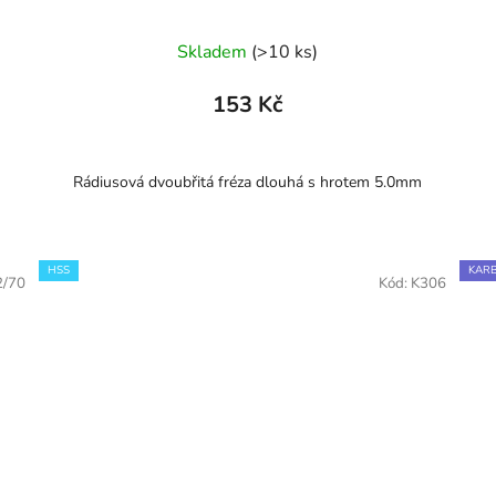
Skladem
(>10 ks)
153 Kč
Rádiusová dvoubřitá fréza dlouhá s hrotem 5.0mm
HSS
KARB
2/70
Kód:
K306