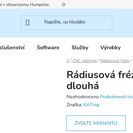
ení v showroomu Humpolec
O nás
Obchodní podmínky
slušenství
Software
Služby
Výrobky
Domů
/
CNC nástroje
/
Rádiusové frézy
/
Rádiusová fr
dlouhá
Průměrné
Neohodnoceno
Podrobnosti ho
hodnocení
Značka:
KATing
produktu
je
ZVOLTE VARIANTU
0,0