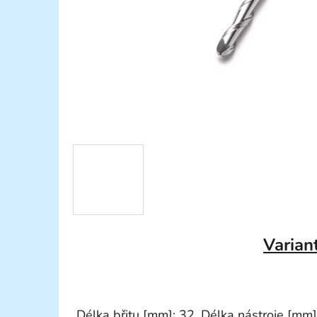
Varian
Délka břitu [mm]: 32, Délka nástroje [mm]