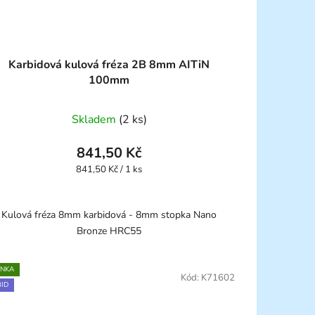
Karbidová kulová fréza 2B 8mm AITiN
100mm
Skladem
(2 ks)
841,50 Kč
Měrná
841,50 Kč / 1 ks
cena:
Kulová fréza 8mm karbidová - 8mm stopka Nano
Bronze HRC55
INKA
Kód:
K71602
ID