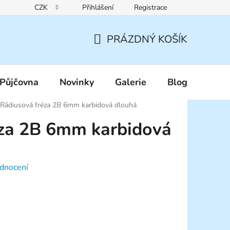
CZK
Přihlášení
Registrace
Reklamační řád
Pravidla zákaznických slev
Podmínky ochr
PRÁZDNÝ KOŠÍK
NÁKUPNÍ
KOŠÍK
Půjčovna
Novinky
Galerie
Blog
Rádiusová fréza 2B 6mm karbidová dlouhá
éza 2B 6mm karbidová
dnocení