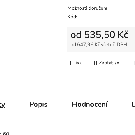
z
Možnosti doručení
5
Kód:
hvězdiček.
od
535,50 Kč
od
647,96 Kč
včetně DPH
Měrná cena:
Tisk
Zeptat se
ty
Popis
Hodnocení
: 60