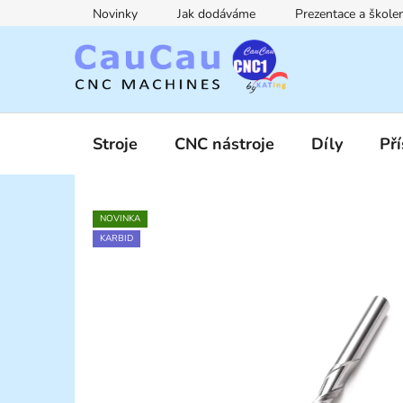
Přejít
Novinky
Jak dodáváme
Prezentace a škol
na
obsah
Stroje
CNC nástroje
Díly
Pří
NOVINKA
KARBID