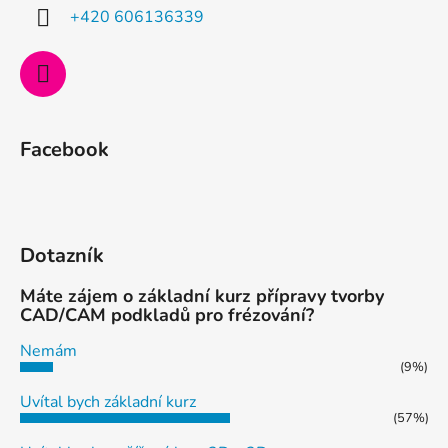
í
+420 606136339
Facebook
Dotazník
Máte zájem o základní kurz přípravy tvorby
CAD/CAM podkladů pro frézování?
Nemám
(9%)
Uvítal bych základní kurz
(57%)