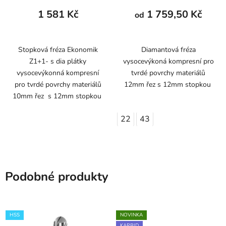
1 581 Kč
1 759,50 Kč
od
Stopková fréza Ekonomik
Diamantová fréza
Z1+1- s dia plátky
vysocevýkoná kompresní pro
vysocevýkonná kompresní
tvrdé povrchy materiálů
pro tvrdé povrchy materiálů
12mm řez s 12mm stopkou
10mm řez s 12mm stopkou
22
43
Podobné produkty
HSS
NOVINKA
KARBID