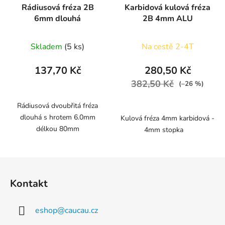
Rádiusová fréza 2B
Karbidová kulová fréza
6mm dlouhá
2B 4mm ALU
Skladem
(5 ks)
Na cestě 2-4T
137,70 Kč
280,50 Kč
382,50 Kč
(–26 %)
Rádiusová dvoubřitá fréza
dlouhá s hrotem 6.0mm
Kulová fréza 4mm karbidová -
délkou 80mm
4mm stopka
Z
á
Kontakt
p
a
eshop
@
caucau.cz
t