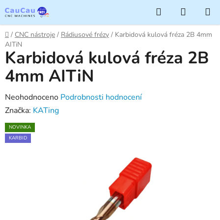
Přejít
Hledat
NÁKUP
na
KOŠÍK
obsah
Domů
/
CNC nástroje
/
Rádiusové frézy
/
Karbidová kulová fréza 2B 4mm
AITiN
Karbidová kulová fréza 2B
4mm AITiN
Průměrné
Neohodnoceno
Podrobnosti hodnocení
hodnocení
Značka:
KATing
produktu
NOVINKA
je
KARBID
0,0
z
5
hvězdiček.