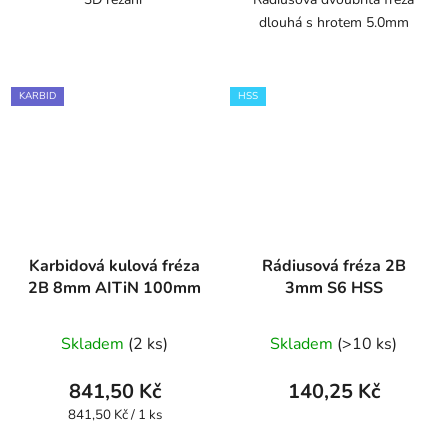
dlouhá s hrotem 5.0mm
KARBID
HSS
Karbidová kulová fréza
Rádiusová fréza 2B
2B 8mm AITiN 100mm
3mm S6 HSS
Skladem
(2 ks)
Skladem
(>10 ks)
841,50 Kč
140,25 Kč
Měrná
841,50 Kč / 1 ks
cena: