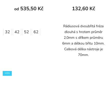
535,50 Kč
132,60 Kč
od
Rádiusová dvoubřitá fréza
32
42
52
62
dlouhá s hrotem průměr
2.0mm s dříkem průměru
6mm a délkou břitu 10mm.
Celková délka nástroje je
70mm.
HSS