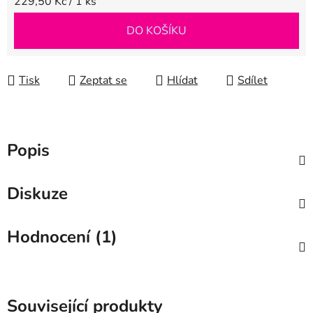
Měrná cena:
229,50 Kč / 1 ks
DO KOŠÍKU
Tisk
Zeptat se
Hlídat
Sdílet
Popis
Diskuze
Hodnocení (1)
Související produkty