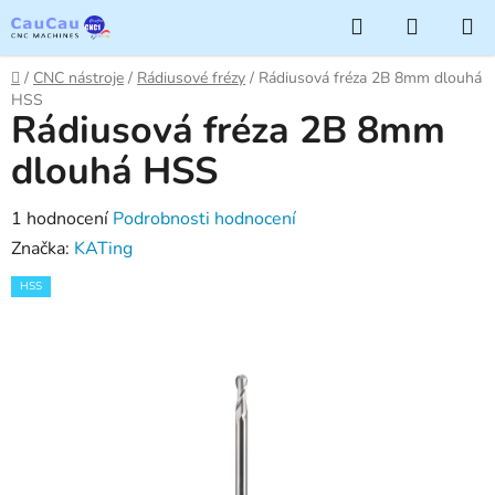
Přejít
Hledat
NÁKUP
na
KOŠÍK
obsah
Domů
/
CNC nástroje
/
Rádiusové frézy
/
Rádiusová fréza 2B 8mm dlouhá
HSS
Rádiusová fréza 2B 8mm
dlouhá HSS
Průměrné
1 hodnocení
Podrobnosti hodnocení
hodnocení
Značka:
KATing
produktu
HSS
je
1,0
z
5
hvězdiček.