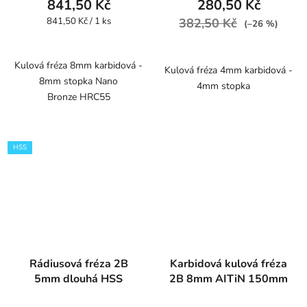
841,50 Kč
280,50 Kč
Měrná
841,50 Kč / 1 ks
382,50 Kč
(–26 %)
cena:
Kulová fréza 8mm karbidová -
Kulová fréza 4mm karbidová -
8mm stopka Nano
4mm stopka
Bronze HRC55
HSS
Rádiusová fréza 2B
Karbidová kulová fréza
5mm dlouhá HSS
2B 8mm AITiN 150mm