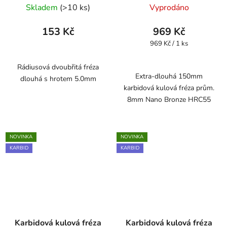
Skladem
(>10 ks)
Vyprodáno
153 Kč
969 Kč
Měrná
969 Kč / 1 ks
cena:
Rádiusová dvoubřitá fréza
Extra-dlouhá 150mm
dlouhá s hrotem 5.0mm
karbidová kulová fréza prům.
8mm Nano Bronze HRC55
NOVINKA
NOVINKA
KARBID
KARBID
Karbidová kulová fréza
Karbidová kulová fréza