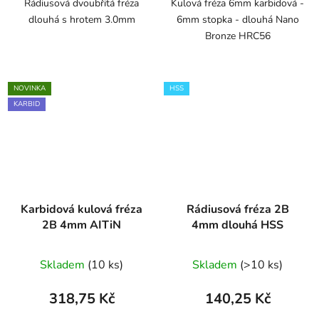
Rádiusová dvoubřitá fréza
Kulová fréza 6mm karbidová -
dlouhá s hrotem 3.0mm
6mm stopka - dlouhá Nano
Bronze HRC56
NOVINKA
HSS
KARBID
Karbidová kulová fréza
Rádiusová fréza 2B
2B 4mm AITiN
4mm dlouhá HSS
Skladem
(10 ks)
Skladem
(>10 ks)
318,75 Kč
140,25 Kč