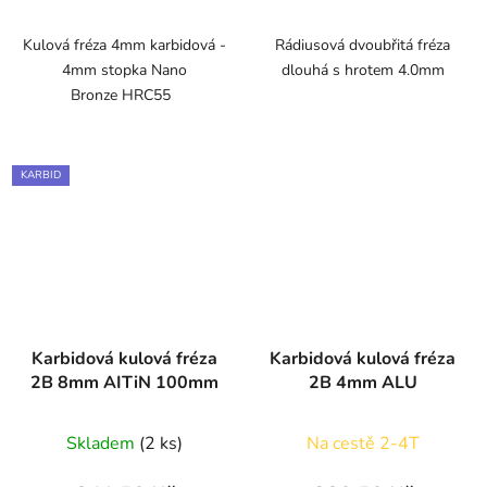
Kulová fréza 4mm karbidová -
Rádiusová dvoubřitá fréza
4mm stopka Nano
dlouhá s hrotem 4.0mm
Bronze HRC55
KARBID
Karbidová kulová fréza
Karbidová kulová fréza
2B 8mm AITiN 100mm
2B 4mm ALU
Skladem
(2 ks)
Na cestě 2-4T