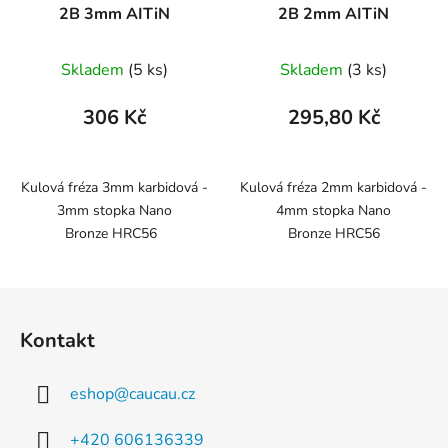
2B 3mm AITiN
2B 2mm AITiN
Skladem
(5 ks)
Skladem
(3 ks)
306 Kč
295,80 Kč
Kulová fréza 3mm karbidová -
Kulová fréza 2mm karbidová -
3mm stopka Nano
4mm stopka Nano
Bronze HRC56
Bronze HRC56
Z
á
Kontakt
p
a
eshop
@
caucau.cz
t
í
+420 606136339