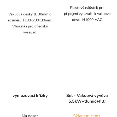
Plastový náůstek pro
připojení vysavače k vakuové
Vakuová desky tl. 30mm o
desce H1000-VAC
rozměru 1100x730x30mm.
Vhodná i pro dílenský
vysavač.
vymezovací křížky
Set - Vakuová vývěva
5,5kW+tlumič+filtr
Na dotaz
Skladem centr.