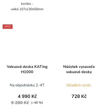
kostka -
hvězdiček.
velká 107x130x50mm
AKCE
Vakuová deska KATing
Náústek vysavače
H1000
vakuové desky
Na objednávku 2-4T
Skladem centr.
4 990 Kč
728 Kč
9 280 Kč
(–46 %)