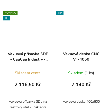
NOVINKA
TIP
TIP
Vakuová přísavka 3DP
Vakuová deska CNC
- CauCau Industry -
VT-4060
107x130x50
Průměrné
Skladem centr.
Skladem
(1 ks)
hodnocení
produktu
2 116,50 Kč
7 140 Kč
je
5,0
z
Vakuová přísavka 3Dp na
Vakuová deska 400x600
rastrový stůl - Základní
5