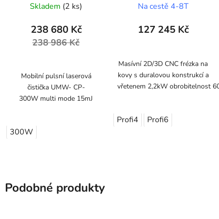
(600x1000x150mm)
Skladem
(2 ks)
Na cestě 4-8T
238 680 Kč
127 245 Kč
238 986 Kč
Masívní 2D/3D CNC frézka na
kovy s duralovou konstrukcí a
Mobilní pulsní laserová
vřetenem 2,2kW obrobitelnost
čistička UMW- CP-
300W multi mode 15mJ
Profi4
Profi6
300W
Podobné produkty