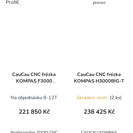
Profi6
provoz
CauCau CNC frézka
CauCau CNC frézka
KOMPAS F3000
KOMPAS H3000BIG-T
STONE
Na objednávku 8-12T
Skladem centr.
(2 ks)
221 850 Kč
238 425 Kč
Profesionální 2D/3D CNC
CAUCAU KOMPAS