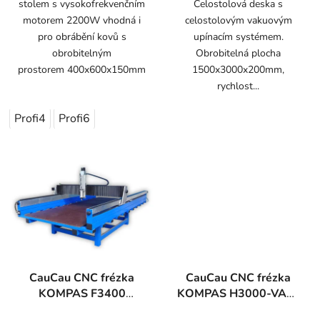
stolem s vysokofrekvenčním
Celostolová deska s
motorem 2200W vhodná i
celostolovým vakuovým
pro obrábění kovů s
upínacím systémem.
obrobitelným
Obrobitelná plocha
prostorem 400x600x150mm
1500x3000x200mm,
rychlost...
Profi4
Profi6
CauCau CNC frézka
CauCau CNC frézka
KOMPAS F3400
KOMPAS H3000-VAC-
(2050x4000)
ATC