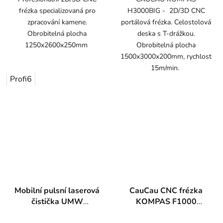
frézka specializovaná pro
H3000BIG - 2D/3D CNC
zpracování kamene.
portálová frézka. Celostolová
Obrobitelná plocha
deska s T-drážkou.
1250x2600x250mm
Obrobitelná plocha
1500x3000x200mm, rychlost
15m/min.
Profi6
Mobilní pulsní laserová
CauCau CNC frézka
čistička UMW
KOMPAS F1000
CP300MM15
2,2kW-ASYN