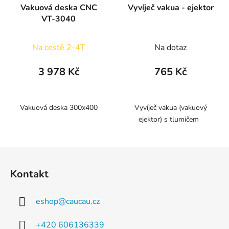
Vakuová deska CNC
Vyvíječ vakua - ejektor
VT-3040
Na cestě 2-4T
Na dotaz
3 978 Kč
765 Kč
Vakuová deska 300x400
Vyvíječ vakua (vakuový
ejektor) s tlumičem
Z
á
Kontakt
p
a
eshop
@
caucau.cz
t
í
+420 606136339