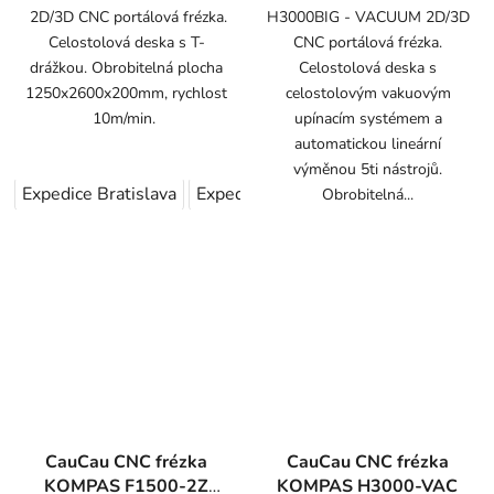
2D/3D CNC portálová frézka.
H3000BIG - VACUUM 2D/3D
Celostolová deska s T-
CNC portálová frézka.
drážkou. Obrobitelná plocha
Celostolová deska s
1250x2600x200mm, rychlost
celostolovým vakuovým
10m/min.
upínacím systémem a
automatickou lineární
výměnou 5ti nástrojů.
Expedice Bratislava
Expedice Plzeň
Obrobitelná...
CauCau CNC frézka
CauCau CNC frézka
KOMPAS F1500-2Z
KOMPAS H3000-VAC