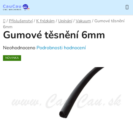
Přejít
H
na
obsah
Domů
/
Příslušenství
/
K frézkám
/
Upínání
/
Vakuum
/
Gumové těsnění
6mm
Gumové těsnění 6mm
Průměrné
Neohodnoceno
Podrobnosti hodnocení
hodnocení
NOVINKA
produktu
je
0,0
z
5
hvězdiček.