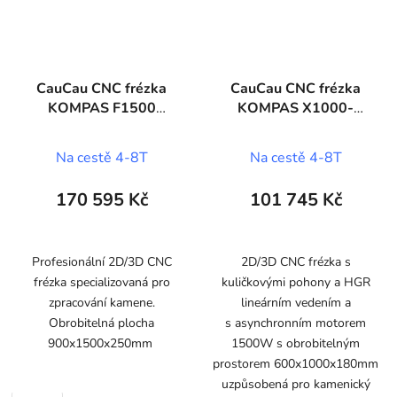
CauCau CNC frézka
CauCau CNC frézka
KOMPAS F1500
KOMPAS X1000-
STONE
STONE
Na cestě 4-8T
Na cestě 4-8T
170 595 Kč
101 745 Kč
Profesionální 2D/3D CNC
2D/3D CNC frézka s
frézka specializovaná pro
kuličkovými pohony a HGR
zpracování kamene.
lineárním vedením a
Obrobitelná plocha
s asynchronním motorem
900x1500x250mm
1500W s obrobitelným
prostorem 600x1000x180mm
uzpůsobená pro kamenický