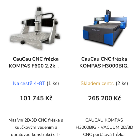
CauCau CNC frézka
CauCau CNC frézka
KOMPAS F600 2,2kW-
KOMPAS H3000BIG-
ASYN
VAC
(400x600x150mm)
Na cestě 4-8T
(1 ks)
Skladem centr.
(2 ks)
101 745 Kč
265 200 Kč
Masívní 2D/3D CNC frézka s
CAUCAU KOMPAS
kuličkovým vedením a
H3000BIG - VACUUM 2D/3D
duralovou konstrukcí s T-
CNC portálová frézka.