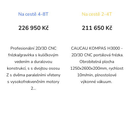
2x2,2kW (500x1500)
Na cestě 4-8T
Na cestě 2-4T
226 950 Kč
211 650 Kč
Profesionální 2D/3D CNC
CAUCAU KOMPAS H3000 -
frézka/gravírka s kuličkovým
2D/3D CNC portálová frézka.
vedením a duralovou
Obrobitelná plocha
konstrukcí, s s dvojtou ososu
1250x2600x200mm, rychlost
Z s dvěma paralelními vřeteny
10m/min, plnostolové
s vysokofrekvenčním motory
výkonné vákuum.
2...