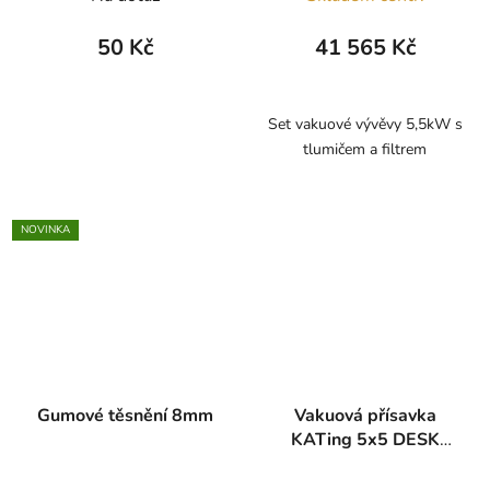
50 Kč
41 565 Kč
Set vakuové vývěvy 5,5kW s
tlumičem a filtrem
NOVINKA
Gumové těsnění 8mm
Vakuová přísavka
KATing 5x5 DESK
H3000