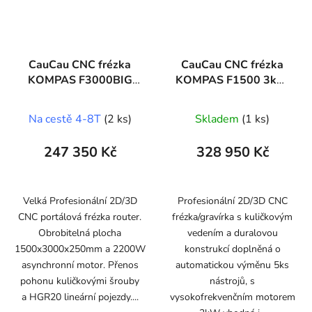
CauCau CNC frézka
CauCau CNC frézka
KOMPAS F3000BIG
KOMPAS F1500 3kW
(1500x3000)
ATC (700x1500)
Na cestě 4-8T
(2 ks)
Skladem
(1 ks)
247 350 Kč
328 950 Kč
Velká Profesionální 2D/3D
Profesionální 2D/3D CNC
CNC portálová frézka router.
frézka/gravírka s kuličkovým
Obrobitelná plocha
vedením a duralovou
1500x3000x250mm a 2200W
konstrukcí doplněná o
asynchronní motor. Přenos
automatickou výměnu 5ks
pohonu kuličkovými šrouby
nástrojů, s
a HGR20 lineární pojezdy....
vysokofrekvenčním motorem