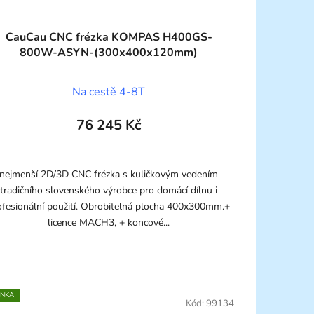
CauCau CNC frézka KOMPAS H400GS-
800W-ASYN-(300x400x120mm)
Na cestě 4-8T
76 245 Kč
nejmenší 2D/3D CNC frézka s kuličkovým vedením
tradičního slovenského výrobce pro domácí dílnu i
ofesionální použití. Obrobitelná plocha 400x300mm.+
licence MACH3, + koncové...
INKA
Kód:
99134