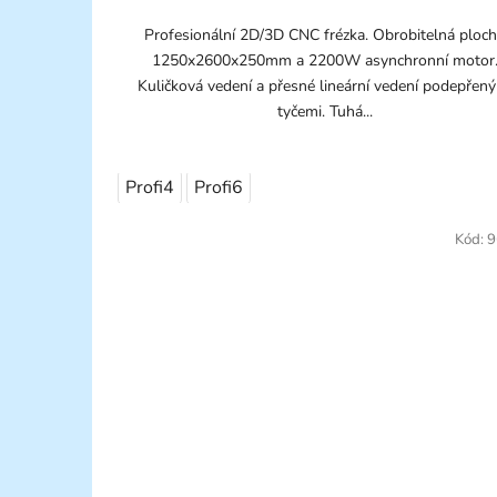
Profesionální 2D/3D CNC frézka. Obrobitelná ploc
1250x2600x250mm a 2200W asynchronní motor
Kuličková vedení a přesné lineární vedení podepřen
tyčemi. Tuhá...
Profi4
Profi6
Kód:
9