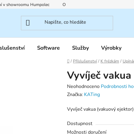
ení v showroomu Humpolec
O nás
Obchodní podmínky
slušenství
Software
Služby
Výrobky
Domů
/
Příslušenství
/
K frézkám
/
Upíná
Vyvíječ vakua 
Průměrné
Neohodnoceno
Podrobnosti ho
hodnocení
Značka:
KATing
produktu
Vyvíječ vakua (vakuový ejektor
je
0,0
Dostupnost
z
Možnosti doručení