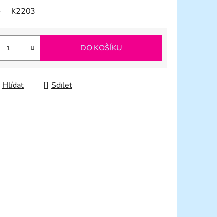
K2203
DO KOŠÍKU
Hlídat
Sdílet