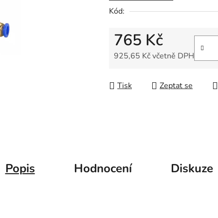
5
Kód:
hvězdiček.
765 Kč
925,65 Kč včetně DPH
Měrná cena:
Tisk
Zeptat se
Popis
Hodnocení
Diskuze