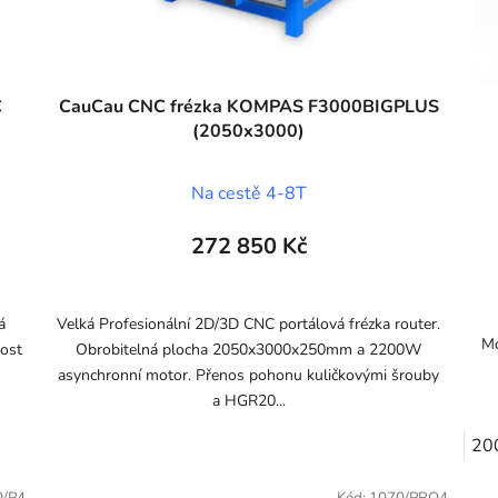
C
CauCau CNC frézka KOMPAS F3000BIGPLUS
(2050x3000)
Na cestě 4-8T
272 850 Kč
á
Velká Profesionální 2D/3D CNC portálová frézka router.
Mo
ost
Obrobitelná plocha 2050x3000x250mm a 2200W
asynchronní motor. Přenos pohonu kuličkovými šrouby
a HGR20...
20
0/P4
Kód:
1070/PRO4