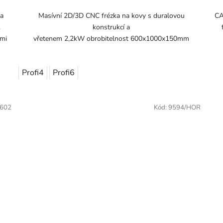
ha
Masívní 2D/3D CNC frézka na kovy s duralovou
CA
.
konstrukcí a
ými
vřetenem 2,2kW obrobitelnost 600x1000x150mm
Profi4
Profi6
602
Kód:
9594/HOR