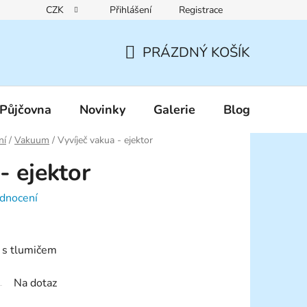
CZK
Přihlášení
Registrace
Reklamační řád
Pravidla zákaznických slev
Podmínky ochr
PRÁZDNÝ KOŠÍK
NÁKUPNÍ
KOŠÍK
Půjčovna
Novinky
Galerie
Blog
ní
/
Vakuum
/
Vyvíječ vakua - ejektor
- ejektor
dnocení
) s tlumičem
Na dotaz