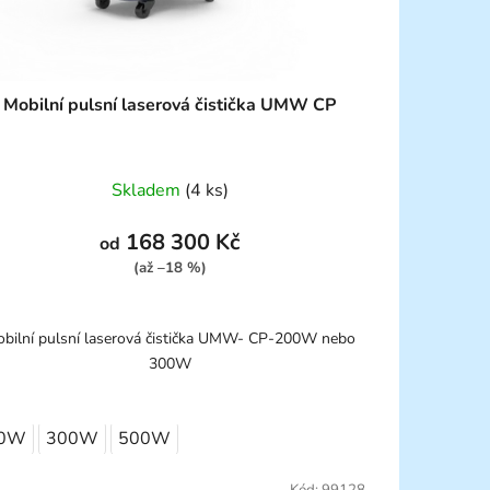
Mobilní pulsní laserová čistička UMW CP
Skladem
(4 ks)
168 300 Kč
od
(až –18 %)
bilní pulsní laserová čistička UMW- CP-200W nebo
300W
0W
300W
500W
Kód:
99128