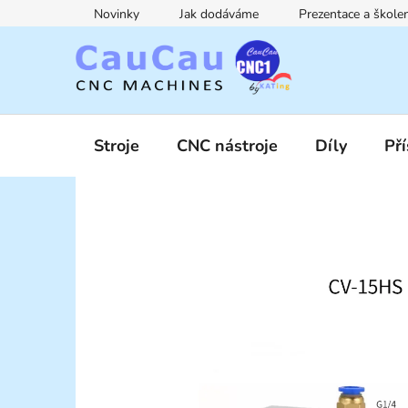
Přejít
Novinky
Jak dodáváme
Prezentace a škol
na
obsah
Stroje
CNC nástroje
Díly
Pří