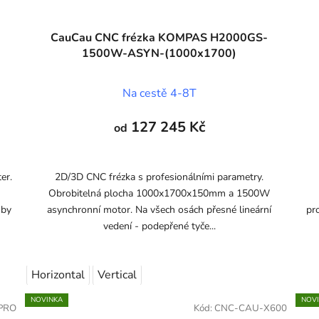
CauCau CNC frézka KOMPAS H2000GS-
1500W-ASYN-(1000x1700)
Na cestě 4-8T
127 245 Kč
od
er.
2D/3D CNC frézka s profesionálními parametry.
W
Obrobitelná plocha 1000x1700x150mm a 1500W
uby
asynchronní motor. Na všech osách přesné lineární
pr
vedení - podepřené tyče...
Horizontal
Vertical
NOVINKA
NOV
PRO
Kód:
CNC-CAU-X600