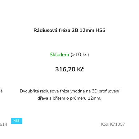
Rádiusová fréza 2B 12mm HSS
Skladem
(>10 ks)
316,20 Kč
há
Dvoubřitá rádiusová fréza vhodná na 3D profilování
dřeva s břitem o průměru 12mm.
HSS
614
Kód:
K71057