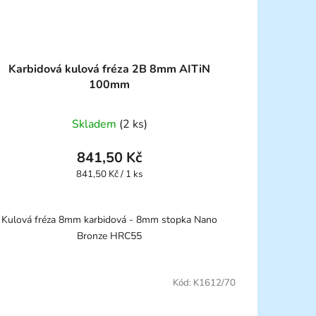
Karbidová kulová fréza 2B 8mm AITiN
100mm
Skladem
(2 ks)
841,50 Kč
Měrná
841,50 Kč / 1 ks
cena:
Kulová fréza 8mm karbidová - 8mm stopka Nano
Bronze HRC55
Kód:
K1612/70