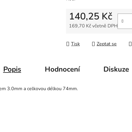
5
hvězdiček.
140,25 Kč
169,70 Kč včetně DPH
Měrná cena:
Tisk
Zeptat se
Popis
Hodnocení
Diskuze
rotem 3.0mm a celkovou délkou 74mm.