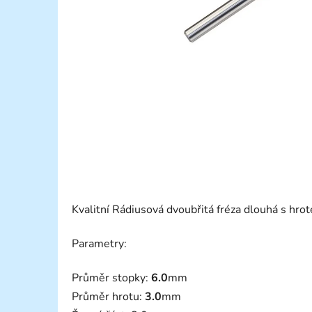
Kvalitní Rádiusová dvoubřitá fréza dlouhá s h
Parametry:
Průměr stopky:
6.0
mm
Průměr hrotu:
3.0
mm