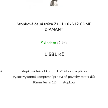
Stopková čelní fréza Z1+1 10xS12 COMP
DIAMANT
Skladem
(2 ks)
1 581 Kč
dé
Stopková fréza Ekonomik Z1+1- s dia plátky
vysocevýkonná kompresní pro tvrdé povrchy materiálů
10mm řez s 12mm stopkou