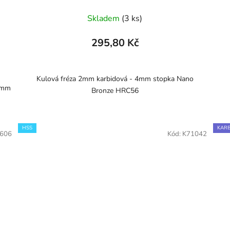
Skladem
(3 ks)
295,80 Kč
Kulová fréza 2mm karbidová - 4mm stopka Nano
8mm
Bronze HRC56
HSS
KARB
606
Kód:
K71042