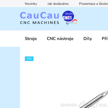
Přejít
Novinky
Jak dodáváme
Prezentace a škol
na
obsah
Stroje
CNC nástroje
Díly
Pří
HSS