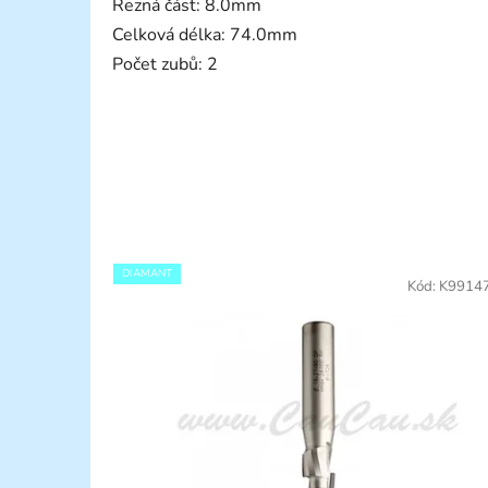
Řezná část: 8.0mm
Celková délka: 74.0mm
Počet zubů: 2
DIAMANT
Kód:
K9914