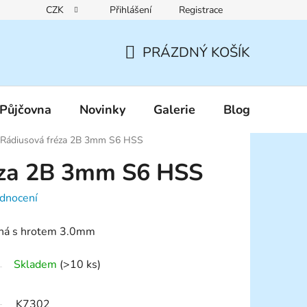
CZK
Přihlášení
Registrace
Reklamační řád
Pravidla zákaznických slev
Podmínky ochr
PRÁZDNÝ KOŠÍK
NÁKUPNÍ
KOŠÍK
Půjčovna
Novinky
Galerie
Blog
Rádiusová fréza 2B 3mm S6 HSS
éza 2B 3mm S6 HSS
dnocení
uhá s hrotem 3.0mm
Skladem
(>10 ks)
K7302