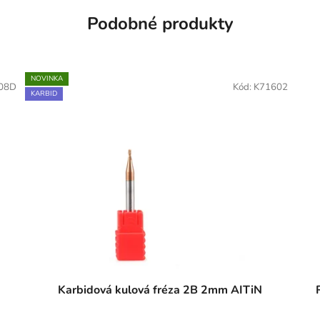
Podobné produkty
NOVINKA
08D
Kód:
K71602
KARBID
Karbidová kulová fréza 2B 2mm AITiN