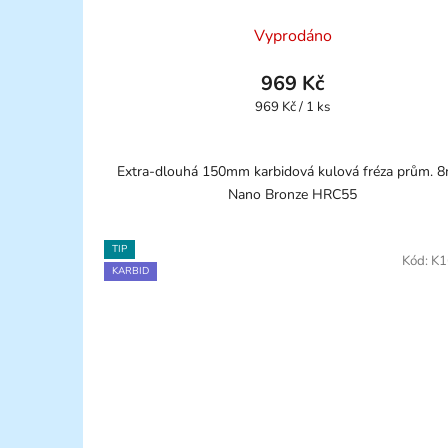
Vyprodáno
969 Kč
Měrná
969 Kč / 1 ks
cena:
Extra-dlouhá 150mm karbidová kulová fréza prům. 
Nano Bronze HRC55
TIP
Kód:
K1
KARBID