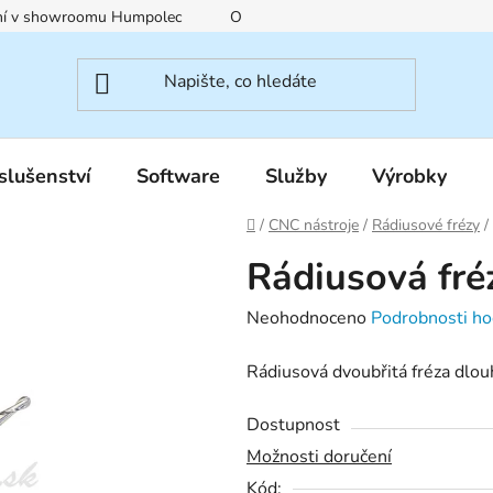
ení v showroomu Humpolec
O nás
Obchodní podmínky
slušenství
Software
Služby
Výrobky
Domů
/
CNC nástroje
/
Rádiusové frézy
/
Rádiusová fr
Průměrné
Neohodnoceno
Podrobnosti ho
hodnocení
Rádiusová dvoubřitá fréza dlo
produktu
je
Dostupnost
0,0
Možnosti doručení
z
Kód: