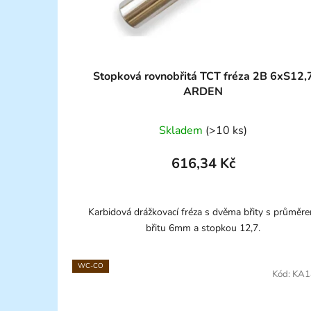
Stopková rovnobřitá TCT fréza 2B 6xS12,
ARDEN
Průměrné
Skladem
(>10 ks)
hodnocení
produktu
616,34 Kč
je
5,0
z
Karbidová drážkovací fréza s dvěma břity s průměr
břitu 6mm a stopkou 12,7.
5
hvězdiček.
WC-CO
Kód:
KA1