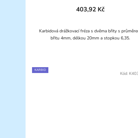
403,92 Kč
Karbidová drážkovací fréza s dvěma břity s průměr
břitu 4mm, délkou 20mm a stopkou 6,35.
KARBID
Kód:
K40