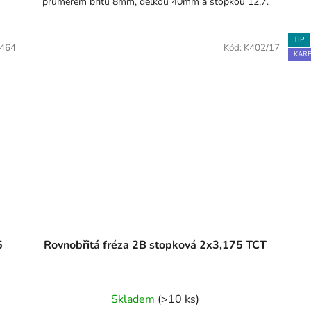
průměrem břitu 8mm, délkou 40mm a stopkou 12,7.
TIP
464
Kód:
K402/17
KARB
5
Rovnobřitá fréza 2B stopková 2x3,175 TCT
Skladem
(>10 ks)