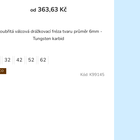
363,63 Kč
od
oubřitá válcová drážkovací fréza tvaru průměr 6mm -
Tungsten karbid
32
42
52
62
CO
Kód:
K99145