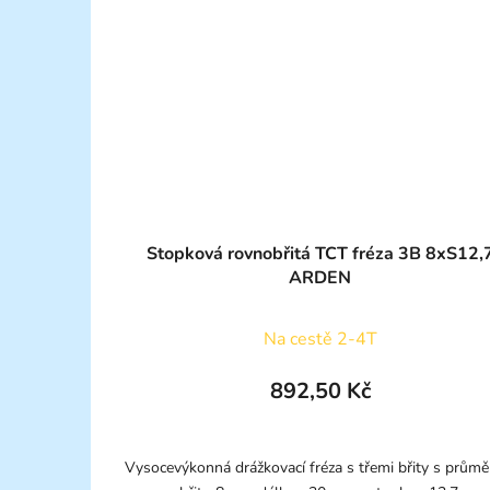
Stopková rovnobřitá TCT fréza 3B 8xS12,
ARDEN
Na cestě 2-4T
892,50 Kč
Vysocevýkonná drážkovací fréza s třemi břity s prům