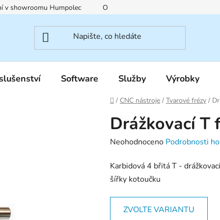
ení v showroomu Humpolec
O nás
Obchodní podmínky
slušenství
Software
Služby
Výrobky
Domů
/
CNC nástroje
/
Tvarové frézy
/
Dr
Drážkovací T 
Průměrné
Neohodnoceno
Podrobnosti ho
hodnocení
Karbidová 4 břitá T - drážkova
produktu
šířky kotoučku
je
0,0
z
ZVOLTE VARIANTU