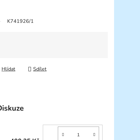
K741926/1
Hlídat
Sdílet
Diskuze