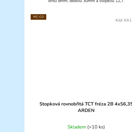
břitu 8mm, délkou 30mm a stopkou 12,7.
WC-CO
Kód:
KA1
Stopková rovnobřitá TCT fréza 2B 4xS6,3
ARDEN
Skladem
(>10 ks)