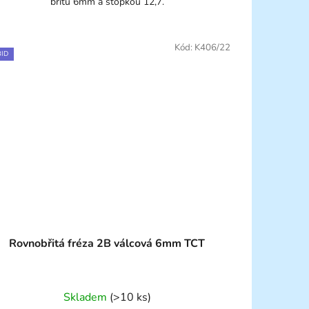
břitu 6mm a stopkou 12,7.
Kód:
K406/22
ID
Rovnobřitá fréza 2B válcová 6mm TCT
Skladem
(>10 ks)