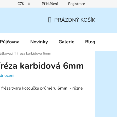
CZK
Přihlášení
Registrace
Reklamační řád
Pravidla zákaznických slev
Podmínky ochr
PRÁZDNÝ KOŠÍK
NÁKUPNÍ
KOŠÍK
Půjčovna
Novinky
Galerie
Blog
ážkovací T fréza karbidová 6mm
fréza karbidová 6mm
dnocení
cí fréza tvaru kotoučku průměru
6mm
- různé