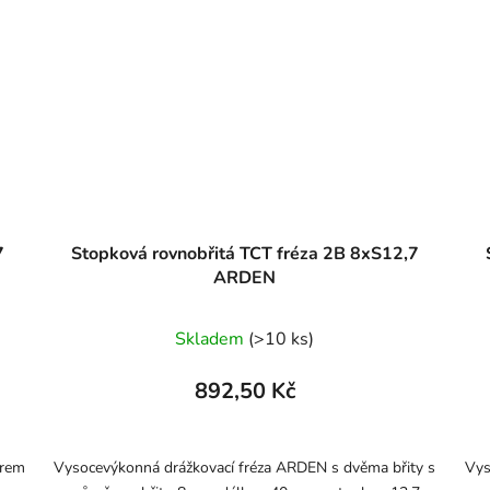
7
Stopková rovnobřitá TCT fréza 2B 8xS12,7
ARDEN
Skladem
(>10 ks)
892,50 Kč
ěrem
Vysocevýkonná drážkovací fréza ARDEN s dvěma břity s
Vys