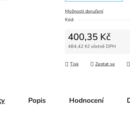
5
hvězdiček.
Možnosti doručení
Kód:
400,35 Kč
484,42 Kč včetně DPH
Měrná cena:
Tisk
Zeptat se
ty
Popis
Hodnocení