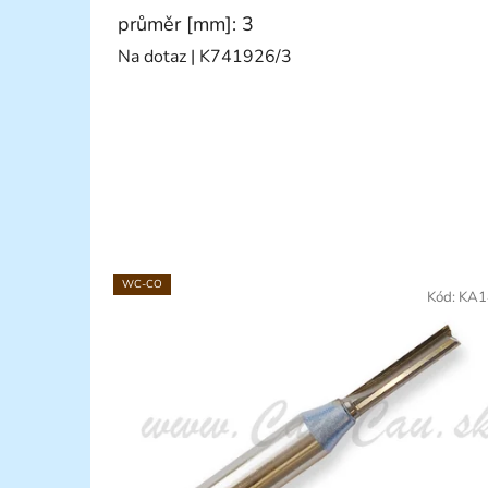
průměr [mm]: 3
Na dotaz
| K741926/3
WC-CO
Kód:
KA1