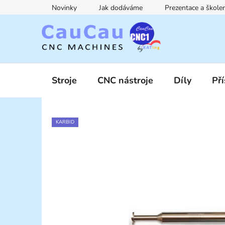
Přejít
Novinky
Jak dodáváme
Prezentace a škol
na
obsah
Stroje
CNC nástroje
Díly
Pří
KARBID