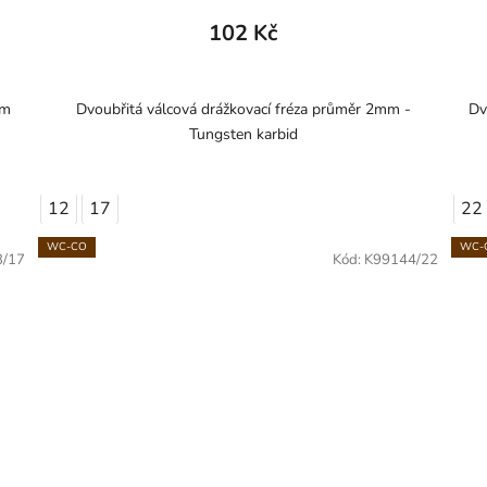
102 Kč
em
Dvoubřitá válcová drážkovací fréza průměr 2mm -
Dv
Tungsten karbid
12
17
22
WC-CO
WC-
3/17
Kód:
K99144/22