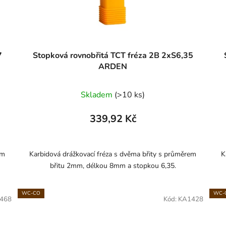
7
Stopková rovnobřitá TCT fréza 2B 2xS6,35
ARDEN
Skladem
(>10 ks)
339,92 Kč
em
Karbidová drážkovací fréza s dvěma břity s průměrem
K
břitu 2mm, délkou 8mm a stopkou 6,35.
WC-CO
WC-
468
Kód:
KA1428