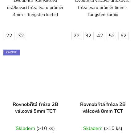
Dvoubřitá TCB válcová
Dvoubřitá válcová drážkovací
drážkovací fréza tvaru průměr
fréza tvaru průměr 6mm -
4mm - Tungsten karbid
Tungsten karbid
22
32
22
32
42
52
62
KARBID
Rovnobřitá fréza 2B
Rovnobřitá fréza 2B
válcová 5mm TCT
válcová 8mm TCT
Skladem
(>10 ks)
Skladem
(>10 ks)