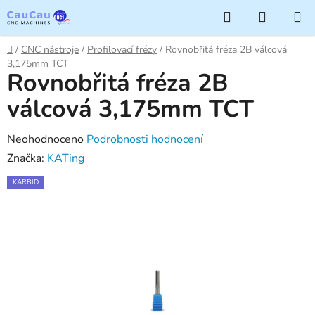
Přejít
Hledat
NÁKUP
na
KOŠÍK
obsah
Domů
/
CNC nástroje
/
Profilovací frézy
/
Rovnobřitá fréza 2B válcová
3,175mm TCT
Rovnobřitá fréza 2B
válcová 3,175mm TCT
Průměrné
Neohodnoceno
Podrobnosti hodnocení
hodnocení
Značka:
KATing
produktu
KARBID
je
0,0
z
5
hvězdiček.