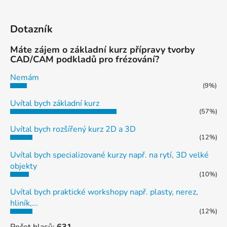
Dotazník
Máte zájem o základní kurz přípravy tvorby
CAD/CAM podkladů pro frézování?
Nemám
(9%)
Uvítal bych základní kurz
(57%)
Uvítal bych rozšířený kurz 2D a 3D
(12%)
Uvítal bych specializované kurzy např. na rytí, 3D velké
objekty
(10%)
Uvítal bych praktické workshopy např. plasty, nerez,
hliník,...
(12%)
Počet hlasů:
631