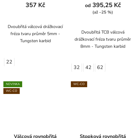
357 Kč
395,25 Kč
od
(až –25 %)
Dvoubřitá válcová drážkovací
Dvoubřitá TCB válcová
fréza tvaru průměr 5mm -
drážkovací fréza tvaru průměr
Tungsten karbid
8mm - Tungsten karbid
22
32
42
62
NOVINKA
WC-CO
WC-CO
Válcová rovnobřitá
Stopková rovnobřitá