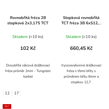
Rovnobřitá fréza 2B
Stopková rovnobřitá
stopková 2x3,175 TCT
TCT fréza 3B 6xS12,7
ARDEN
Skladem
(>10 ks)
Skladem
(>10 ks)
102 Kč
660,45 Kč
Dvoubřitá válcová drážkovací
Vysocevýkonná drážkovací
fréza průměr 2mm - Tungsten
fréza s třemi břity s
karbid
průměrem břitu 6mm a
stopkou 12,7.
12
17
DLC