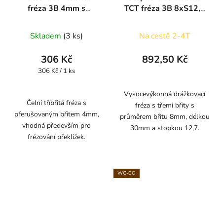
fréza 3B 4mm s
TCT fréza 3B 8xS12,7
přerušovaným břitem
ARDEN
Skladem
(3 ks)
Na cestě 2-4T
306 Kč
892,50 Kč
Měrná
306 Kč / 1 ks
cena:
Vysocevýkonná drážkovací
Čelní tříbřitá fréza s
fréza s třemi břity s
přerušovaným břitem 4mm,
průměrem břitu 8mm, délkou
vhodná především pro
30mm a stopkou 12,7.
frézování překližek.
WC-CO