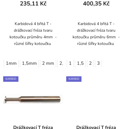
235,11 Kč
400,35 Kč
Karbidová 4 břitá T -
Karbidová 4 břitá T -
drážkovací fréza tvaru
drážkovací fréza tvaru
kotoučku průměru 4mm -
kotoučku průměru 6mm -
různé šířky kotoučku
různé šířky kotoučku
1mm
1,5mm
2 mm
2,5mm
1
1,5
3 mm
2
3
KARBID
KARBID
Drážkovací T fréza
Drážkovací T fréza