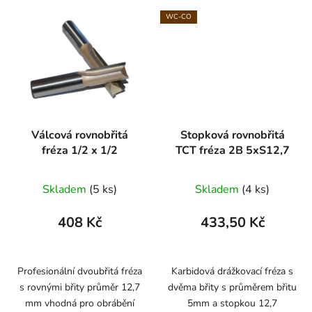
WC-CO
Válcová rovnobřitá
Stopková rovnobřitá
fréza 1/2 x 1/2
TCT fréza 2B 5xS12,7
Skladem
(5 ks)
Skladem
(4 ks)
408 Kč
433,50 Kč
Profesionální dvoubřitá fréza
Karbidová drážkovací fréza s
s rovnými břity průměr 12,7
dvěma břity s průměrem břitu
mm vhodná pro obrábění
5mm a stopkou 12,7