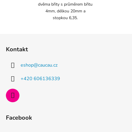
dvěma břity s průměrem břitu
4mm, délkou 20mm a
stopkou 6,35.
Z
á
Kontakt
p
a
eshop
@
caucau.cz
t
í
+420 606136339
Facebook