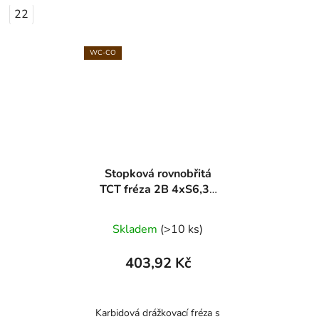
22
WC-CO
Stopková rovnobřitá
TCT fréza 2B 4xS6,35
ARDEN
Skladem
(>10 ks)
403,92 Kč
Karbidová drážkovací fréza s