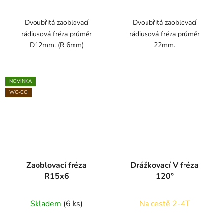
Dvoubřitá zaoblovací
Dvoubřitá zaoblovací
rádiusová fréza průměr
rádiusová fréza průměr
D12mm. (R 6mm)
22mm.
NOVINKA
WC-CO
Zaoblovací fréza
Drážkovací V fréza
R15x6
120°
Skladem
(6 ks)
Na cestě 2-4T