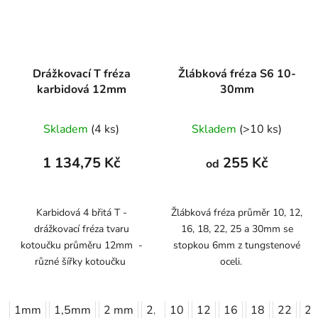
Drážkovací T fréza
Žlábková fréza S6 10-
karbidová 12mm
30mm
Skladem
(4 ks)
Skladem
(>10 ks)
1 134,75 Kč
255 Kč
od
Karbidová 4 břitá T -
Žlábková fréza průměr 10, 12,
drážkovací fréza tvaru
16, 18, 22, 25 a 30mm se
kotoučku průměru 12mm -
stopkou 6mm z tungstenové
různé šířky kotoučku
oceli.
1mm
1,5mm
2 mm
2,5mm
10
3 mm
12
16
18
22
2