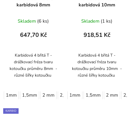
karbidová 8mm
karbidová 10mm
Skladem
(6 ks)
Skladem
(1 ks)
647,70 Kč
918,51 Kč
Karbidová 4 břitá T -
Karbidová 4 břitá T -
drážkovací fréza tvaru
drážkovací fréza tvaru
kotoučku průměru 8mm -
kotoučku průměru 10mm -
různé šířky kotoučku
různé šířky kotoučku
1mm
1,5mm
2 mm
2,5mm
1mm
3 mm
1,5mm
2 mm
2,
KARBID