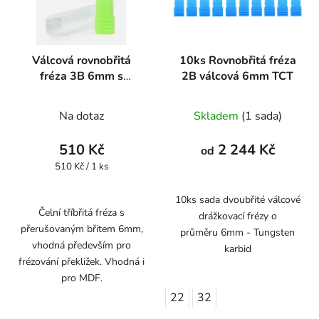
Válcová rovnobřitá
10ks Rovnobřitá fréza
fréza 3B 6mm s
2B válcová 6mm TCT
přerušovaným břitem
Na dotaz
Skladem
(1 sada)
510 Kč
2 244 Kč
od
Měrná
510 Kč / 1 ks
cena:
10ks sada dvoubřité válcové
Čelní tříbřitá fréza s
drážkovací frézy o
přerušovaným břitem 6mm,
průměru 6mm - Tungsten
vhodná především pro
karbid
frézování překližek. Vhodná i
pro MDF.
22
32