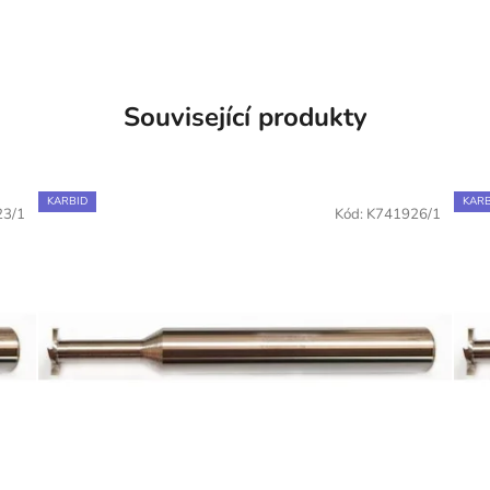
Související produkty
KARBID
KARB
23/1
Kód:
K741926/1