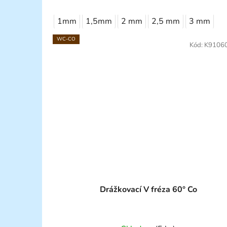
1mm
1,5mm
2 mm
2,5 mm
3 mm
WC-CO
Kód:
K9106
Drážkovací V fréza 60° Co