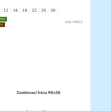
12
16
18
22
25
30
INKA
Kód:
KR612
CO
Zaoblovací fréza R6xS6