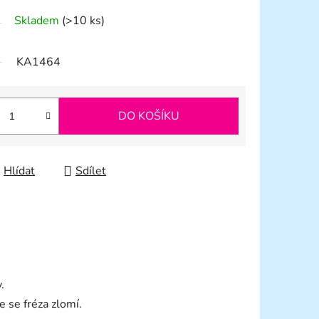
Skladem
(>10 ks)
KA1464
DO KOŠÍKU
Hlídat
Sdílet
.
e se fréza zlomí.