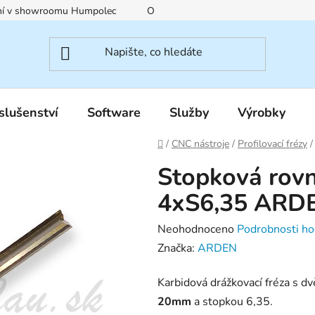
ení v showroomu Humpolec
O nás
Obchodní podmínky
slušenství
Software
Služby
Výrobky
Domů
/
CNC nástroje
/
Profilovací frézy
/
Stopková rovn
4xS6,35 ARD
Průměrné
Neohodnoceno
Podrobnosti ho
hodnocení
Značka:
ARDEN
produktu
Karbidová drážkovací fréza s d
je
20mm
a stopkou 6,35.
0,0