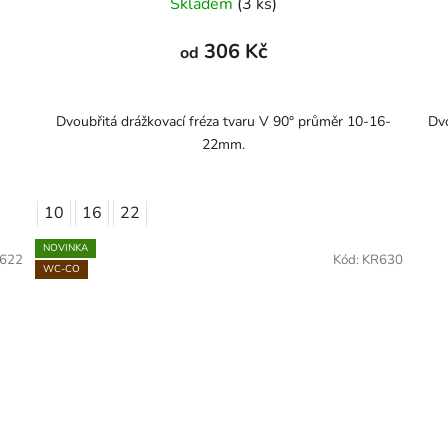
Skladem
(3 ks)
306 Kč
od
Dvoubřitá drážkovací fréza tvaru V 90° průměr 10-16-
Dv
22mm.
10
16
22
NOVINKA
622
Kód:
KR630
WC-CO