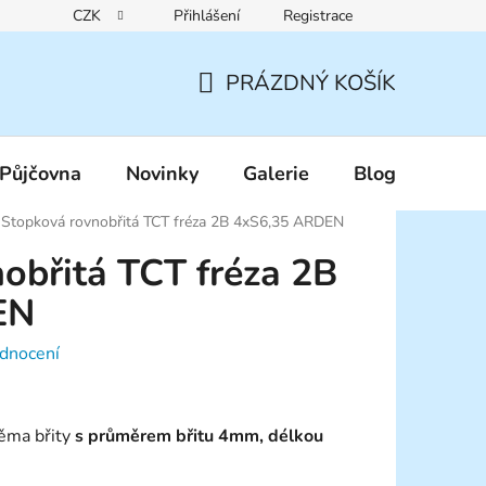
CZK
Přihlášení
Registrace
Reklamační řád
Pravidla zákaznických slev
Podmínky ochr
PRÁZDNÝ KOŠÍK
NÁKUPNÍ
KOŠÍK
Půjčovna
Novinky
Galerie
Blog
Stopková rovnobřitá TCT fréza 2B 4xS6,35 ARDEN
obřitá TCT fréza 2B
EN
dnocení
věma břity
s průměrem břitu 4mm, délkou