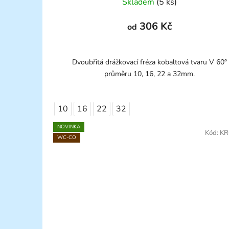
Skladem
(5 ks)
306 Kč
od
Dvoubřitá drážkovací fréza kobaltová tvaru V 60°
průměru 10, 16, 22 a 32mm.
10
16
22
32
NOVINKA
Kód:
KR
WC-CO