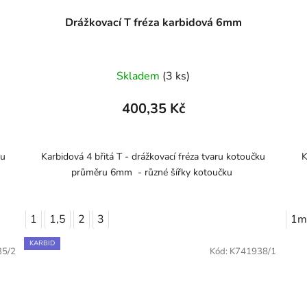
Drážkovací T fréza karbidová 6mm
Skladem
(3 ks)
400,35 Kč
ku
Karbidová 4 břitá T - drážkovací fréza tvaru kotoučku
K
průměru 6mm - různé šířky kotoučku
1
1,5
2
3
1
KARBID
35/2
Kód:
K741938/1