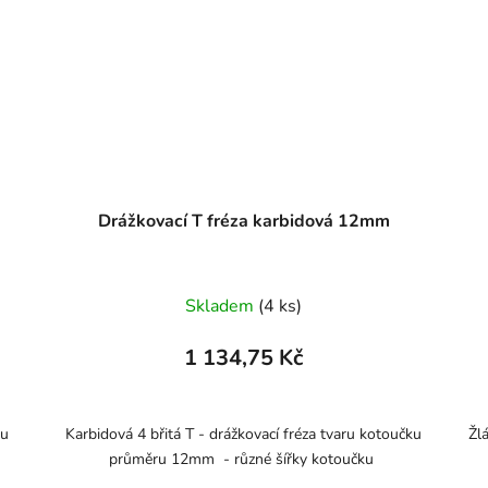
Drážkovací T fréza karbidová 12mm
Skladem
(4 ks)
1 134,75 Kč
ku
Karbidová 4 břitá T - drážkovací fréza tvaru kotoučku
Žl
průměru 12mm - různé šířky kotoučku