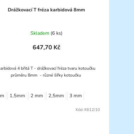
Drážkovací T fréza karbidová 8mm
Skladem
(6 ks)
647,70 Kč
arbidová 4 břitá T - drážkovací fréza tvaru kotoučku
průměru 8mm - různé šířky kotoučku
mm
1,5mm
2 mm
2,5mm
3 mm
Kód:
K612/10