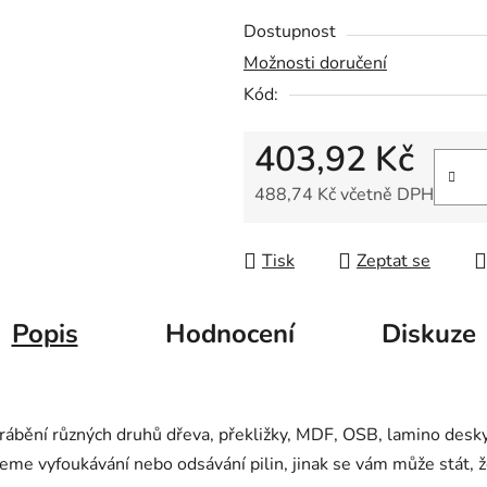
z
Dostupnost
5
Možnosti doručení
hvězdiček.
Kód:
403,92 Kč
488,74 Kč včetně DPH
Měrná cena:
Tisk
Zeptat se
Popis
Hodnocení
Diskuze
rábění různých druhů dřeva, překližky, MDF, OSB, lamino desky
eme vyfoukávání nebo odsávání pilin, jinak se vám může stát, ž