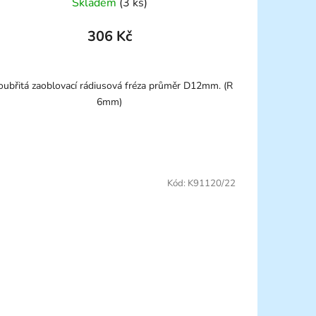
Skladem
(3 ks)
306 Kč
oubřitá zaoblovací rádiusová fréza průměr D12mm. (R
6mm)
Kód:
K91120/22