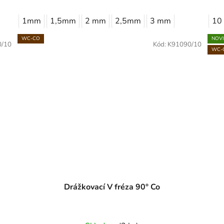
1mm
1,5mm
2 mm
2,5mm
3 mm
10
WC-CO
NOV
0/10
Kód:
K91090/10
WC-
Drážkovací V fréza 90° Co