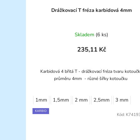
Drážkovací T fréza karbidová 4mm
Skladem
(6 ks)
235,11 Kč
Karbidová 4 břitá T - drážkovací fréza tvaru kotouč
průměru 4mm - různé šířky kotoučku
1mm
1,5mm
2 mm
2,5mm
3 mm
KARBID
Kód:
K7419