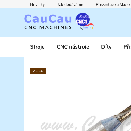
Přejít
Novinky
Jak dodáváme
Prezentace a škol
na
obsah
Stroje
CNC nástroje
Díly
Pří
WC-CO