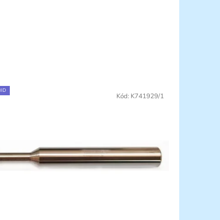
ID
Kód:
K741929/1