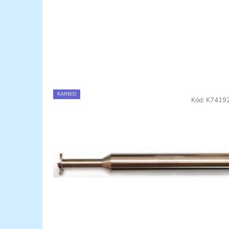
KARBID
Kód:
K7419