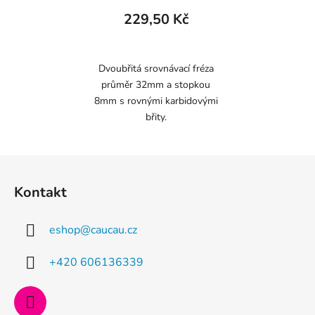
229,50 Kč
Dvoubřitá srovnávací fréza
průměr 32mm a stopkou
8mm s rovnými karbidovými
břity.
Z
á
Kontakt
p
a
eshop
@
caucau.cz
t
í
+420 606136339