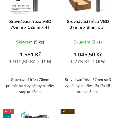
Srovnávací fréza VBD
Srovnávací fréza VBD
76mm x 12mm x 4T
37mm x 8mm x 3T
Skladem
(5 ks)
Skladem
(3 ks)
1 581 Kč
1 045,50 Kč
1 912,50 Kč
1 275 Kč
(–17 %)
(–18 %)
Srovnávací fréza 76mm
Srovnávací fréza 37mm se 3
průměr se 4 výměnnými břity,
výměnnými břity 12x12x1,5
stopka 12mm
stopka 8mm
AKCE
WC-CO
TIP