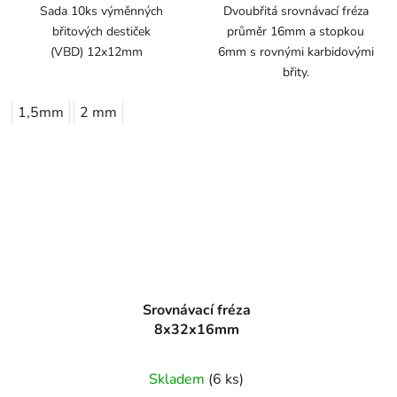
Sada 10ks výměnných
Dvoubřitá srovnávací fréza
břitových destiček
průměr 16mm a stopkou
(VBD) 12x12mm
6mm s rovnými karbidovými
břity.
1,5mm
2 mm
Srovnávací fréza
8x32x16mm
Skladem
(6 ks)