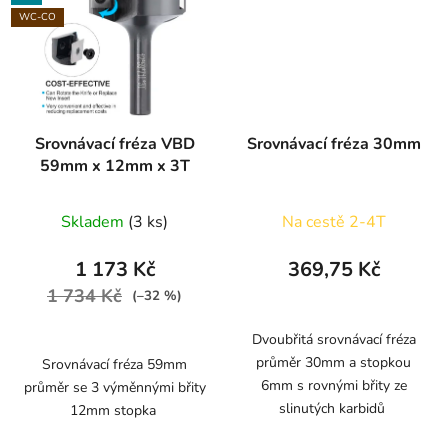
WC-CO
Srovnávací fréza VBD
Srovnávací fréza 30mm
59mm x 12mm x 3T
Skladem
(3 ks)
Na cestě 2-4T
1 173 Kč
369,75 Kč
1 734 Kč
(–32 %)
Dvoubřitá srovnávací fréza
průměr 30mm a stopkou
Srovnávací fréza 59mm
6mm s rovnými břity ze
průměr se 3 výměnnými břity
slinutých karbidů
12mm stopka