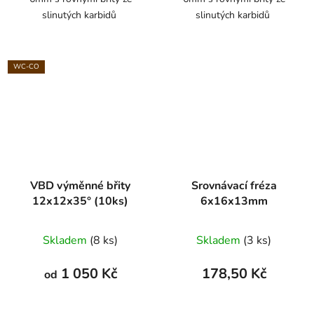
slinutých karbidů
slinutých karbidů
WC-CO
VBD výměnné břity
Srovnávací fréza
12x12x35° (10ks)
6x16x13mm
Skladem
(8 ks)
Skladem
(3 ks)
1 050 Kč
178,50 Kč
od