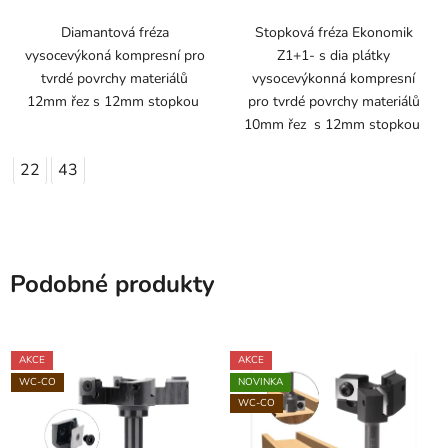
Diamantová fréza
Stopková fréza Ekonomik
vysocevýkoná kompresní pro
Z1+1- s dia plátky
tvrdé povrchy materiálů
vysocevýkonná kompresní
12mm řez s 12mm stopkou
pro tvrdé povrchy materiálů
10mm řez s 12mm stopkou
22
43
Podobné produkty
AKCE
AKCE
WC-CO
NOVINKA
WC-CO