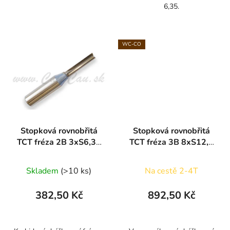
6,35.
WC-CO
Stopková rovnobřitá
Stopková rovnobřitá
TCT fréza 2B 3xS6,35
TCT fréza 3B 8xS12,7
ARDEN
ARDEN
Skladem
(>10 ks)
Na cestě 2-4T
382,50 Kč
892,50 Kč