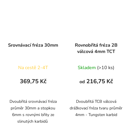
Srovnávací fréza 30mm
Rovnobřitá fréza 2B
válcová 4mm TCT
Na cestě 2-4T
Skladem
(>10 ks)
369,75 Kč
216,75 Kč
od
Dvoubřitá srovnávací fréza
Dvoubřitá TCB válcová
průměr 30mm a stopkou
drážkovací fréza tvaru průměr
6mm s rovnými břity ze
4mm - Tungsten karbid
slinutých karbidů