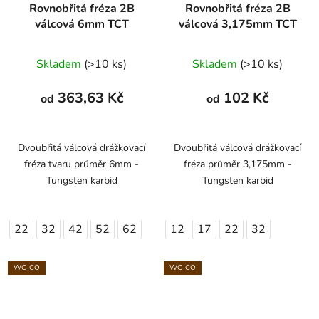
Rovnobřitá fréza 2B
Rovnobřitá fréza 2B
válcová 6mm TCT
válcová 3,175mm TCT
Skladem
(>10 ks)
Skladem
(>10 ks)
363,63 Kč
102 Kč
od
od
Dvoubřitá válcová drážkovací
Dvoubřitá válcová drážkovací
fréza tvaru průměr 6mm -
fréza průměr 3,175mm -
Tungsten karbid
Tungsten karbid
22
32
42
52
62
12
17
22
32
WC-CO
WC-CO