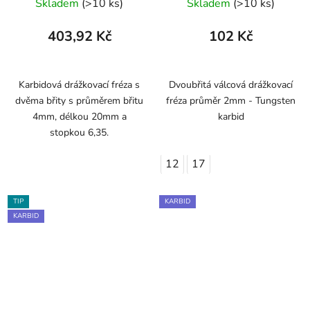
Skladem
(>10 ks)
Skladem
(>10 ks)
403,92 Kč
102 Kč
Karbidová drážkovací fréza s
Dvoubřitá válcová drážkovací
dvěma břity s průměrem břitu
fréza průměr 2mm - Tungsten
4mm, délkou 20mm a
karbid
stopkou 6,35.
12
17
TIP
KARBID
KARBID