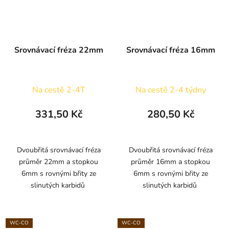
Srovnávací fréza 22mm
Srovnávací fréza 16mm
Na cestě 2-4T
Na cestě 2-4 týdny
331,50 Kč
280,50 Kč
Dvoubřitá srovnávací fréza
Dvoubřitá srovnávací fréza
průměr 22mm a stopkou
průměr 16mm a stopkou
6mm s rovnými břity ze
6mm s rovnými břity ze
slinutých karbidů
slinutých karbidů
WC-CO
WC-CO