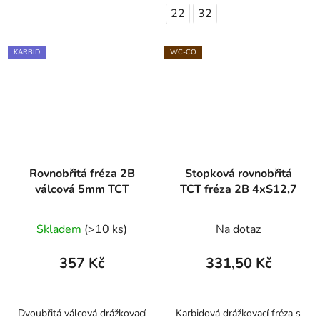
22
32
KARBID
WC-CO
Rovnobřitá fréza 2B
Stopková rovnobřitá
válcová 5mm TCT
TCT fréza 2B 4xS12,7
Skladem
(>10 ks)
Na dotaz
357 Kč
331,50 Kč
Dvoubřitá válcová drážkovací
Karbidová drážkovací fréza s