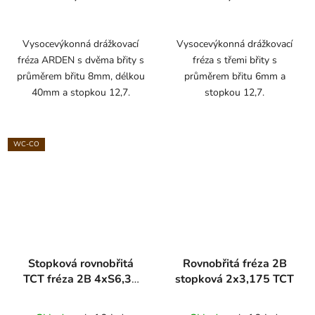
Vysocevýkonná drážkovací
Vysocevýkonná drážkovací
fréza ARDEN s dvěma břity s
fréza s třemi břity s
průměrem břitu 8mm, délkou
průměrem břitu 6mm a
40mm a stopkou 12,7.
stopkou 12,7.
WC-CO
Stopková rovnobřitá
Rovnobřitá fréza 2B
TCT fréza 2B 4xS6,35
stopková 2x3,175 TCT
ARDEN