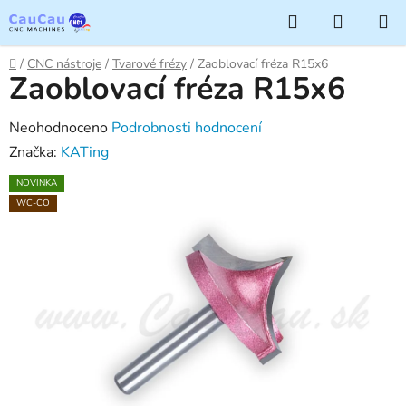
Přejít
Hledat
NÁKUP
na
KOŠÍK
obsah
Domů
/
CNC nástroje
/
Tvarové frézy
/
Zaoblovací fréza R15x6
Zaoblovací fréza R15x6
Průměrné
Neohodnoceno
Podrobnosti hodnocení
hodnocení
Značka:
KATing
produktu
NOVINKA
je
WC-CO
0,0
z
5
hvězdiček.