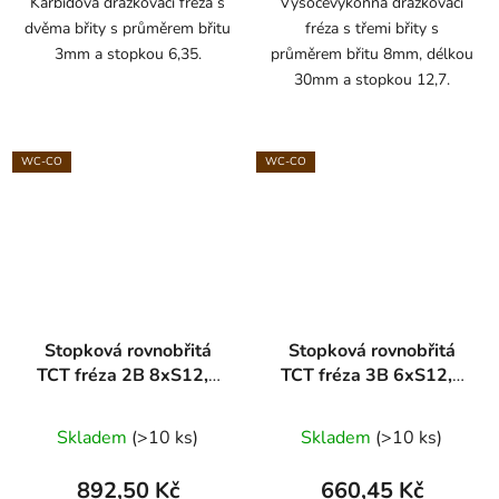
Karbidová drážkovací fréza s
Vysocevýkonná drážkovací
dvěma břity s průměrem břitu
fréza s třemi břity s
3mm a stopkou 6,35.
průměrem břitu 8mm, délkou
30mm a stopkou 12,7.
WC-CO
WC-CO
Stopková rovnobřitá
Stopková rovnobřitá
TCT fréza 2B 8xS12,7
TCT fréza 3B 6xS12,7
ARDEN
ARDEN
Skladem
(>10 ks)
Skladem
(>10 ks)
892,50 Kč
660,45 Kč