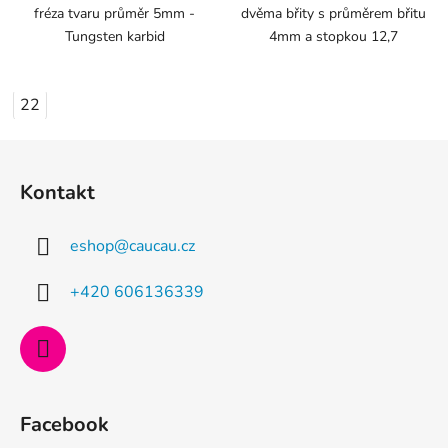
fréza tvaru průměr 5mm -
dvěma břity s průměrem břitu
Tungsten karbid
4mm a stopkou 12,7
22
Z
á
Kontakt
p
a
eshop
@
caucau.cz
t
í
+420 606136339
Facebook