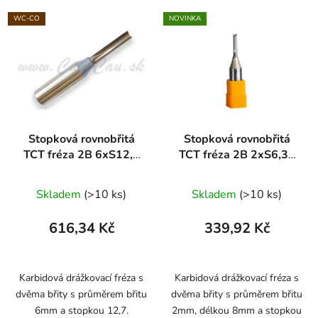
WC-CO
NOVINKA
Stopková rovnobřitá
Stopková rovnobřitá
TCT fréza 2B 6xS12,7
TCT fréza 2B 2xS6,35
ARDEN
ARDEN
Průměrné
Skladem
(>10 ks)
Skladem
(>10 ks)
hodnocení
produktu
616,34 Kč
339,92 Kč
je
5,0
z
Karbidová drážkovací fréza s
Karbidová drážkovací fréza s
dvěma břity s průměrem břitu
dvěma břity s průměrem břitu
5
6mm a stopkou 12,7.
2mm, délkou 8mm a stopkou
hvězdiček.