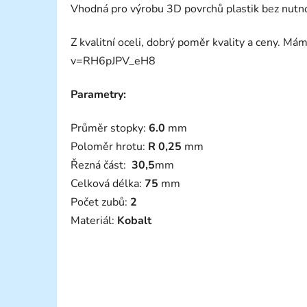
Vhodná pro výrobu 3D povrchů plastik bez nutnos
Z kvalitní oceli, dobrý poměr kvality a ceny. Má
v=RH6pJPV_eH8
Parametry:
Průměr stopky:
6.0
mm
Poloměr hrotu:
R 0,25
mm
Řezná část:
30,5
mm
Celková délka:
75
mm
Počet zubů:
2
Materiál:
Kobalt