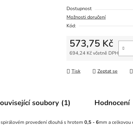
z
Dostupnost
5
Možnosti doručení
hvězdiček.
Kód:
573,75 Kč
694,24 Kč včetně DPH
Měrná cena:
Tisk
Zeptat se
ouvisející soubory (1)
Hodnocení
m spirálovém provedení dlouhá s hrotem
0,5 - 6
mm a celkovou