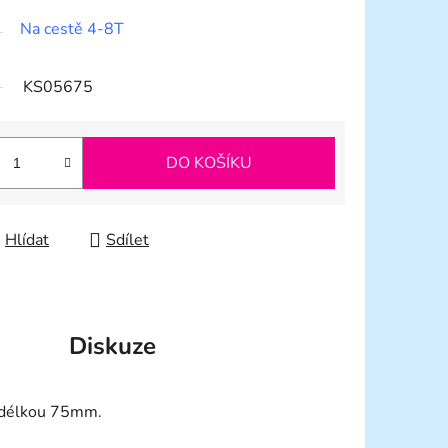
Na cestě 4-8T
KS05675
DO KOŠÍKU
Hlídat
Sdílet
Diskuze
 délkou 75mm.