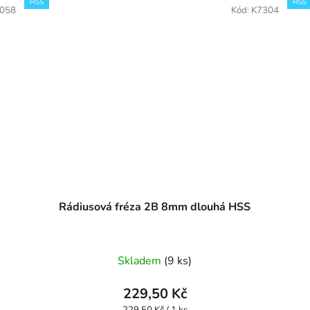
HSS
HSS
058
Kód:
K7304
Rádiusová fréza 2B 8mm dlouhá HSS
Průměrné
Skladem
(9 ks)
hodnocení
produktu
229,50 Kč
je
Měrná