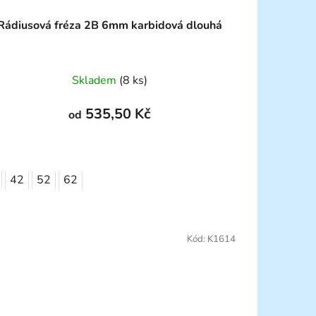
Rádiusová fréza 2B 6mm karbidová dlouhá
Skladem
(8 ks)
535,50 Kč
od
42
52
62
Kód:
K1614