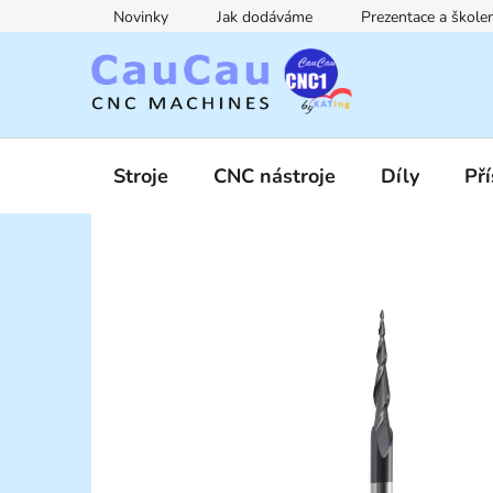
Přejít
Novinky
Jak dodáváme
Prezentace a škol
na
obsah
Stroje
CNC nástroje
Díly
Pří