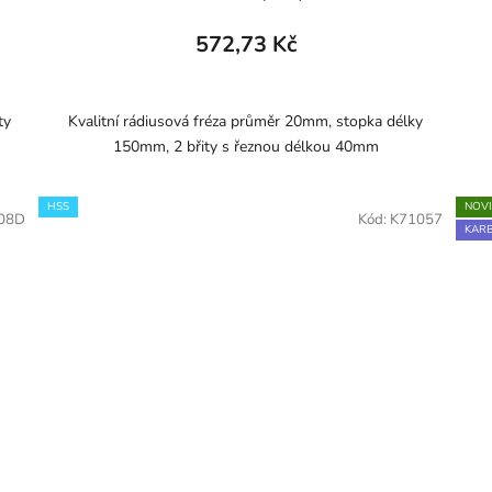
572,73 Kč
ty
Kvalitní rádiusová fréza průměr 20mm, stopka délky
150mm, 2 břity s řeznou délkou 40mm
HSS
NOV
08D
Kód:
K71057
KARB