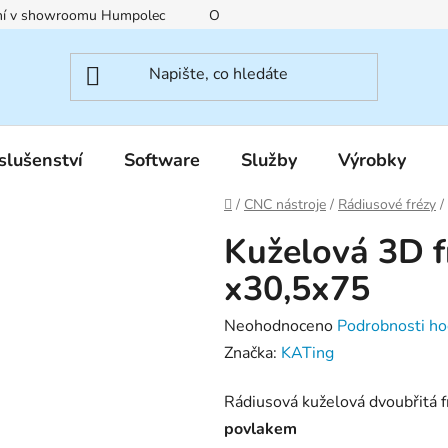
ení v showroomu Humpolec
O nás
Obchodní podmínky
slušenství
Software
Služby
Výrobky
Domů
/
CNC nástroje
/
Rádiusové frézy
/
Kuželová 3D 
x30,5x75
Průměrné
Neohodnoceno
Podrobnosti ho
hodnocení
Značka:
KATing
produktu
Rádiusová kuželová dvoubřitá f
je
povlakem
0,0