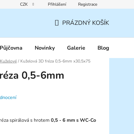
CZK
Přihlášení
Registrace
Reklamační řád
Pravidla zákaznických slev
Podmínky ochr
PRÁZDNÝ KOŠÍK
NÁKUPNÍ
KOŠÍK
Půjčovna
Novinky
Galerie
Blog
Kuželové
/
Kuželová 3D fréza 0,5-6mm x30,5x75
fréza 0,5-6mm
dnocení
réza spirálová s hrotem
0,5 - 6 mm s WC-Co