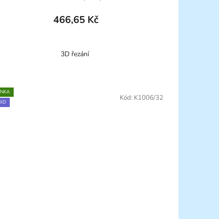
466,65 Kč
3D řezání
INKA
Kód:
K1006/32
ID