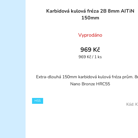
Karbidová kulová fréza 2B 8mm AITiN
150mm
Vyprodáno
969 Kč
Měrná
969 Kč / 1 ks
cena:
Extra-dlouhá 150mm karbidová kulová fréza prům. 
Nano Bronze HRC55
HSS
Kód:
K