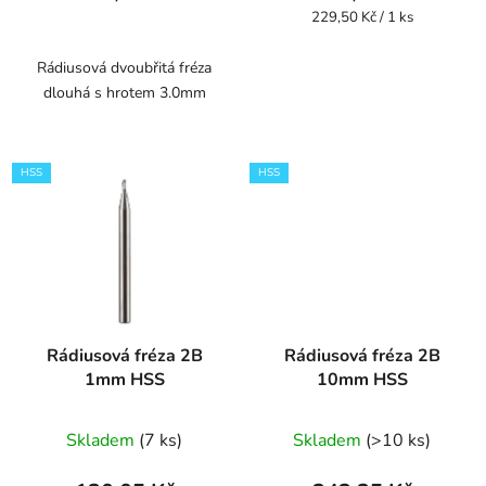
je
Měrná
229,50 Kč / 1 ks
cena:
1,0
z
Rádiusová dvoubřitá fréza
dlouhá s hrotem 3.0mm
5
hvězdiček.
HSS
HSS
Rádiusová fréza 2B
Rádiusová fréza 2B
1mm HSS
10mm HSS
Skladem
(7 ks)
Skladem
(>10 ks)