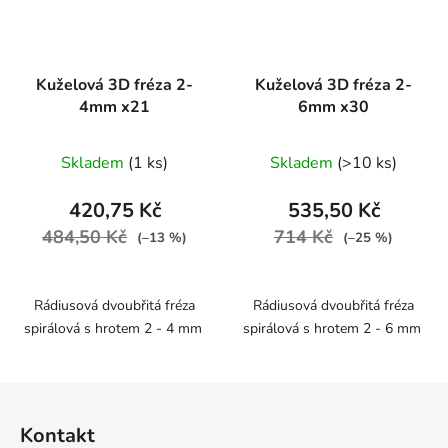
Kuželová 3D fréza 2-
Kuželová 3D fréza 2-
4mm x21
6mm x30
Skladem
(1 ks)
Skladem
(>10 ks)
420,75 Kč
535,50 Kč
484,50 Kč
714 Kč
(–13 %)
(–25 %)
Rádiusová dvoubřitá fréza
Rádiusová dvoubřitá fréza
spirálová s hrotem 2 - 4 mm
spirálová s hrotem 2 - 6 mm
Z
á
Kontakt
p