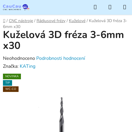
Přejít
Hledat
NÁKUP
na
KOŠÍK
obsah
Domů
/
CNC nástroje
/
Rádiusové frézy
/
Kuželové
/
Kuželová 3D fréza 3-
6mm x30
Kuželová 3D fréza 3-6mm
x30
Průměrné
Neohodnoceno
Podrobnosti hodnocení
hodnocení
Značka:
KATing
produktu
NOVINKA
je
TIP
0,0
WC-CO
z
5
hvězdiček.