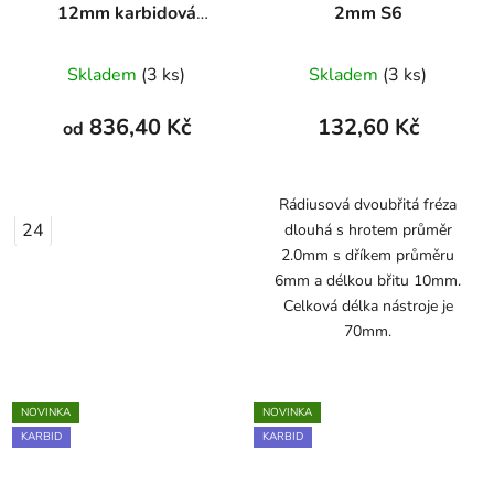
12mm karbidová
2mm S6
HRC56
Skladem
(3 ks)
Skladem
(3 ks)
836,40 Kč
132,60 Kč
od
Rádiusová dvoubřitá fréza
24
dlouhá s hrotem průměr
2.0mm s dříkem průměru
6mm a délkou břitu 10mm.
Celková délka nástroje je
70mm.
NOVINKA
NOVINKA
KARBID
KARBID