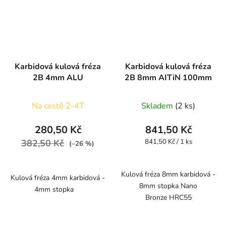
Karbidová kulová fréza
Karbidová kulová fréza
2B 4mm ALU
2B 8mm AITiN 100mm
Na cestě 2-4T
Skladem
(2 ks)
280,50 Kč
841,50 Kč
Měrná
382,50 Kč
841,50 Kč / 1 ks
(–26 %)
cena:
Kulová fréza 8mm karbidová -
Kulová fréza 4mm karbidová -
8mm stopka Nano
4mm stopka
Bronze HRC55