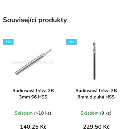
Související produkty
HSS
HSS
Rádiusová fréza 2B
Rádiusová fréza 2B
3mm S6 HSS
8mm dlouhá HSS
Průměrné
Skladem
(>10 ks)
Skladem
(9 ks)
hodnocení
produktu
140,25 Kč
229,50 Kč