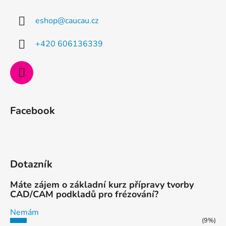
a
eshop
@
caucau.cz
t
í
+420 606136339
Facebook
Dotazník
Máte zájem o základní kurz přípravy tvorby
CAD/CAM podkladů pro frézování?
Nemám
(9%)