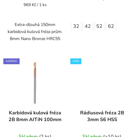
Měrná
969 Kč / 1 ks
cena:
Extra-dlouhá 150mm
32
42
52
62
karbidová kulová fréza prům.
8mm Nano Bronze HRC55
KARBID
HSS
Karbidová kulová fréza
Rádiusová fréza 2B
2B 8mm AITiN 100mm
3mm S6 HSS
Skladem
(2 ks)
Skladem
(>10 ks)