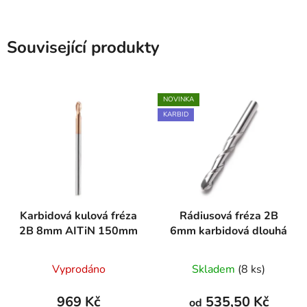
Související produkty
NOVINKA
KARBID
Karbidová kulová fréza
Rádiusová fréza 2B
2B 8mm AITiN 150mm
6mm karbidová dlouhá
Vyprodáno
Skladem
(8 ks)
969 Kč
535,50 Kč
od