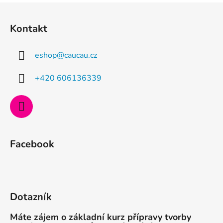
Z
á
Kontakt
p
a
eshop
@
caucau.cz
t
í
+420 606136339
Facebook
Dotazník
Máte zájem o základní kurz přípravy tvorby