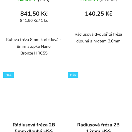
841,50 Kč
140,25 Kč
Měrná
841,50 Kč / 1 ks
cena:
Rádiusová dvoubřitá fréza
Kulová fréza 8mm karbidová -
dlouhá s hrotem 3.0mm
8mm stopka Nano
Bronze HRC55
HSS
HSS
Rádiusová fréza 2B
Rádiusová fréza 2B
5mm dlouhá HSS
12mm HSS