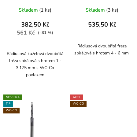
Skladem
(1 ks)
Skladem
(3 ks)
382,50 Kč
535,50 Kč
561 Kč
(–31 %)
Rádiusová dvoubřitá fréza
spirálová s hrotem 4 - 6 mm
Rádiusová kuželová dvoubřitá
fréza spirálová s hrotem 1 -
3,175 mm s WC-Co
povlakem
NOVINKA
AKCE
TIP
WC-CO
WC-CO