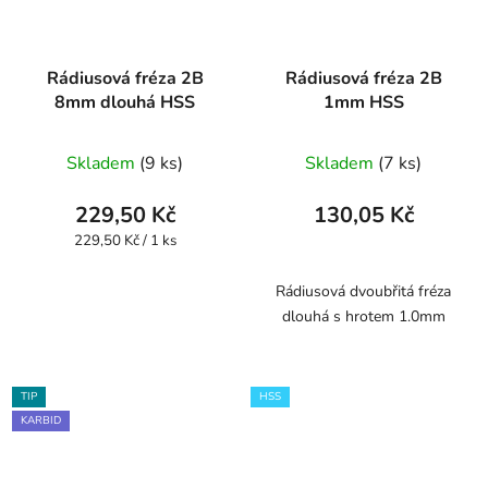
Rádiusová fréza 2B
Rádiusová fréza 2B
8mm dlouhá HSS
1mm HSS
Průměrné
Skladem
(9 ks)
Skladem
(7 ks)
hodnocení
produktu
229,50 Kč
130,05 Kč
je
Měrná
229,50 Kč / 1 ks
cena:
1,0
z
Rádiusová dvoubřitá fréza
dlouhá s hrotem 1.0mm
5
hvězdiček.
TIP
HSS
KARBID