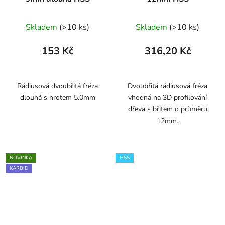
Skladem
(>10 ks)
Skladem
(>10 ks)
153 Kč
316,20 Kč
Rádiusová dvoubřitá fréza
Dvoubřitá rádiusová fréza
dlouhá s hrotem 5.0mm
vhodná na 3D profilování
dřeva s břitem o průměru
12mm.
NOVINKA
HSS
KARBID