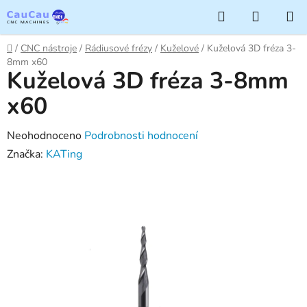
Přejít
Hledat
NÁKUP
na
KOŠÍK
obsah
Domů
/
CNC nástroje
/
Rádiusové frézy
/
Kuželové
/
Kuželová 3D fréza 3-
8mm x60
Kuželová 3D fréza 3-8mm
x60
Průměrné
Neohodnoceno
Podrobnosti hodnocení
hodnocení
Značka:
KATing
produktu
je
0,0
z
5
hvězdiček.