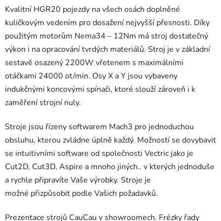
Kvalitní HGR20 pojezdy na všech osách doplněné
kuličkovým vedením pro dosažení nejvyšší přesnosti. Díky
použitým motorům Nema34 – 12Nm má stroj dostatečný
výkon i na opracování tvrdých materiálů. Stroj je v základní
sestavě osazený 2200W vřetenem s maximálními
otáčkami 24000 ot/min. Osy X a Y jsou vybaveny
indukčnými koncovými spínači, ktoré slouží zároveň i k
zaměření strojní nuly.
Stroje jsou řízeny softwarem Mach3 pro jednoduchou
obsluhu, kterou zvládne úplně každý. Možností se dovybavit
se intuitivními software od společnosti Vectric jako je
Cut2D, Cut3D, Aspire a mnoho jiných.. v kterých jednoduše
a rychle připravíte Vaše výrobky. Stroje je
možné přizpůsobit podle Vašich požadavků.
Prezentace strojů CauCau v showroomech. Frézky řady