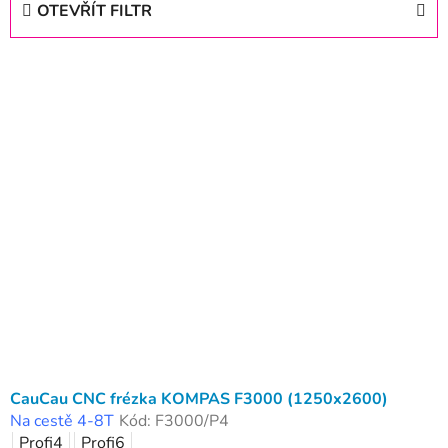
OTEVŘÍT FILTR
n
í
V
p
ý
r
p
o
i
d
s
u
p
k
r
t
o
ů
d
u
k
t
ů
CauCau CNC frézka KOMPAS F3000 (1250x2600)
Na cestě 4-8T
Kód:
F3000/P4
Profi4
Profi6