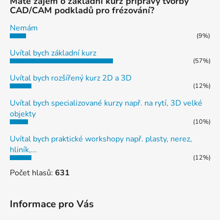
Máte zájem o základní kurz přípravy tvorby
CAD/CAM podkladů pro frézování?
Nemám
(9%)
Uvítal bych základní kurz
(57%)
Uvítal bych rozšířený kurz 2D a 3D
(12%)
Uvítal bych specializované kurzy např. na rytí, 3D velké
objekty
(10%)
Uvítal bych praktické workshopy např. plasty, nerez,
hliník,...
(12%)
Počet hlasů:
631
Informace pro Vás