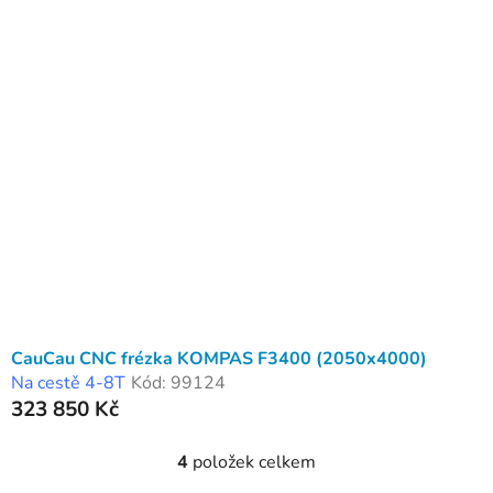
CauCau CNC frézka KOMPAS F3400 (2050x4000)
Na cestě 4-8T
Kód:
99124
323 850 Kč
4
položek celkem
O