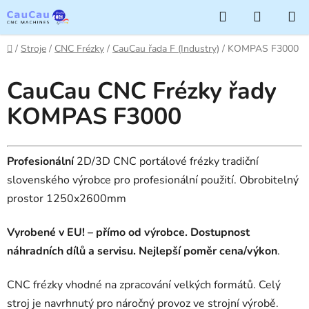
Přejít
Hledat
NÁKUP
na
KOŠÍK
obsah
Domů
/
Stroje
/
CNC Frézky
/
CauCau řada F (Industry)
/
KOMPAS F3000
CauCau CNC Frézky řady
KOMPAS F3000
Profesionální
2D/3D CNC portálové frézky tradiční
slovenského výrobce pro profesionální použití. Obrobitelný
prostor 1250x2600mm
Vyrobené v EU! – přímo od výrobce. Dostupnost
náhradních dílů a servisu.
Nejlepší poměr cena/výkon
.
CNC frézky vhodné na zpracování velkých formátů. Celý
stroj je navrhnutý pro náročný provoz ve strojní výrobě.