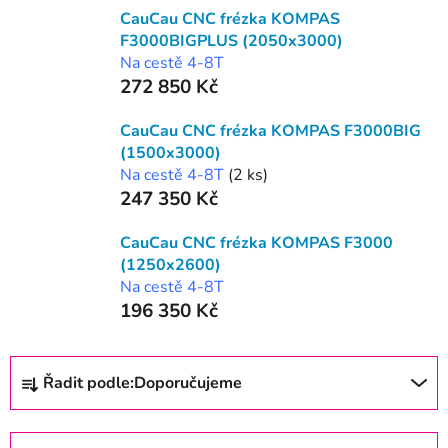
CauCau CNC frézka KOMPAS
F3000BIGPLUS (2050x3000)
Na cestě 4-8T
272 850 Kč
CauCau CNC frézka KOMPAS F3000BIG
(1500x3000)
Na cestě 4-8T
(2 ks)
247 350 Kč
CauCau CNC frézka KOMPAS F3000
(1250x2600)
Na cestě 4-8T
196 350 Kč
Ř
Řadit podle:
Doporučujeme
a
z
e