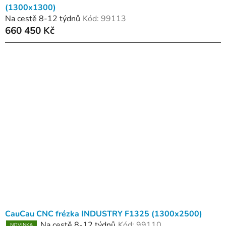
(1300x1300)
Na cestě 8-12 týdnů
Kód:
99113
660 450 Kč
CauCau CNC frézka INDUSTRY F1325 (1300x2500)
Na cestě 8-12 týdnů
Kód:
99110
NOVINKA