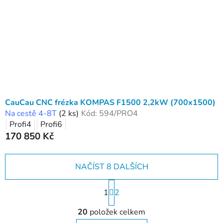
CauCau CNC frézka KOMPAS F1500 2,2kW (700x1500)
Na cestě 4-8T
(2 ks)
Kód:
594/PRO4
Profi4
Profi6
170 850 Kč
NAČÍST 8 DALŠÍCH
S
1
t
2
r
O
á
20
položek celkem
v
n