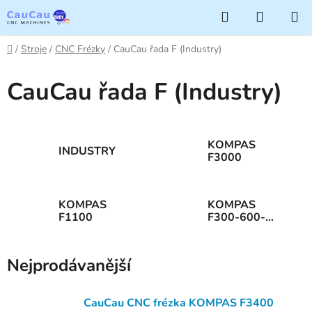
Přejít
Hledat
NÁKUP
na
KOŠÍK
obsah
Domů
/
Stroje
/
CNC Frézky
/
CauCau řada F (Industry)
CauCau řada F (Industry)
KOMPAS
INDUSTRY
F3000
KOMPAS
KOMPAS
F1100
F300-600-
1000
Nejprodávanější
CauCau CNC frézka KOMPAS F3400