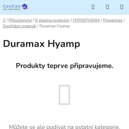
Přejít
Hledat
NÁKUP
na
KOŠÍK
obsah
Domů
/
Příslušenství
/
K plazma routerům
/
HYPERTHERM
/
Powermax
/
Spotřební materiál
/
Duramax Hyamp
Duramax Hyamp
Produkty teprve připravujeme.
Můžete se ale podívat na ostatní kategorie.