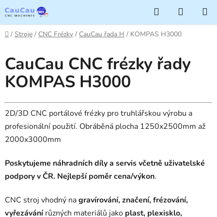
Přejít
Hledat
NÁKUP
na
KOŠÍK
obsah
Domů
/
Stroje
/
CNC Frézky
/
CauCau řada H
/
KOMPAS H3000
CauCau CNC frézky řady
KOMPAS H3000
2D/3D CNC portálové frézky pro truhlářskou výrobu a
profesionální použití. Obráběná plocha 1250x2500mm až
2000x3000mm
Poskytujeme náhradních díly a servis včetně uživatelské
podpory v ČR.
Nejlepší poměr cena/výkon
.
CNC stroj vhodný na
gravírování, značení, frézování,
vyřezávání
různých materiálů jako
plast, plexisklo,