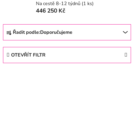
Na cestě 8-12 týdnů
(1 ks)
446 250 Kč
Ř
Řadit podle:
Doporučujeme
a
z
e
OTEVŘÍT FILTR
n
í
V
p
ý
r
p
o
i
d
s
u
p
k
r
t
o
ů