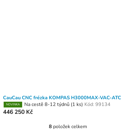
CauCau CNC frézka KOMPAS H3000MAX-VAC-ATC
Na cestě 8-12 týdnů
(1 ks)
Kód:
99134
NOVINKA
446 250 Kč
8
položek celkem
O