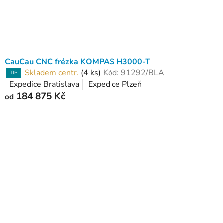
d
u
k
t
ů
CauCau CNC frézka KOMPAS H3000-T
Skladem centr.
(4 ks)
Kód:
91292/BLA
TIP
Expedice Bratislava
Expedice Plzeň
184 875 Kč
od